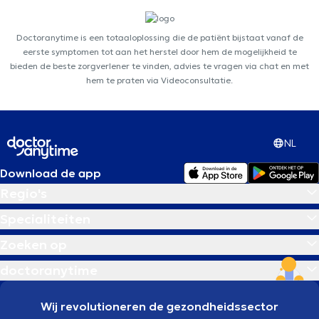
Doctoranytime is een totaaloplossing die de patiënt bijstaat vanaf de
eerste symptomen tot aan het herstel door hem de mogelijkheid te
bieden de beste zorgverlener te vinden, advies te vragen via chat en met
hem te praten via Videoconsultatie.
NL
Download de app
Regio's
Specialiteiten
Zoeken op
doctoranytime
Wij revolutioneren de gezondheidssector