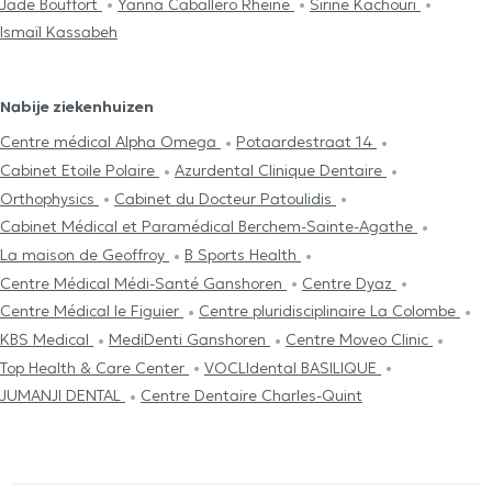
Jade Bouffort
Yanna Caballero Rheine
Sirine Kachouri
Ismaïl Kassabeh
Nabije ziekenhuizen
Centre médical Alpha Omega
Potaardestraat 14
Cabinet Etoile Polaire
Azurdental Clinique Dentaire
Orthophysics
Cabinet du Docteur Patoulidis
Cabinet Médical et Paramédical Berchem-Sainte-Agathe
La maison de Geoffroy
B Sports Health
Centre Médical Médi-Santé Ganshoren
Centre Dyaz
Centre Médical le Figuier
Centre pluridisciplinaire La Colombe
KBS Medical
MediDenti Ganshoren
Centre Moveo Clinic
Top Health & Care Center
VOCLIdental BASILIQUE
JUMANJI DENTAL
Centre Dentaire Charles-Quint