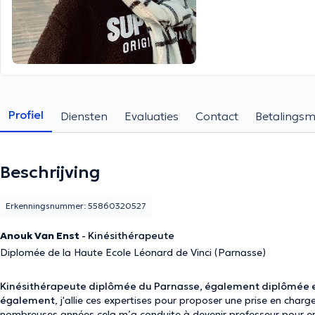
Profiel
Diensten
Evaluaties
Contact
Betalings
Beschrijving
Erkenningsnummer: 55860320527
Anouk Van Enst
- Kinésithérapeute
Diplomée de la Haute Ecole Léonard de Vinci (Parnasse)
Kinésithérapeute diplômée du Parnasse, également diplômée e
également
, j'allie ces expertises pour proposer une prise en cha
nombreuses années cela m’a conduite à devenir professeur pour en