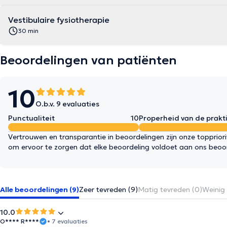
Vestibulaire fysiotherapie
30 min
Beoordelingen van patiënten
10
O.b.v. 9 evaluaties
Punctualiteit
10
Properheid van de prakti
Vertrouwen en transparantie in beoordelingen zijn onze topprior
om ervoor te zorgen dat elke beoordeling voldoet aan ons beoo
Alle beoordelingen (9)
Zeer tevreden (9)
Matig tevreden (0)
Weinig 
10.0
O**** R****
• 7 evaluaties