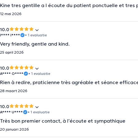
Kine tres gentille a l écoute du patient ponctuelle et tr
12 mei 2026
10.0
I**** I****
• 1 evaluatie
Very friendly, gentle and kind.
25 april 2026
10.0
A**** O****
• 1 evaluatie
Rien à redire, praticienne très agréable et séance efficac
28 maart 2026
10.0
A**** U****
• 1 evaluatie
Très bon premier contact, à l’écoute et sympathique
20 januari 2026