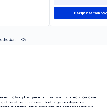
Bekijk beschikba
methoden
CV
n éducation physique et en psychomotricité au parnasse
rge globale et personnalisée. Etant nageuses depuis de
fants et adultes, enrichissant ainsi ma compréhension des