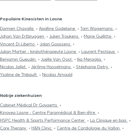
Populaire Kinesisten in Lasne
Damien Chavalle
Apolline Godelaine
Tom Wagemans
Johan Van Ertbruggen
Julien Troukens
Marie Guillitte
Vincent Di Liberto
Jolan Goossens
Julian Mortier - kinésithérapeute Lasne
Laurent Pestiaux
Benjamin Gueudin
Joëlle Van Oost
Ilia Meraglia
Nicolas Jallet
Jérôme Hasselmans
Stéphanie Detry
Ysaline de Thibault
Nicolas Arnould
Nabije ziekenhuizen
Cabinet Médical Dr Govaerts
Kinovea Lasne - Centre Paramédical & Bien-être
HSPC Health & Sports Performance Center
La Clinique en bois
Core Therapy
H&N Clinic
Centre de Cardiologie du Vallon