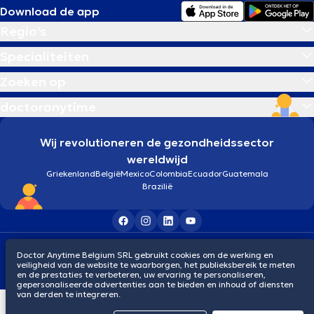
Download de app
Regio's
Specialiteiten
Zoeken op
doctoranytime
Wij revolutioneren de gezondheidssector
wereldwijd
Griekenland
België
Mexico
Colombia
Ecuador
Guatemala
Brazilië
Algemene voorwaarden
Cookies
Privacybeleid
Doctor Anytime Belgium SRL gebruikt cookies om de werking en
© 2026 doctoranytime
veiligheid van de website te waarborgen, het publieksbereik te meten
en de prestaties te verbeteren, uw ervaring te personaliseren,
gepersonaliseerde advertenties aan te bieden en inhoud of diensten
van derden te integreren.