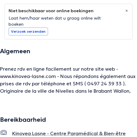
Niet beschikbaar voor online boekingen
Laat hem/haar weten dat u graag online wilt
boeken
Verzoek verzenden
Algemeen
Prenez rdv en ligne facilement sur notre site web -
www.kinovea-lasne.com - Nous répondons également aux
prises de rdv par téléphone et SMS ( 0497 24 39 33 ).
Originaire de la ville de Nivelles dans le Brabant Wallon,
j'ai initialement été diplômé d'un Bachelier en Education
Physique et Sportive à la Haute Ecole Paul-Henri Spaak
de Nivelles. Ambitieux et passionné par la physiologie et
Bereikbaarheid
la biomécanique du corps humain, j'ai par la suite
entrepris un cursus scientifique de quatre années
Kinovea Lasne - Centre Paramédical & Bien-être
aboutissant au Master en Kinésithérapie. ​ A l'heure