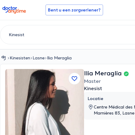
doctoranytime
Bent u een zorgverlener?
Kinesisten
Lasne
Ilia Meraglia
Ilia Meraglia
Master
Kinesist
Locatie
Centre Médical des 
Marnières 83, Lasne