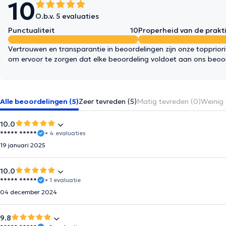
10
O.b.v. 5 evaluaties
Punctualiteit
10
Properheid van de prakti
Vertrouwen en transparantie in beoordelingen zijn onze topprior
om ervoor te zorgen dat elke beoordeling voldoet aan ons beoo
Alle beoordelingen (5)
Zeer tevreden (5)
Matig tevreden (0)
Weinig 
10.0
***** *****
• 4 evaluaties
19 januari 2025
10.0
***** *****
• 1 evaluatie
04 december 2024
9.8