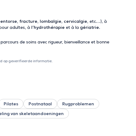
(
entorse
,
fracture
,
lombalgie
,
cervicalgie
, etc…), à
pour adultes, à
l’hydrothérapie
et à la
gériatrie
.
parcours de soins avec rigueur, bienveillance et bonne
 op geverifieerde informatie.
Pilates
Postnataal
Rugproblemen
ling van skeletaandoeningen