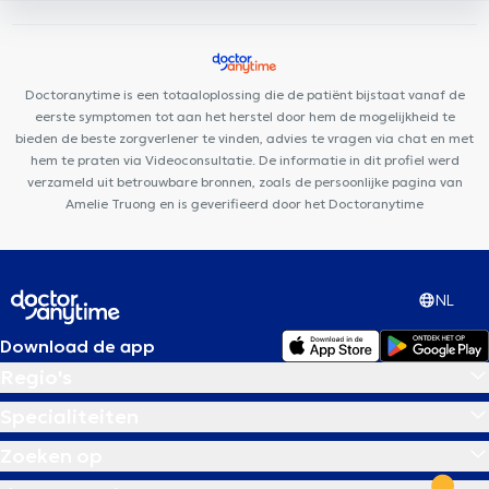
Vanderkindere
Cabinet Médical MEDIHERINCKX
ElyPsy
Work
For It
CURATIA
Centre Médical Churchill
Doctoranytime is een totaaloplossing die de patiënt bijstaat vanaf de
eerste symptomen tot aan het herstel door hem de mogelijkheid te
bieden de beste zorgverlener te vinden, advies te vragen via chat en met
hem te praten via Videoconsultatie. De informatie in dit profiel werd
verzameld uit betrouwbare bronnen, zoals de persoonlijke pagina van
Amelie Truong en is geverifieerd door het Doctoranytime
NL
Download de app
Regio's
Specialiteiten
Zoeken op