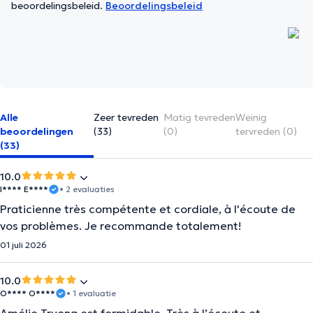
beoordelingsbeleid.
Beoordelingsbeleid
Alle
Zeer tevreden
Matig tevreden
Weinig
beoordelingen
(33)
(0)
tervreden (0)
(33)
10.0
I**** E****
• 2 evaluaties
Praticienne très compétente et cordiale, à l'écoute de
vos problèmes. Je recommande totalement!
01 juli 2026
10.0
O**** O****
• 1 evaluatie