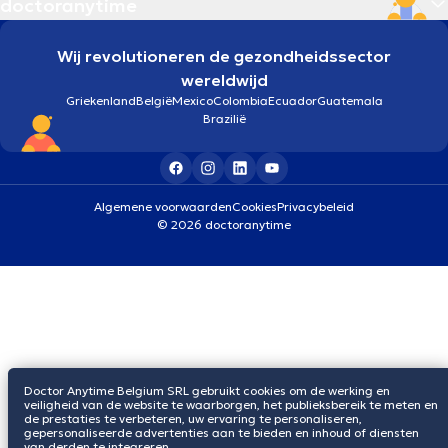
doctoranytime
Wij revolutioneren de gezondheidssector
wereldwijd
Griekenland
België
Mexico
Colombia
Ecuador
Guatemala
Brazilië
Algemene voorwaarden
Cookies
Privacybeleid
© 2026 doctoranytime
Doctor Anytime Belgium SRL gebruikt cookies om de werking en
veiligheid van de website te waarborgen, het publieksbereik te meten en
de prestaties te verbeteren, uw ervaring te personaliseren,
gepersonaliseerde advertenties aan te bieden en inhoud of diensten
van derden te integreren.