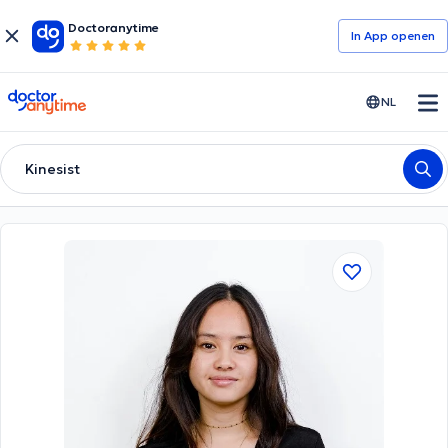
Doctoranytime
In App openen
doctoranytime
NL
Kinesist