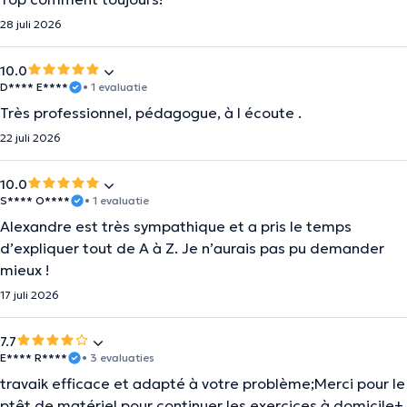
28 juli 2026
10.0
D**** E****
• 1 evaluatie
Très professionnel, pédagogue, à l écoute .
22 juli 2026
10.0
S**** O****
• 1 evaluatie
Alexandre est très sympathique et a pris le temps
d’expliquer tout de A à Z. Je n’aurais pas pu demander
mieux !
17 juli 2026
7.7
E**** R****
• 3 evaluaties
travaik efficace et adapté à votre problème;Merci pour le
ptêt de matériel pour continuer les exercices à domicile+