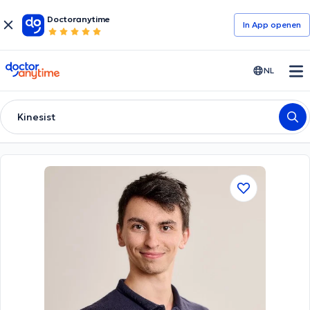
Doctoranytime
In App openen
doctoranytime
NL
Kinesist