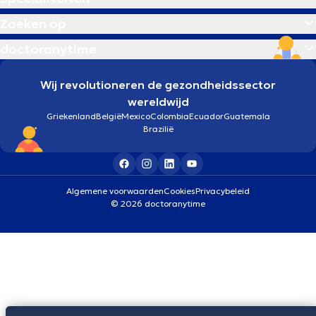
Zoeken op
doctoranytime
Wij revolutioneren de gezondheidssector
wereldwijd
Griekenland
België
Mexico
Colombia
Ecuador
Guatemala
Brazilië
Algemene voorwaarden
Cookies
Privacybeleid
© 2026 doctoranytime