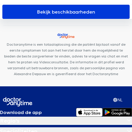
Médical Couronne
The Vault Care
The Clinic
MyFormPhysio
Centre Mimosa Ixelles
Hälsa Medical Health Center
Nika
Bekijk beschikbaarheden
Health Center
Cabinet Médical Avenue Général Médecin Derache
ORALIA Dental Clinic
Ama Sana
Cabinet Privé Baligant
ISODYN
Centre d'Ophtalmologie Grand Angle
Centre Médical
Place de l'Amitié
Vision Clinic
Centre médical des Nations
Doctoranytime is een totaaloplossing die de patiënt bijstaat vanaf de
eerste symptomen tot aan het herstel door hem de mogelijkheid te
bieden de beste zorgverlener te vinden, advies te vragen via chat en met
hem te praten via Videoconsultatie. De informatie in dit profiel werd
verzameld uit betrouwbare bronnen, zoals de persoonlijke pagina van
Alexandre Depauw en is geverifieerd door het Doctoranytime
NL
Download de app
Regio's
Specialiteiten