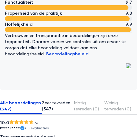
Punctualiteit
9.7
Properheid van de praktijk
9.8
Hoffelijkheid
9.9
Vertrouwen en transparantie in beoordelingen zijn onze
topprioriteit. Daarom voeren we controles uit om ervoor te
zorgen dat elke beoordeling voldoet aan ons
beoordelingsbeleid.
Beoordelingsbeleid
Alle beoordelingen
Zeer tevreden
Matig
Weinig
(347)
(347)
tevreden (0)
tervreden (0)
10.0
I**** I****
• 5 evaluaties
Top comment toujours!