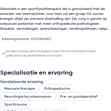
Alexandre is een sportfysiotherapeut die is geëvolueerd met de
waarden van teamsporten, voor hem zal een groep tot succes
brengen altijd zijn primaire doelstelling zijn! Zijn zorg is gericht op
volwassen patiënten met meer orthopedische pathologieën
(breuken, verstuikingen, spierscheuringen, tendinopathieën, nekpijn,
pre- en postoperatieve zorg, speciale expertise voor de schouder,
enz.) en/of neurologische pathologieën. Tijdens een consultatie is
Erkenningsnummer: 50270843527
het belangrijk dat u weet hoe/waarom en vooral waar u naartoe
gaat tijdens de behandeling, dit zijn essentiële begrippen die
De beschrijving werd aangepast door het Doctoranytime team,
samen met Alexandre worden uitgewerkt.
gebaseerd op geverifieerde informatie.
Specialisatie en ervaring
Gerelateerde ervaring
Manuele therapie
Orthopedische
Neurologie bij volwassenen
Pre- en postoperatief
Sporttrauma