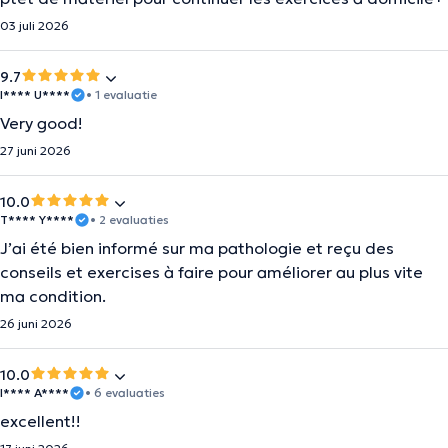
03 juli 2026
9.7
I**** U****
• 1 evaluatie
Very good!
27 juni 2026
10.0
T**** Y****
• 2 evaluaties
J’ai été bien informé sur ma pathologie et reçu des
conseils et exercises à faire pour améliorer au plus vite
ma condition.
26 juni 2026
10.0
I**** A****
• 6 evaluaties
excellent!!