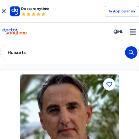
Doctoranytime
In App openen
doctoranytime
NL
Huisarts