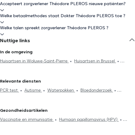
Accepteert zorgverlener Théodore PLEROS nieuwe patiënten?
Welke betaalmethodes staat Dokter Théodore PLEROS toe ?
Welke talen spreekt zorgverlener Théodore PLEROS ?
Nuttige links
In de omgeving
Huisartsen in Woluwe-Saint-Pierre
Huisartsen in Brussel
Huisartsen in Etterbeek
Huisartsen in Kraainem
Huisartsen in
Schaerbeek
Huisartsen in Evere
Huisartsen in Anderlecht
Relevante diensten
Huisartsen in Oudergem
Huisartsen in Ixelles
Huisartsen in
PCR test
Autisme
Waterpokken
Bloedonderzoek
Sint-Joost-ten-Node
Huisartsen in Zaventem
Huisartsen in
Hyaluronzuur
Acupunctuursessie
Elektrocardiogram
Hijama
Mont-Saint-Guibert
Huisartsen in Antwerpen
Huisartsen in
Anticonceptie en SOA
Herziening van levensverzekeringen
Sint-Gillis
Huisartsen in Koekelberg
Huisartsen in Watermaal-
Gezondheidsartikelen
Glucose Monitoring
Allergiebehandeling
Mesotherapiesessies
Bosvoorde
Huisartsen in Uccle
Huisartsen in Sint-Genesius-
Vaccinatie en immunisatie
Humaan papillomavirus (HPV)
Voedselintolerantietest
Neonatologie
Medisch attest
Rode
Huisartsen in Vorst
Huisartsen in Wezembeek-Oppem
Tabacologie
Allergiebehandeling
Diabetes behandeling
Diabetes behandeling
Huisbezoek
ADHD
Vernieuwing van
Medische hypnose
Hyaluronzuur
Mesotherapiesessies