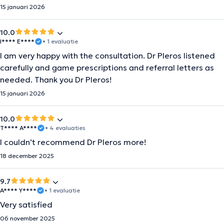
15 januari 2026
10.0
I**** E****
• 1 evaluatie
I am very happy with the consultation. Dr Pleros listened
carefully and game prescriptions and referral letters as
needed. Thank you Dr Pleros!
15 januari 2026
10.0
T**** A****
• 4 evaluaties
I couldn’t recommend Dr Pleros more!
18 december 2025
9.7
A**** Y****
• 1 evaluatie
Very satisfied
06 november 2025