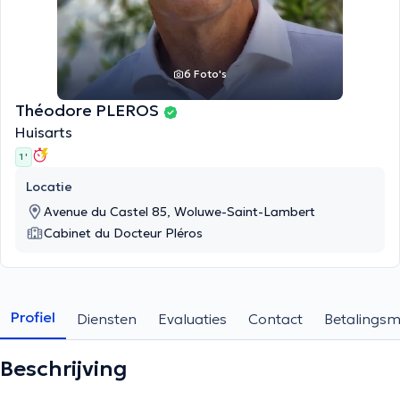
6 Foto's
Théodore PLEROS
Huisarts
1 '
Locatie
Avenue du Castel 85, Woluwe-Saint-Lambert
Cabinet du Docteur Pléros
Profiel
Diensten
Evaluaties
Contact
Betalings
Beschrijving