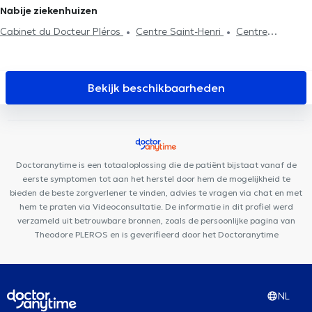
de behandeling
Nabije ziekenhuizen
Psychotherapie
Cabinet du Docteur Pléros
Centre Saint-Henri
Centre
Paramédical Granola
Whitlock Medical Center
Centre Adem
Cabinet Montgomery
Guiti Medical Center
Bouzy-Damian
Groupe Médical du Cinquantenaire
Centre Medical
Bekijk beschikbaarheden
Gribaumont
ARTISTES - BY LILIE
Cabinet Louis t'Serstevens
Ostéo-Gribaumont
Muse – Osteopathy & Friends
Centre
Médical Lindenhof
Amimo Cerisiers
Aesthetics Clinic
Minerva Med
Motion Rehab (MoRe)
Clinique Keller
Doctoranytime is een totaaloplossing die de patiënt bijstaat vanaf de
eerste symptomen tot aan het herstel door hem de mogelijkheid te
bieden de beste zorgverlener te vinden, advies te vragen via chat en met
hem te praten via Videoconsultatie. De informatie in dit profiel werd
verzameld uit betrouwbare bronnen, zoals de persoonlijke pagina van
Theodore PLEROS en is geverifieerd door het Doctoranytime
NL