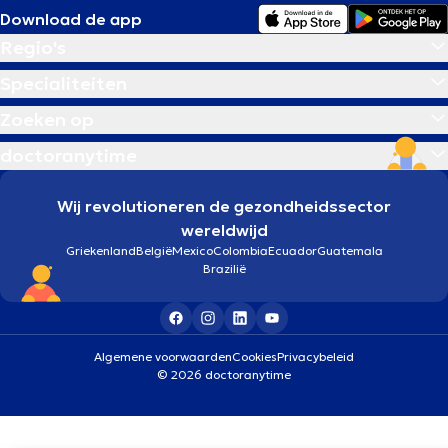
Download de app
Regio's
Specialiteiten
Zoeken op
doctoranytime
Wij revolutioneren de gezondheidssector
wereldwijd
Griekenland
België
Mexico
Colombia
Ecuador
Guatemala
Brazilië
Algemene voorwaarden
Cookies
Privacybeleid
© 2026 doctoranytime