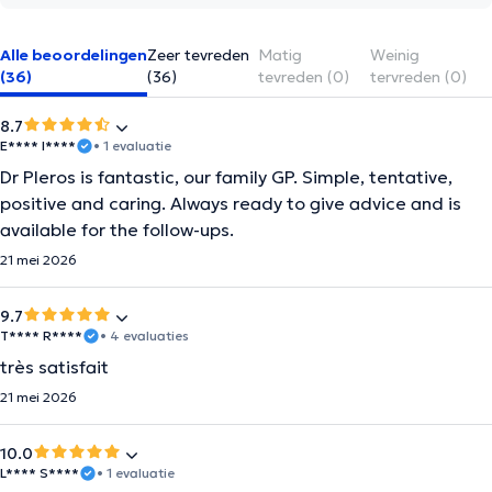
Alle beoordelingen
Zeer tevreden
Matig
Weinig
(36)
(36)
tevreden (0)
tervreden (0)
8.7
E**** I****
• 1 evaluatie
Dr Pleros is fantastic, our family GP. Simple, tentative,
positive and caring. Always ready to give advice and is
available for the follow-ups.
21 mei 2026
9.7
T**** R****
• 4 evaluaties
très satisfait
21 mei 2026
10.0
L**** S****
• 1 evaluatie