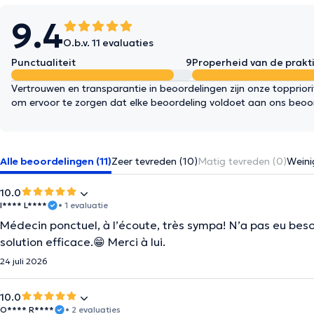
9.4
O.b.v. 11 evaluaties
Punctualiteit
9
Properheid van de prakti
Vertrouwen en transparantie in beoordelingen zijn onze topprior
om ervoor te zorgen dat elke beoordeling voldoet aan ons beoo
Alle beoordelingen (11)
Zeer tevreden (10)
Matig tevreden (0)
Weini
10.0
I**** L****
• 1 evaluatie
Médecin ponctuel, à l’écoute, très sympa! N’a pas eu bes
solution efficace.😁 Merci à lui.
24 juli 2026
10.0
O**** R****
• 2 evaluaties