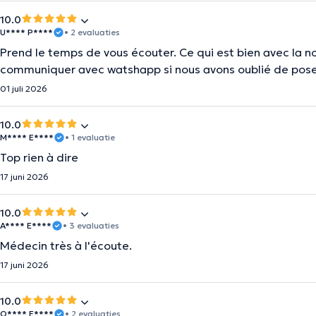
10.0
U**** P****
• 2 evaluaties
Prend le temps de vous écouter. Ce qui est bien avec la n
communiquer avec watshapp si nous avons oublié de pose
01 juli 2026
10.0
M**** E****
• 1 evaluatie
Top rien à dire
17 juni 2026
10.0
A**** E****
• 3 evaluaties
Médecin très à l'écoute.
17 juni 2026
10.0
O**** E****
• 2 evaluaties