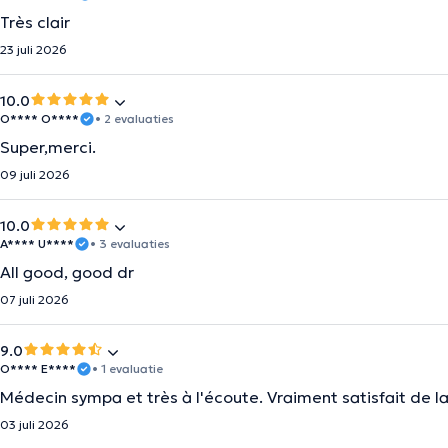
Très clair
23 juli 2026
10.0
O**** O****
• 2 evaluaties
Super,merci.
09 juli 2026
10.0
A**** U****
• 3 evaluaties
All good, good dr
07 juli 2026
9.0
O**** E****
• 1 evaluatie
Médecin sympa et très à l'écoute. Vraiment satisfait de la
03 juli 2026