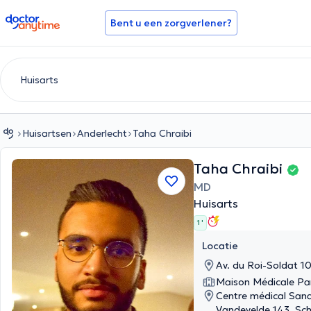
doctoranytime
Bent u een zorgverlener?
Huisartsen
Anderlecht
Taha Chraibi
Taha Chraibi
MD
Huisarts
1 '
Locatie
Av. du Roi-Soldat 10
Maison Médicale Par
Centre médical Sana
Vandevelde 143, Sc