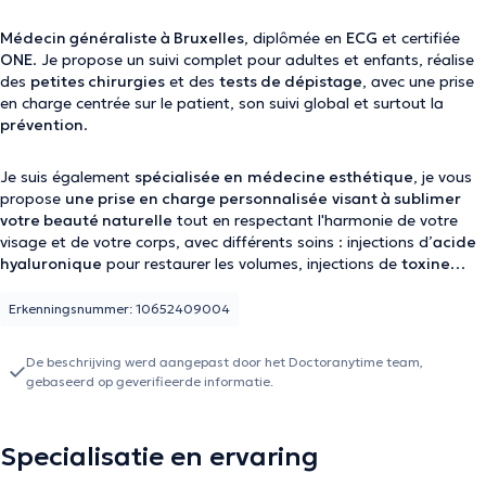
Médecin généraliste à Bruxelles
, diplômée en
ECG
et certifiée
ONE
. Je propose un suivi complet pour adultes et enfants, réalise
des
petites chirurgies
et des
tests de dépistage
, avec une prise
en charge centrée sur le patient, son suivi global et surtout la
prévention
.
Je suis également
spécialisée en
médecine esthétique
, je vous
propose
une prise en charge personnalisée
visant à sublimer
votre beauté naturelle
tout en respectant l'harmonie de votre
visage et de votre corps, avec différents soins : injections d’
acide
hyaluronique
pour restaurer les volumes, injections de
toxine
botulique
pour atténuer les rides d’expression,
skin boosters
et
mésothérapie
pour améliorer la qualité de la peau, son éclat et
Erkenningsnummer: 10652409004
son hydratation,
peelings chimiques
pour traiter les
imperfections, les taches pigmentaires et affiner le grain de peau.
De beschrijving werd aangepast door het Doctoranytime team,
gebaseerd op geverifieerde informatie.
Specialisatie en ervaring