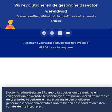
Wij revolutioneren de gezondheidssector
wereldwijd
Griekenland
België
Mexico
Colombia
Ecuador
Guatemala
Brazilië
Algemene voorwaarden
Cookies
Privacybeleid
© 2026 doctoranytime
Doctor Anytime Belgium SRL gebruikt cookies om de werking en
veiligheid van de website te waarborgen, het publieksbereik te meten en
de prestaties te verbeteren, uw ervaring te personaliseren,
gepersonaliseerde advertenties aan te bieden en inhoud of diensten
van derden te integreren.