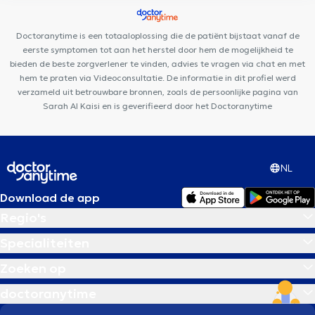
Couronne
Centre de santé Le Foyer
Centre Miraflore
Cabinet d'Ostéopathie Capiaumont
Centre Kiné +
Louise
Doctoranytime is een totaaloplossing die de patiënt bijstaat vanaf de
Medical Center
Theunissen / De Beukelaer
eerste symptomen tot aan het herstel door hem de mogelijkheid te
bieden de beste zorgverlener te vinden, advies te vragen via chat en met
hem te praten via Videoconsultatie. De informatie in dit profiel werd
verzameld uit betrouwbare bronnen, zoals de persoonlijke pagina van
Sarah Al Kaisi en is geverifieerd door het Doctoranytime
NL
Download de app
Regio's
Specialiteiten
Zoeken op
doctoranytime