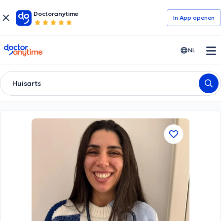
Doctoranytime
In App openen
doctoranytime
NL
Huisarts