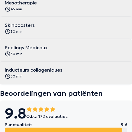
Mesotherapie
45 min
Skinboosters
30 min
Peelings Médicaux
30 min
Inducteurs collagéniques
30 min
Beoordelingen van patiënten
9.8
O.b.v. 172 evaluaties
Punctualiteit
9.6