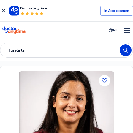
Doctoranytime
In App openen
doctoranytime
NL
Huisarts