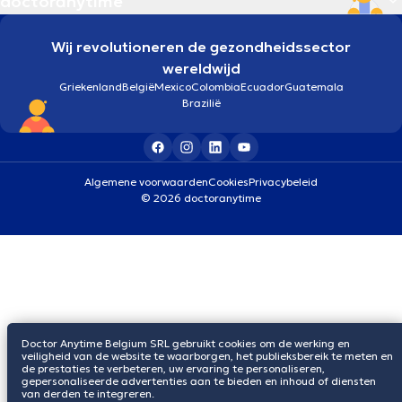
doctoranytime
Wij revolutioneren de gezondheidssector
wereldwijd
Griekenland
België
Mexico
Colombia
Ecuador
Guatemala
Brazilië
Algemene voorwaarden
Cookies
Privacybeleid
© 2026 doctoranytime
Doctor Anytime Belgium SRL gebruikt cookies om de werking en
veiligheid van de website te waarborgen, het publieksbereik te meten en
de prestaties te verbeteren, uw ervaring te personaliseren,
gepersonaliseerde advertenties aan te bieden en inhoud of diensten
van derden te integreren.