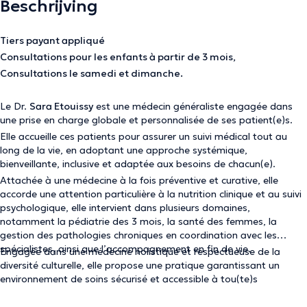
Beschrijving
Tiers payant appliqué
Consultations pour les enfants à partir de 3 mois,
Consultations le samedi et dimanche.
Le Dr.
Sara Etouissy
est une médecin généraliste engagée dans
une prise en charge globale et personnalisée de ses patient(e)s.
Elle accueille ces patients pour assurer un suivi médical tout au
long de la vie, en adoptant une approche systémique,
bienveillante, inclusive et adaptée aux besoins de chacun(e).
Attachée à une médecine à la fois préventive et curative, elle
accorde une attention particulière à la nutrition clinique et au suivi
psychologique, elle intervient dans plusieurs domaines,
notamment la pédiatrie des 3 mois, la santé des femmes, la
gestion des pathologies chroniques en coordination avec les
spécialistes, ainsi que l’accompagnement en fin de vie.
Engagée dans une médecine holistique et respectueuse de la
diversité culturelle, elle propose une pratique garantissant un
environnement de soins sécurisé et accessible à tou(te)s