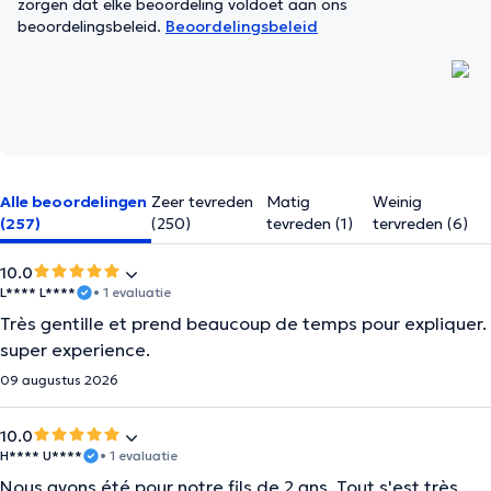
zorgen dat elke beoordeling voldoet aan ons
beoordelingsbeleid.
Beoordelingsbeleid
Alle beoordelingen
Zeer tevreden
Matig
Weinig
(257)
(250)
tevreden (1)
tervreden (6)
10.0
L**** L****
• 1 evaluatie
Très gentille et prend beaucoup de temps pour expliquer.
super experience.
09 augustus 2026
10.0
H**** U****
• 1 evaluatie
Nous avons été pour notre fils de 2 ans. Tout s'est très