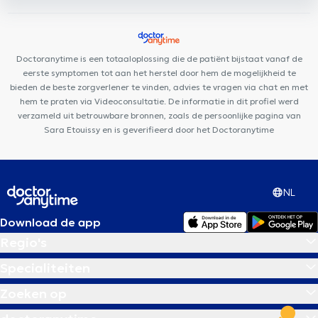
Louise
Dermo Medical Center
Care Happy
Building Smiles
Cabinet Dentaire Louise
PACE
Centre Médical Churchill
Audition Confort
Doctoranytime is een totaaloplossing die de patiënt bijstaat vanaf de
eerste symptomen tot aan het herstel door hem de mogelijkheid te
bieden de beste zorgverlener te vinden, advies te vragen via chat en met
hem te praten via Videoconsultatie. De informatie in dit profiel werd
verzameld uit betrouwbare bronnen, zoals de persoonlijke pagina van
Sara Etouissy en is geverifieerd door het Doctoranytime
NL
Download de app
Regio's
Specialiteiten
Zoeken op