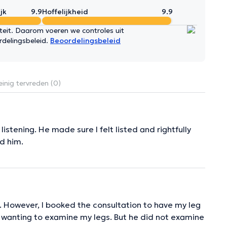
jk
9.9
Hoffelijkheid
9.9
iteit. Daarom voeren we controles uit
rdelingsbeleid.
Beoordelingsbeleid
inig tervreden (0)
istening. He made sure I felt listed and rightfully
d him.
. However, I booked the consultation to have my leg
 wanting to examine my legs. But he did not examine