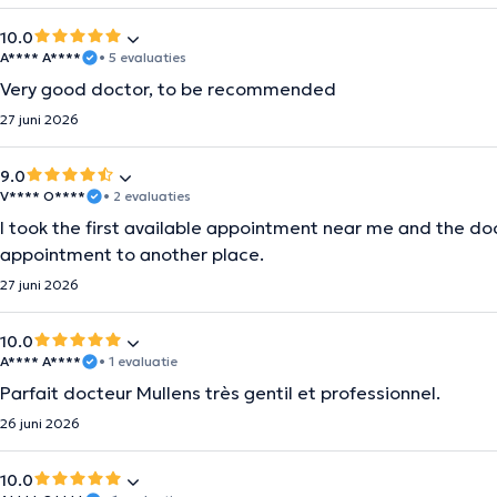
10.0
A**** A****
• 5 evaluaties
Very good doctor, to be recommended
27 juni 2026
9.0
V**** O****
• 2 evaluaties
I took the first available appointment near me and the do
appointment to another place.
27 juni 2026
10.0
A**** A****
• 1 evaluatie
Parfait docteur Mullens très gentil et professionnel.
26 juni 2026
10.0