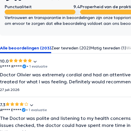
Punctualiteit
9.4
Properheid van de prakti
Vertrouwen en transparantie in beoordelingen zijn onze topprior
om ervoor te zorgen dat elke beoordeling voldoet aan ons beoo
Alle beoordelingen (203)
Zeer tevreden (202)
Matig tevreden (1)
We
10.0
U**** R****
• 1 evaluatie
Doctor Olivier was extremely cordial and had an attentive l
treated for what I was feeling. Definitely would recommen
27 juli 2026
7.3
A**** E****
• 1 evaluatie
The Doctor was polite and listening to my health concerns
issues checked, the doctor could have spent more time in