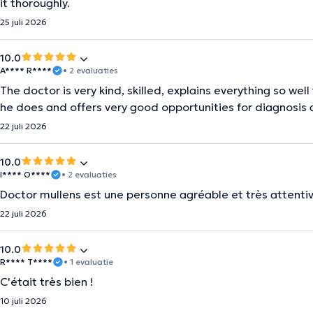
it thoroughly.
25 juli 2026
10.0
A**** R****
• 2 evaluaties
The doctor is very kind, skilled, explains everything so wel
he does and offers very good opportunities for diagnosis a
22 juli 2026
10.0
I**** O****
• 2 evaluaties
Doctor mullens est une personne agréable et très attentiv
22 juli 2026
10.0
R**** T****
• 1 evaluatie
C'était très bien !
10 juli 2026