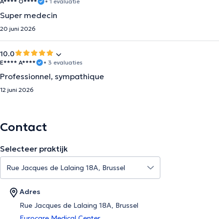
A**** O****
• 1 evaluatie
Super medecin
20 juni 2026
10.0
E**** A****
• 3 evaluaties
Professionnel, sympathique
12 juni 2026
Contact
Selecteer praktijk
Adres
Rue Jacques de Lalaing 18A, Brussel
Eurocare Medical Center