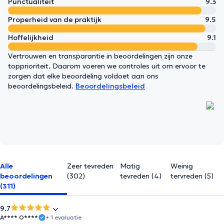
Punctualiteit
9.3
Properheid van de praktijk
9.5
Hoffelijkheid
9.1
Vertrouwen en transparantie in beoordelingen zijn onze
topprioriteit. Daarom voeren we controles uit om ervoor te
zorgen dat elke beoordeling voldoet aan ons
beoordelingsbeleid.
Beoordelingsbeleid
Alle
Zeer tevreden
Matig
Weinig
beoordelingen
(302)
tevreden (4)
tervreden (5)
(311)
9.7
A**** O****
• 1 evaluatie