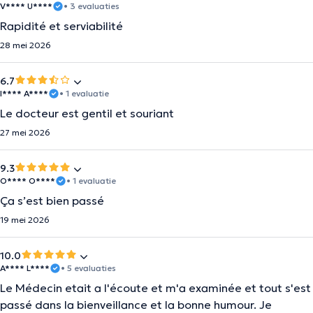
V**** U****
• 3 evaluaties
Rapidité et serviabilité
28 mei 2026
6.7
I**** A****
• 1 evaluatie
Le docteur est gentil et souriant
27 mei 2026
9.3
O**** O****
• 1 evaluatie
Ça s’est bien passé
19 mei 2026
10.0
A**** L****
• 5 evaluaties
Le Médecin etait a l'écoute et m'a examinée et tout s'est
passé dans la bienveillance et la bonne humour. Je