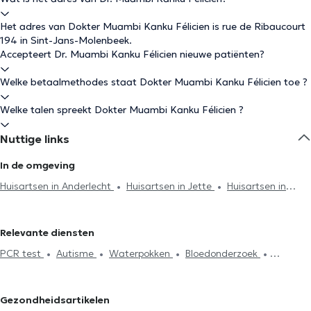
Het adres van Dokter Muambi Kanku Félicien is rue de Ribaucourt
194 in Sint-Jans-Molenbeek.
Accepteert Dr. Muambi Kanku Félicien nieuwe patiënten?
Welke betaalmethodes staat Dokter Muambi Kanku Félicien toe ?
Welke talen spreekt Dokter Muambi Kanku Félicien ?
Nuttige links
In de omgeving
Huisartsen in Anderlecht
Huisartsen in Jette
Huisartsen in
Brussel
Huisartsen in Koekelberg
Huisartsen in Sint-Gillis
Huisartsen in Schaerbeek
Huisartsen in Laken
Huisartsen in
Relevante diensten
Sint-Joost-ten-Node
Huisartsen in Ganshoren
Huisartsen in
PCR test
Autisme
Waterpokken
Bloedonderzoek
Evere
Huisartsen in Sint-Agatha-Berchem
Huisartsen in
Hyaluronzuur
Acupunctuursessie
Elektrocardiogram
Hijama
Antwerpen
Huisartsen in Ixelles
Huisartsen in Vorst
Anticonceptie en SOA
Herziening van levensverzekeringen
Huisartsen in Etterbeek
Huisartsen in Kraainem
Huisartsen in
Gezondheidsartikelen
Glucose Monitoring
Allergiebehandeling
Mesotherapiesessies
Woluwe-Saint-Lambert
Huisartsen in Woluwe-Saint-Pierre