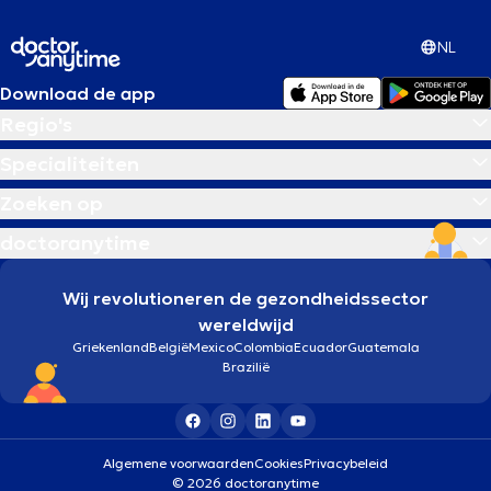
NL
Download de app
Regio's
Specialiteiten
Zoeken op
doctoranytime
Wij revolutioneren de gezondheidssector
wereldwijd
Griekenland
België
Mexico
Colombia
Ecuador
Guatemala
Brazilië
Algemene voorwaarden
Cookies
Privacybeleid
© 2026 doctoranytime