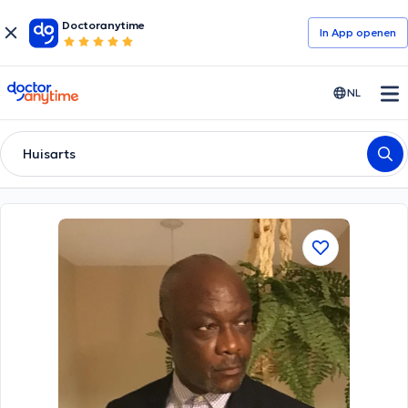
Doctoranytime
In App openen
doctoranytime
NL
Huisarts