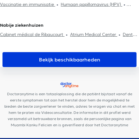
Vaccinatie en immunisatie
Humaan papillomavirus (HPV)
Voedselintolerantietest
Neonatologie
Medisch attest
Huisartsen in Uccle
Huisartsen in Dilbeek
Tabacologie
Allergiebehandeling
Diabetes behandeling
Diabetes behandeling
Huisbezoek
ADHD
Vernieuwing van
Medische hypnose
Hyaluronzuur
Mesotherapiesessies
de behandeling
Nabije ziekenhuizen
Psychotherapie
Cabinet médical de Ribaucourt
Atrium Medical Center
Dental
Clinic Tour & Taxis
Parklane Dental Clinic - Tour & Taxis
Centre
Medical Fulton
LYD Dental Clinic
César De Paepe Medisch
Centrum Molenbeek
Lumen Injectables
Centre Médical
Bekijk beschikbaarheden
Spécialisé
Dental Zen
Centre médical Brunfaut
Polyclinique
Médico-Dentaire Belgica
Centre Aktine
Centre Kinea
Centre
médical Charles Woeste
Family Clinic MK+
Lazeo Bruxelles
Medico centre
Cabinet Kinechris
Dental Anspach
Doctoranytime is een totaaloplossing die de patiënt bijstaat vanaf de
eerste symptomen tot aan het herstel door hem de mogelijkheid te
bieden de beste zorgverlener te vinden, advies te vragen via chat en met
hem te praten via Videoconsultatie. De informatie in dit profiel werd
verzameld uit betrouwbare bronnen, zoals de persoonlijke pagina van
Muambi Kanku Felicien en is geverifieerd door het Doctoranytime