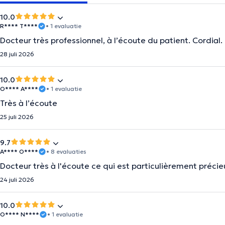
10.0
R**** T****
• 1 evaluatie
Docteur très professionnel, à l’écoute du patient. Cordial.
28 juli 2026
10.0
O**** A****
• 1 evaluatie
Très à l’écoute
25 juli 2026
9.7
A**** O****
• 8 evaluaties
Docteur très à l'écoute ce qui est particulièrement préci
24 juli 2026
10.0
O**** N****
• 1 evaluatie