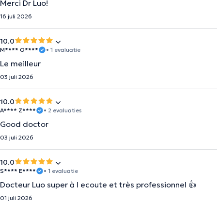
Merci Dr Luo!
16 juli 2026
10.0
M**** O****
• 1 evaluatie
Le meilleur
03 juli 2026
10.0
A**** Z****
• 2 evaluaties
Good doctor
03 juli 2026
10.0
S**** E****
• 1 evaluatie
Docteur Luo super à l ecoute et très professionnel 👍
01 juli 2026