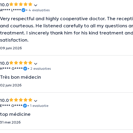
10.0
A**** L****
• 4 evaluaties
Very respectful and highly cooperative doctor. The recept
and courteous. He listened carefully to all my questions a
treatment. I sincerely thank him for his kind treatment a
satisfaction.
09 juni 2026
10.0
H**** O****
• 2 evaluaties
Très bon médecin
02 juni 2026
10.0
E**** O****
• 1 evaluatie
top médicine
31 mei 2026