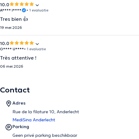
10.0
A**** I****
• 1 evaluatie
Tres bien 👍
19 mei 2026
10.0
O**** U****
• 1 evaluatie
Très attentive !
06 mei 2026
Contact
Adres
Rue de la filature 10, Anderlecht
MediSina Anderlecht
Parking
Geen privé parking beschikbaar