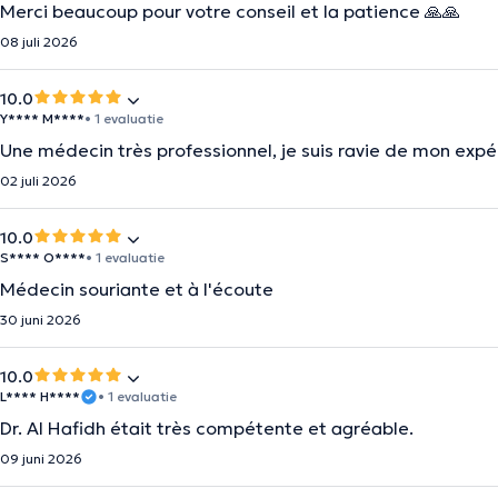
Merci beaucoup pour votre conseil et la patience 🙏🙏
08 juli 2026
10.0
Y**** M****
• 1 evaluatie
Une médecin très professionnel, je suis ravie de mon expé
02 juli 2026
10.0
S**** O****
• 1 evaluatie
Médecin souriante et à l'écoute
30 juni 2026
10.0
L**** H****
• 1 evaluatie
Dr. Al Hafidh était très compétente et agréable.
09 juni 2026