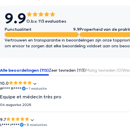
9.9
O.b.v. 113 evaluaties
Punctualiteit
9.9
Properheid van de prakti
Vertrouwen en transparantie in beoordelingen zijn onze topprior
om ervoor te zorgen dat elke beoordeling voldoet aan ons beoo
Alle beoordelingen (113)
Zeer tevreden (113)
Matig tevreden (0)
Wei
10.0
A**** R****
• 1 evaluatie
Equipe et médecin très pro
04 augustus 2026
9.7
L**** I****
• 8 evaluaties