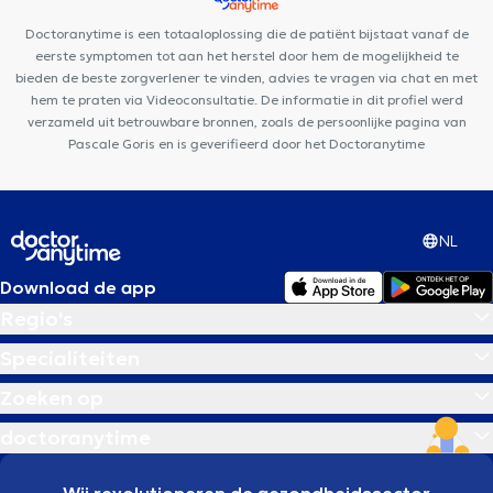
Med
Centre Paramédical Saint-Michel
Amimo Cerisiers
Doctoranytime is een totaaloplossing die de patiënt bijstaat vanaf de
eerste symptomen tot aan het herstel door hem de mogelijkheid te
bieden de beste zorgverlener te vinden, advies te vragen via chat en met
hem te praten via Videoconsultatie. De informatie in dit profiel werd
verzameld uit betrouwbare bronnen, zoals de persoonlijke pagina van
Pascale Goris en is geverifieerd door het Doctoranytime
NL
Download de app
Regio's
Specialiteiten
Zoeken op
doctoranytime