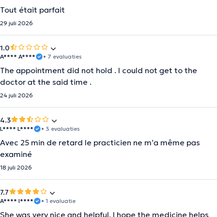
Tout était parfait
29 juli 2026
1.0
A**** A****
• 7 evaluaties
The appointment did not hold . I could not get to the
doctor at the said time .
24 juli 2026
4.3
L**** L****
• 3 evaluaties
Avec 25 min de retard le practicien ne m’a même pas
examiné
18 juli 2026
7.7
A**** I****
• 1 evaluatie
She was very nice and helpful. I hope the medicine helps