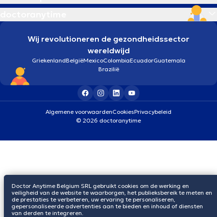
doctoranytime
Wij revolutioneren de gezondheidssector
wereldwijd
Griekenland
België
Mexico
Colombia
Ecuador
Guatemala
Brazilië
Algemene voorwaarden
Cookies
Privacybeleid
© 2026 doctoranytime
Doctor Anytime Belgium SRL gebruikt cookies om de werking en
veiligheid van de website te waarborgen, het publieksbereik te meten en
de prestaties te verbeteren, uw ervaring te personaliseren,
gepersonaliseerde advertenties aan te bieden en inhoud of diensten
van derden te integreren.