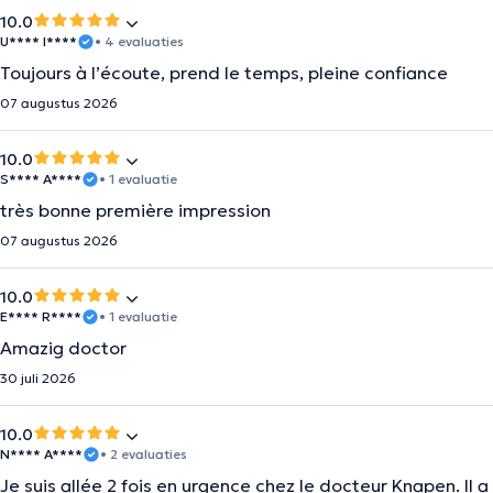
10.0
U**** I****
• 4 evaluaties
Toujours à l’écoute, prend le temps, pleine confiance
07 augustus 2026
10.0
S**** A****
• 1 evaluatie
très bonne première impression
07 augustus 2026
10.0
E**** R****
• 1 evaluatie
Amazig doctor
30 juli 2026
10.0
N**** A****
• 2 evaluaties
Je suis allée 2 fois en urgence chez le docteur Knapen. Il a