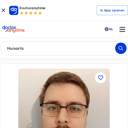
Doctoranytime
In App openen
doctoranytime
NL
Huisarts