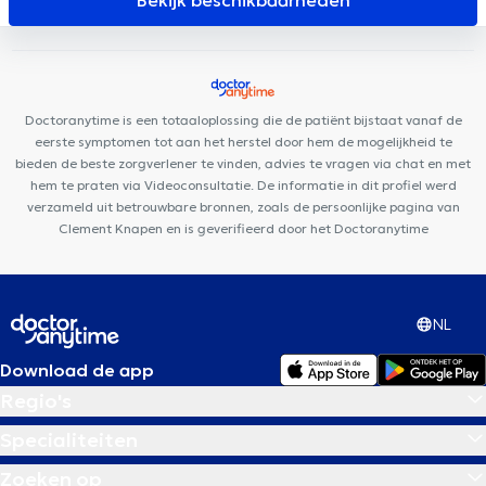
Bekijk beschikbaarheden
Auditif Dodelé
Smile-Architect
Otakè
Centre Médical de
Lillois
Cabinet Médical
Cabinet dentaire Saint-Jacques
Kinevolution
Soul By The Lab
Espace Médical Waterloo
Centre de psychologie et de mieux-être
Cabinet dentaire pierre
Doctoranytime is een totaaloplossing die de patiënt bijstaat vanaf de
Jadin
Core Therapy
eerste symptomen tot aan het herstel door hem de mogelijkheid te
bieden de beste zorgverlener te vinden, advies te vragen via chat en met
hem te praten via Videoconsultatie. De informatie in dit profiel werd
verzameld uit betrouwbare bronnen, zoals de persoonlijke pagina van
Clement Knapen en is geverifieerd door het Doctoranytime
NL
Download de app
Regio's
Specialiteiten
Zoeken op