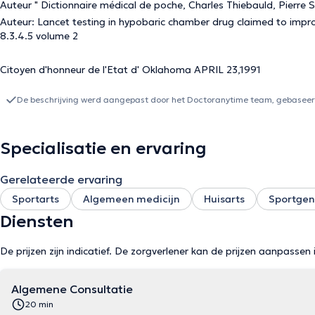
Auteur " Dictionnaire médical de poche, Charles Thiebauld, Pier
Auteur: Lancet testing in hypobaric chamber drug claimed to improve impaired brain functions. The Lancet, july 23 1983 nbrs
8.3.4.5 volume 2
Citoyen d'honneur de l'Etat d' Oklahoma APRIL 23,1991
De beschrijving werd aangepast door het Doctoranytime team, gebaseerd
Specialisatie en ervaring
Gerelateerde ervaring
Sportarts
Algemeen medicijn
Huisarts
Sportge
Diensten
De prijzen zijn indicatief. De zorgverlener kan de prijzen aanpassen 
Algemene Consultatie
20 min