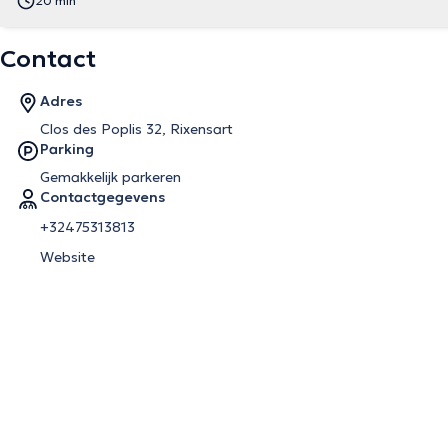
20 min
Contact
Adres
Clos des Poplis 32, Rixensart
Parking
Gemakkelijk parkeren
Contactgegevens
+32475313813
Website