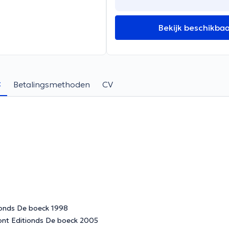
Bekijk beschikba
t
Betalingsmethoden
CV
Auteur: "le Sport et l'enfant" Charles Thiebaud, Piere Srumont Edtionds De boeck 1998
ont Editionds De boeck 2005