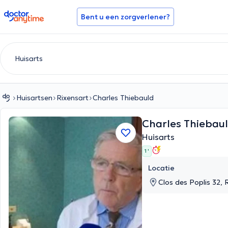
doctoranytime
Bent u een zorgverlener?
Huisartsen
Rixensart
Charles Thiebauld
Charles Thiebau
Huisarts
1 '
Locatie
Clos des Poplis 32, 