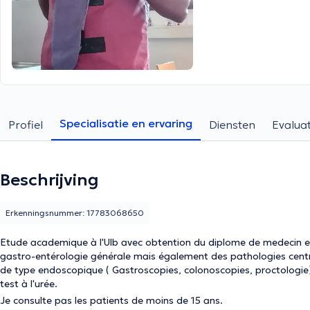
Specialisatie en ervaring
Profiel
Diensten
Evaluat
Beschrijving
Erkenningsnummer: 17783068650
Etude academique à l'Ulb avec obtention du diplome de medecin en 2014. Je m'occupe essentiellement des p
gastro-entérologie générale mais également des pathologies centrées sur le foie. On réalise des ex
de type endoscopique ( Gastroscopies, colonoscopies, proctologie
test à l'urée.
Je consulte pas les patients de moins de 15 ans.