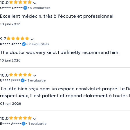
10.0
O**** O****
• 5 evaluaties
Excellent médecin, très à l’écoute et professionnel
10 juni 2026
9.7
R**** A****
• 2 evaluaties
The doctor was very kind. I definetly recommend him.
10 juni 2026
10.0
U**** I****
• 1 evaluatie
J'ai été bien reçu dans un espace convivial et propre. L
respectueux, il est patient et repond clairement à toutes 
03 juni 2026
10.0
E**** A****
• 1 evaluatie