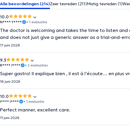
Alle beoordelingen (214)
Zeer tevreden (211)
Matig tevreden (1)
Wei
10.0
N**** Y****
• 1 evaluatie
The doctor is welcoming and takes the time to listen and e
and does not just give a generic answer as a trial-and-err
17 juni 2026
9.3
R**** I****
• 2 evaluaties
Super gastro! Il explique bien , il est à l’écoute… en plus
16 juni 2026
10.0
I**** I****
• 1 evaluatie
Perfect manner, excellent care.
11 juni 2026