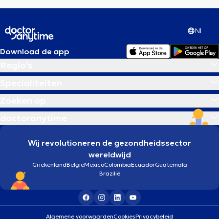
NL
Download de app
Regio's
Specialiteiten
Zoeken op
doctoranytime
Wij revolutioneren de gezondheidssector
wereldwijd
Griekenland
België
Mexico
Colombia
Ecuador
Guatemala
Brazilië
Algemene voorwaarden
Cookies
Privacybeleid