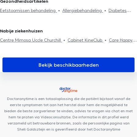
Gezondheidsartikelen
behandeling
Lage / Hoge bloeddruk behandeling
Genesius-Rode
Dietisten in Sint-Stevens-Woluwe
Dietisten in
Eetstoornissen behandeling
Allergiebehandeling
Diabetes
Voedingsevaluatie
Analyse van de lichaamssamenstelling
Kraainem
Dietisten in Dilbeek
behandeling
Lage / Hoge bloeddruk behandeling
Bloedarmoede
Dieetadvies
Sportvoeding
Nabije ziekenhuizen
Centre Mimosa Uccle Churchill
Cabinet KineClub
Care Happy
Cabinet Pifferi
Aspera Medical Center
Cabinet Dentaire
Ouistity
Medisch Centrum Bascule
Clinique médico dentaire
d’Uccle
Clinique MyTooth
Bascule Santé
Dentius Uccle
Bekijk beschikbaarheden
Building Smiles
Audition Confort
Centre Médical Churchill
Brussels Skin Center - Uccle
Espace 640
La Cambre
Radiologie
Jonniaux & Jaffan Practice
IASO Spaces
PACE
Doctoranytime is een totaaloplossing die de patiënt bijstaat vanaf de
eerste symptomen tot aan het herstel door hem de mogelijkheid te
bieden de beste zorgverlener te vinden, advies te vragen via chat en met
hem te praten via Videoconsultatie. De informatie in dit profiel werd
verzameld uit betrouwbare bronnen, zoals de persoonlijke pagina van
Sheli Goldsztejn en is geverifieerd door het Doctoranytime