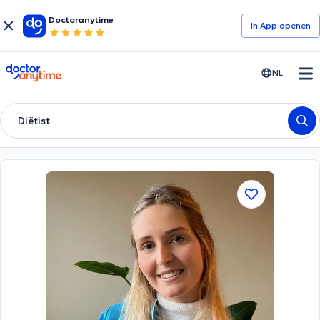
Doctoranytime
In App openen
doctoranytime
NL
Diëtist