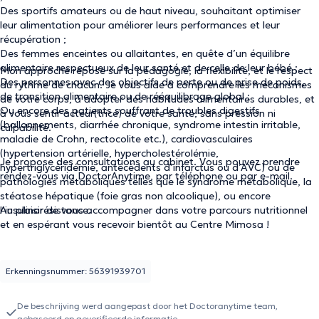
Des sportifs amateurs ou de haut niveau, souhaitant optimiser
leur alimentation pour améliorer leurs performances et leur
récupération ;
Des femmes enceintes ou allaitantes, en quête d’un équilibre
alimentaire respectueux de leur santé et de celle de leur bébé ;
Mon approche repose sur la pédagogie, la flexibilité, et le respect
Des personnes avec des objectifs de perte ou de prise de poids,
du rythme de chacun. Je vous aide à comprendre les mécanismes
de transition alimentaire ou de rééquilibrage global ;
de votre corps, à adopter des habitudes alimentaires durables, et
Ou encore des patients souffrant de troubles digestifs
à vous sentir acteur(trice) de votre santé, sans pression ni
(ballonnements, diarrhée chronique, syndrome intestin irritable,
culpabilité.
maladie de Crohn, rectocolite etc.), cardiovasculaires
(hypertension artérielle, hypercholestérolémie,
Je propose des consultations au cabinet. Vous pouvez prendre
hypertriglycéridémie, antécédents d’infarctus ou d’AVC) ou de
rendez-vous via DoctorAnytime, par téléphone ou par e-mail.
pathologies métaboliques telles que le syndrome métabolique, la
stéatose hépatique (foie gras non alcoolique), ou encore
l’insulinorésistance.
Au plaisir de vous accompagner dans votre parcours nutritionnel
et en espérant vous recevoir bientôt au Centre Mimosa !
Erkenningsnummer: 56391939701
De beschrijving werd aangepast door het Doctoranytime team,
gebaseerd op geverifieerde informatie.