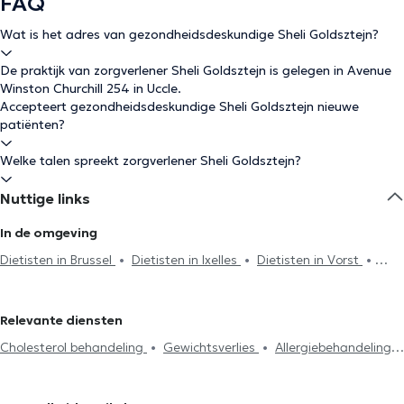
FAQ
Wat is het adres van gezondheidsdeskundige Sheli Goldsztejn?
De praktijk van zorgverlener Sheli Goldsztejn is gelegen in Avenue
Winston Churchill 254 in Uccle.
Accepteert gezondheidsdeskundige Sheli Goldsztejn nieuwe
patiënten?
Welke talen spreekt zorgverlener Sheli Goldsztejn?
Nuttige links
In de omgeving
Dietisten in Brussel
Dietisten in Ixelles
Dietisten in Vorst
Dietisten in Sint-Gillis
Dietisten in Etterbeek
Dietisten in
Oudergem
Dietisten in Watermaal-Bosvoorde
Dietisten in
Relevante diensten
Woluwe-Saint-Pierre
Dietisten in Schaerbeek
Dietisten in
Cholesterol behandeling
Gewichtsverlies
Allergiebehandeling
Woluwe-Saint-Lambert
Dietisten in Anderlecht
Dietisten in
Eetstoornissen behandeling
Nierziekten
Spijsvertering
Sint-Jans-Molenbeek
Dietisten in Linkebeek
Dietisten in Evere
probleem
Vegetarisme
Zwangerschapopvolging
Diabetes
Dietisten in Jette
Dietisten in Koekelberg
Dietisten in Sint-