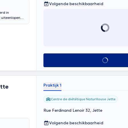
Volgende beschikbaarheid
erd in
t uiteenlopende
pertensie,
s voor zwangere
apsdiabetes,
functionele
 cirrose),
uw voeding
Alles zien
waliteit en het
Praktijk 1
tte
Centre de diététique NaturHouse Jette
Rue Ferdinand Lenoir 32, Jette
Volgende beschikbaarheid