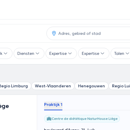
ak
Diensten
Expertise
Expertise
Talen
Regio Limburg
West-Vlaanderen
Henegouwen
Regio Lu
Praktijk 1
ège
Centre de diététique NaturHouse Liège