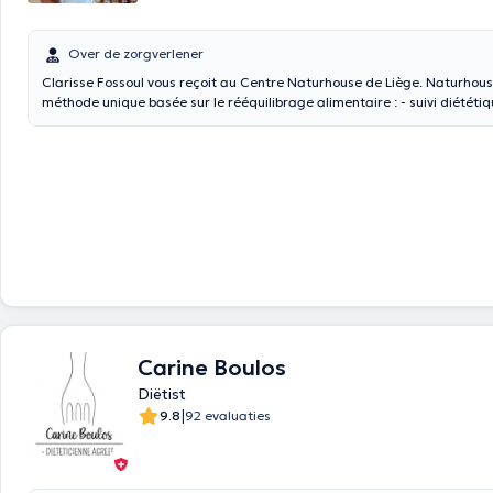
Over de zorgverlener
Clarisse Fossoul vous reçoit au Centre Naturhouse de Liège. Naturhous
méthode unique basée sur le rééquilibrage alimentaire : - suivi diététi
hebdomadaire par un diététicien ; - plan diététique personnalisé ; - 
produits exclusifs à base de plantes, fruits, légumes, vitamines et miné
méthode Naturhouse s’adresse à : - des personnes qui souhaitent perd
durablement ; rééquilibrer leur alimentation ; prendre du poids ; ne pa
poids dans le cadre de leur sevrage tabagique ; des enfants à partir d
souhaitent rééquilibrer leur alimentation. Dans chaque centre Naturho
sont reçus par un diététicien diplômé, qui après un bilan complet et en
objectifs de la personne, met en place un plan diététique personnalisé
rythme de vie de chacun. Sont associés des produits à base de plantes, 
légumes, vitamines et minéraux. Le suivi diététique est gratuit, seuls le
à la charge du client (environ 40 €/rendez-vous).
Carine Boulos
Diëtist
|
9.8
92 evaluaties