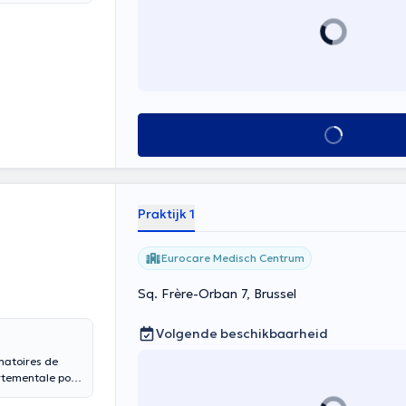
Alles zien
Praktijk 1
Eurocare Medisch Centrum
Sq. Frère-Orban 7, Brussel
Volgende beschikbaarheid
mmatoires de
portementale pour
es et le