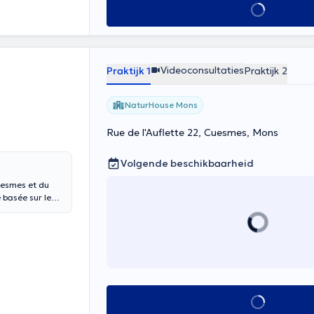
Alles zien
Videoconsultaties
Praktijk 1
Praktijk 2
NaturHouse Mons
Rue de l'Auflette 22, Cuesmes, Mons
Volgende beschikbaarheid
uesmes et du
 basée sur le
éticien-
s qui
endre de poids
ans qui
Alles zien
 complet et en