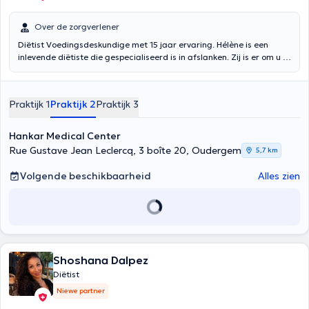
Over de zorgverlener
Diëtist Voedingsdeskundige met 15 jaar ervaring. Hélène is een
inlevende diëtiste die gespecialiseerd is in afslanken. Zij is er om u te
helpen bij gewichtsverlies, gewichtstoename, diabetische diëten,
sportbeoefenaars, bejaarden, kinderen en adolescenten. Ze
probeert zich altijd zo goed mogelijk aan te passen, zodat u zich
Praktijk 1
Praktijk 2
Praktijk 3
goed voelt over uw schema en uw doel bereikt!
Hankar Medical Center
Rue Gustave Jean Leclercq, 3 boîte 20, Oudergem
5,7 km
Volgende beschikbaarheid
Alles zien
Shoshana Dalpez
Diëtist
Niewe partner