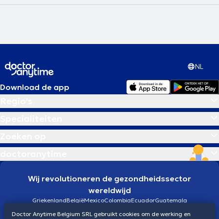
NL
Download de app
Regio's
Specialiteiten
Zoeken op
doctoranytime
Wij revolutioneren de gezondheidssector
wereldwijd
Griekenland
België
Mexico
Colombia
Ecuador
Guatemala
Brazilië
Doctor Anytime Belgium SRL gebruikt cookies om de werking en