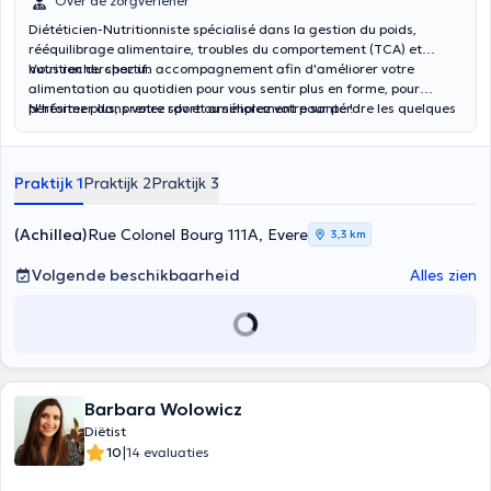
Over de zorgverlener
Diététicien-Nutritionniste spécialisé dans la gestion du poids,
rééquilibrage alimentaire, troubles du comportement (TCA) et
nutrition du sportif.
Vous recherchez un accompagnement afin d'améliorer votre
alimentation au quotidien pour vous sentir plus en forme, pour
performer dans votre sport ou simplement pour perdre les quelques
N'hésitez plus, prenez rdv et améliorez votre santé !
kilos qui vous gênent ? Vous êtes touché d'un trouble alimentaire,
digestif ou d'une pathologie (hyperlipémie, diabète, syndrome de
l'intestin irritable,...) ?
Praktijk 1
Praktijk 2
Praktijk 3
(Achillea)
Rue Colonel Bourg 111A, Evere
3,3 km
Volgende beschikbaarheid
Alles zien
Barbara Wolowicz
Diëtist
|
10
14 evaluaties