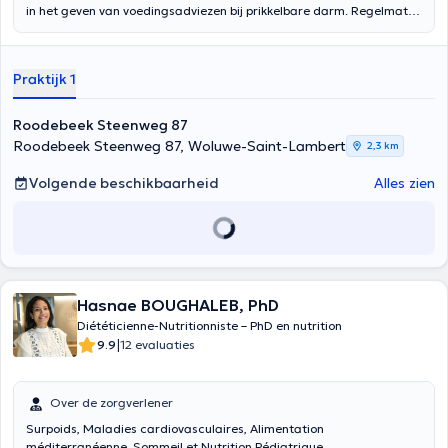
in het geven van voedingsadviezen bij prikkelbare darm. Regelmatig
volg ik nog webinars in het geven van voedingsadviezen bij PDS
Praktijk 1
Roodebeek Steenweg 87
Roodebeek Steenweg 87, Woluwe-Saint-Lambert
2,3 km
Volgende beschikbaarheid
Alles zien
Hasnae BOUGHALEB, PhD
Diététicienne-Nutritionniste – PhD en nutrition
|
9.9
12 evaluaties
Over de zorgverlener
Surpoids, Maladies cardiovasculaires, Alimentation
méditerranéenne, Sommeil et Nutrition Pédiatrique