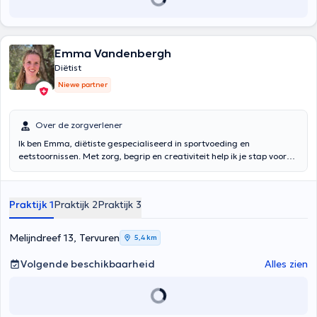
advies geven volgens uw behoeften en wensen. Daarna plannen we
vervolgconsulten (20-30 minuten) om de ondersteuning voort te
zetten en zo nodig bij te sturen.
Emma Vandenbergh
Diëtist
Niewe partner
Over de zorgverlener
Ik ben Emma, diëtiste gespecialiseerd in sportvoeding en
eetstoornissen. Met zorg, begrip en creativiteit help ik je stap voor
stap je doelen bereiken. Ik vertaal wetenschap naar praktische tips
en samen stellen we een plan op. Met een positieve mindset bouwen
we vertrouwen op, zodat jij fysiek en mentaal sterker wordt.
Praktijk 1
Praktijk 2
Praktijk 3
Melijndreef 13, Tervuren
5,4 km
Volgende beschikbaarheid
Alles zien