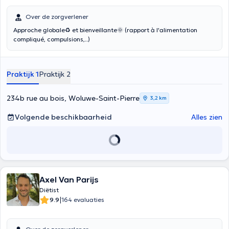
Over de zorgverlener
Approche globale♻ et bienveillante🌞 (rapport à l'alimentation
compliqué, compulsions,..)
Praktijk 1
Praktijk 2
234b rue au bois, Woluwe-Saint-Pierre
3,2 km
Volgende beschikbaarheid
Alles zien
Axel Van Parijs
Diëtist
|
9.9
164 evaluaties