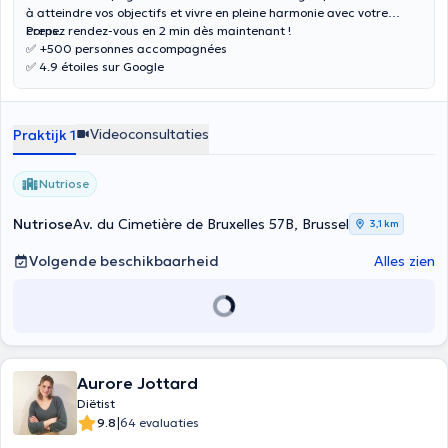
à atteindre vos objectifs et vivre en pleine harmonie avec votre
corps.
Prenez rendez-vous en 2 min dès maintenant !
✅ +500 personnes accompagnées
✅ 4.9 étoiles sur Google
Videoconsultaties
Praktijk 1
Nutriose
Nutriose
Av. du Cimetière de Bruxelles 57B, Brussel
3,1 km
Volgende beschikbaarheid
Alles zien
Aurore Jottard
Diëtist
|
9.8
64 evaluaties