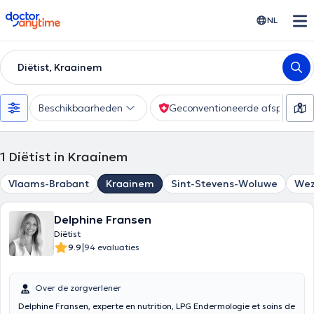
doctoranytime
NL
Diëtist, Kraainem
Beschikbaarheden
Geconventioneerde afspraak
1
Diëtist in Kraainem
Vlaams-Brabant
Kraainem
Sint-Stevens-Woluwe
We
Delphine Fransen
Diëtist
|
9.9
94 evaluaties
Over de zorgverlener
Delphine Fransen, experte en nutrition, LPG Endermologie et soins de