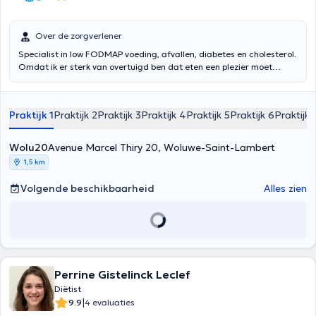
Over de zorgverlener
Specialist in low FODMAP voeding, afvallen, diabetes en cholesterol.
Omdat ik er sterk van overtuigd ben dat eten een plezier moet
bljven, ben ik geen fan van beperkende diëten. In tegenstelling tot
wat vaak wordt gedacht, is een restrictief dieet niet de oplossing
om af te vallen, het cholesterolgehalte te verlagen of de
Praktijk 1
Praktijk 2
Praktijk 3
Praktijk 4
Praktijk 5
Praktijk 6
Praktijk 
bloedsuikerspiegel bij diabetes te verlagen. Dit is bij de meeste
ziekten niet de oplossing. De oplossing ligt in een gezonde en
evenwichtige dieet. Zorg goed voor je lichaam, dit is de enige plek
Wolu20
Avenue Marcel Thiry 20, Woluwe-Saint-Lambert
waar je moet wonen. Ik begeleid je tijdens het hele proces. We
1,5 km
werken samen om tot een optimaal resultaat te komen. Het doel is
niet om u een streng dieet op te leggen, maar eerder een
Volgende beschikbaarheid
Alles zien
geleidelijke aanpassing van uw dieet en uw levensstijl. Het doel is
dat uzelf leert een gezonde voeding te beheren, aangepast aan uw
lichaam en uw behoeften, en dit een leven lang.
Perrine Gistelinck Leclef
Diëtist
|
9.9
4 evaluaties