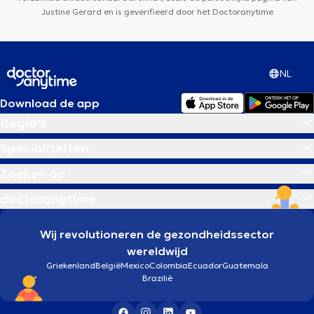
Justine Gerard en is geverifieerd door het Doctoranytime
NL
Download de app
Regio's
Specialiteiten
Zoeken op
doctoranytime
Wij revolutioneren de gezondheidssector
wereldwijd
Griekenland
België
Mexico
Colombia
Ecuador
Guatemala
Brazilië