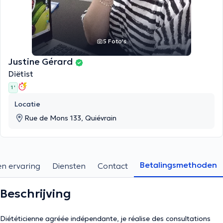
5 Foto's
Justine Gérard
Diëtist
1 '
Locatie
Rue de Mons 133, Quiévrain
Betalingsmethoden
en ervaring
Diensten
Contact
Beschrijving
Diététicienne agréée indépendante, je réalise des consultations