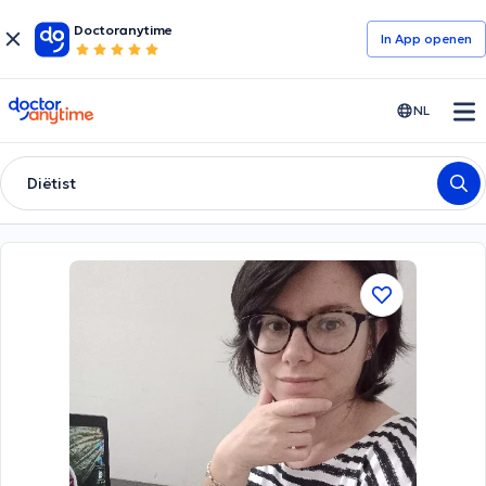
Doctoranytime
In App openen
doctoranytime
NL
Diëtist