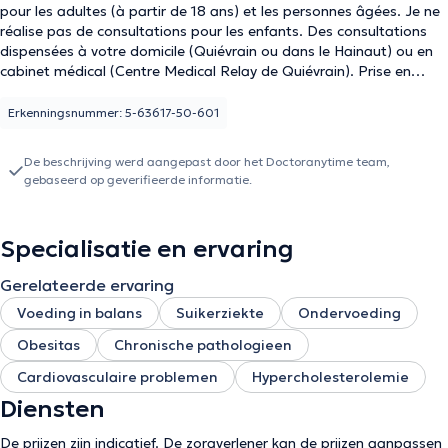
pour les adultes (à partir de 18 ans) et les personnes âgées. Je ne
réalise pas de consultations pour les enfants. Des consultations
dispensées à votre domicile (Quiévrain ou dans le Hainaut) ou en
cabinet médical (Centre Medical Relay de Quiévrain). Prise en
charge de diverses pathologies : diabète de type 2, hypertension
artérielle, hypercholestérolémie, intolérances alimentaires,
Erkenningsnummer: 5-63617-50-601
dénutrition, rééquilibrage alimentaire, perte de poids, prise de
poids, etc,...
De beschrijving werd aangepast door het Doctoranytime team,
gebaseerd op geverifieerde informatie.
Specialisatie en ervaring
Gerelateerde ervaring
Voeding in balans
Suikerziekte
Ondervoeding
Obesitas
Chronische pathologieen
Cardiovasculaire problemen
Hypercholesterolemie
Diensten
De prijzen zijn indicatief. De zorgverlener kan de prijzen aanpassen