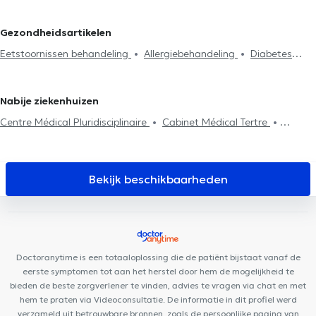
Eetstoornissen behandeling
Nierziekten
Spijsvertering
probleem
Vegetarisme
Zwangerschapopvolging
Diabetes
Gezondheidsartikelen
behandeling
Lage / Hoge bloeddruk behandeling
Eetstoornissen behandeling
Allergiebehandeling
Diabetes
Voedingsevaluatie
Analyse van de lichaamssamenstelling
behandeling
Lage / Hoge bloeddruk behandeling
Bloedarmoede
Dieetadvies
Sportvoeding
Nabije ziekenhuizen
Centre Médical Pluridisciplinaire
Cabinet Médical Tertre
Cabinet Docteur Lecocq
Cabinet des docteurs Huart et Venuti
Centre Médisport³
Cabinet médical Péruwelz
Maison Médicale
de Jemappes
Cabinet Rue Commandant Lemaire
Centre
Bekijk beschikbaarheden
Périnatal PACHAMAMA
Sport & Vous
NaturHouse Mons
Cotherapsy
Clinique Dentaire des Alliés Mons
Santé Mons
Centre Μontois d'Ostéopathie
Centre Louissaint
Dental Mons
Doctoranytime is een totaaloplossing die de patiënt bijstaat vanaf de
eerste symptomen tot aan het herstel door hem de mogelijkheid te
bieden de beste zorgverlener te vinden, advies te vragen via chat en met
hem te praten via Videoconsultatie. De informatie in dit profiel werd
verzameld uit betrouwbare bronnen, zoals de persoonlijke pagina van