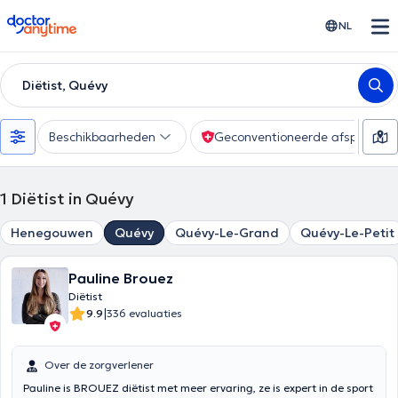
doctoranytime
NL
Diëtist, Quévy
Beschikbaarheden
Geconventioneerde afspraak
1
Diëtist in Quévy
Henegouwen
Quévy
Quévy-Le-Grand
Quévy-Le-Petit
Pauline Brouez
Diëtist
|
9.9
336 evaluaties
Over de zorgverlener
Pauline is BROUEZ diëtist met meer ervaring, ze is expert in de sport