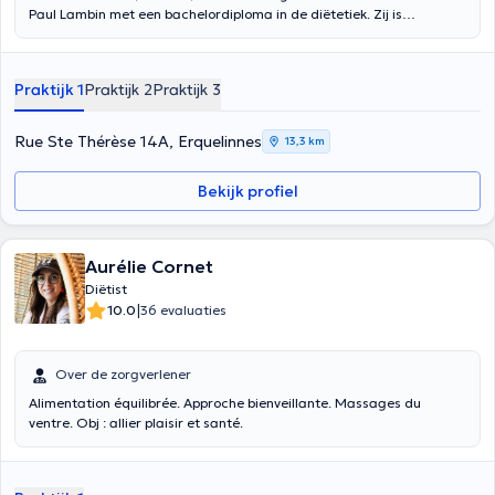
Paul Lambin met een bachelordiploma in de diëtetiek. Zij is
gespecialiseerd in hulp en ondersteuning bij diabetes,
zwangerschap en gewichtsverlies. Zij is lid van de Union
professionnelle des diététiciens de langue française.
Praktijk 1
Praktijk 2
Praktijk 3
Rue Ste Thérèse 14A, Erquelinnes
13,3 km
Bekijk profiel
Aurélie Cornet
Diëtist
|
10.0
36 evaluaties
Over de zorgverlener
Alimentation équilibrée. Approche bienveillante. Massages du
ventre. Obj : allier plaisir et santé.