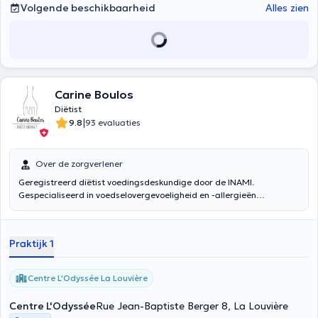
Volgende beschikbaarheid
Alles zien
Carine Boulos
Diëtist
|
9.8
93 evaluaties
Over de zorgverlener
Geregistreerd diëtist voedingsdeskundige door de INAMI.
Gespecialiseerd in voedselovergevoeligheid en -allergieën
Behandeling van patiënten met uiteenlopende profielen:
zwaarlijvigheid/overgewicht, lipidenstoornissen, diabetes,
hypertensie, ongewild gewichtsverlies/ondervoeding, eetstoornissen,
Praktijk 1
gericht advies voor zwangere vrouwen of vrouwen die borstvoeding
geven, alsmede voor zwangerschapsdiabetes, allergieën en
intoleranties, spijsverteringsaandoeningen (constipatie, functionele
Centre L'Odyssée La Louvière
colopathie, ziekte van Crohn, geen-afval-dieet, chronische
pancreatitis, cirrose), nierinsufficiëntie en kanker. Als u hulp nodig
Centre L'Odyssée
Rue Jean-Baptiste Berger 8, La Louvière
hebt bij het organiseren van uw menu's, nieuwe receptideeën wilt