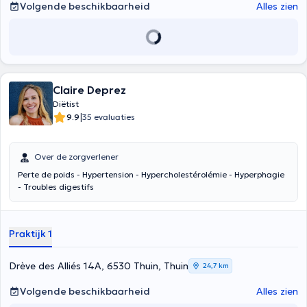
Volgende beschikbaarheid
Alles zien
Claire Deprez
Diëtist
|
9.9
35 evaluaties
Over de zorgverlener
Perte de poids - Hypertension - Hypercholestérolémie - Hyperphagie
- Troubles digestifs
Praktijk 1
Drève des Alliés 14A, 6530 Thuin, Thuin
24,7 km
Volgende beschikbaarheid
Alles zien