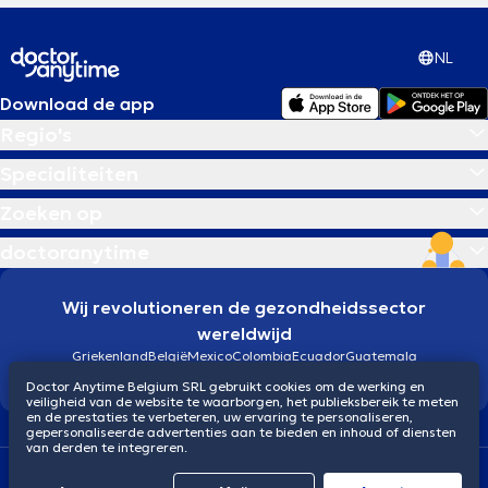
NL
Download de app
Regio's
Specialiteiten
Zoeken op
doctoranytime
Wij revolutioneren de gezondheidssector
wereldwijd
Griekenland
België
Mexico
Colombia
Ecuador
Guatemala
Brazilië
Doctor Anytime Belgium SRL gebruikt cookies om de werking en
veiligheid van de website te waarborgen, het publieksbereik te meten
en de prestaties te verbeteren, uw ervaring te personaliseren,
gepersonaliseerde advertenties aan te bieden en inhoud of diensten
van derden te integreren.
Algemene voorwaarden
Cookies
Privacybeleid