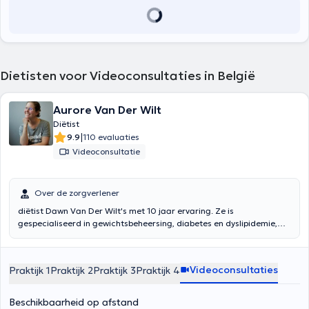
Dietisten voor Videoconsultaties in België
Aurore Van Der Wilt
Diëtist
|
9.9
110 evaluaties
Videoconsultatie
Over de zorgverlener
diëtist Dawn Van Der Wilt's met 10 jaar ervaring. Ze is
gespecialiseerd in gewichtsbeheersing, diabetes en dyslipidemie,
voedsel voor zwangere vrouwen evenals voedselallergieën en
intoleranties. Ze begon te werken aan de antipoden van diëtetiek in
een bakkerij / patisserie. Ondertussen, mevrouw Van Der Wilt begon
Videoconsultaties
Praktijk 1
Praktijk 2
Praktijk 3
Praktijk 4
zijn zelfstandige activiteit in een sportschool. Het "ontleedt" heel
precies uw dieet en u hebt ingesteld op basis van uw behoeften, uw
levensstijl en uw dagelijkse activiteiten, een persoonlijk plan om u te
Beschikbaarheid op afstand