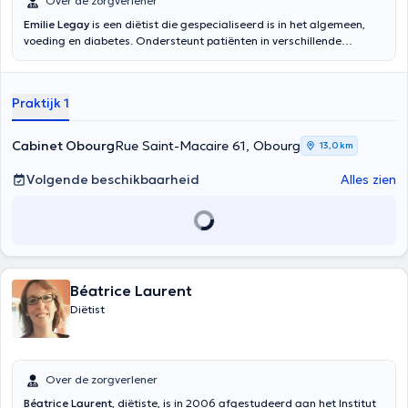
Over de zorgverlener
Emilie Legay
is een diëtist die gespecialiseerd is in het algemeen,
voeding en diabetes. Ondersteunt patiënten in verschillende
gebieden: gewichtsbeheersing en lichaamsmassa, koolhydraten
stoornissen (diabetes, hyperinsulinemie, glucose-intolerantie), hart-
en vaatziekten (cholesterol, triglyceriden, urinezuur, bloeddruk),
Praktijk 1
maagdarmstoornissen allergieën en voedselintoleranties evenals
vegetarisme en veganisme. Het heet u welkom in het medisch
centrum en het centrum van Ghlin Diet Area. Inhoud vertaald door
Cabinet Obourg
Rue Saint-Macaire 61, Obourg
13,0 km
google translate
Volgende beschikbaarheid
Alles zien
Béatrice Laurent
Diëtist
Over de zorgverlener
Béatrice Laurent
, diëtiste, is in 2006 afgestudeerd aan het Institut