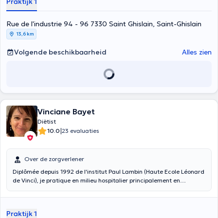
Praktijk 1
Rue de l'industrie 94 - 96 7330 Saint Ghislain, Saint-Ghislain
13,6 km
Volgende beschikbaarheid
Alles zien
Vinciane Bayet
Diëtist
|
10.0
23 evaluaties
Over de zorgverlener
Diplômée depuis 1992 de l'institut Paul Lambin (Haute Ecole Léonard
de Vinci), je pratique en milieu hospitalier principalement en
pneumologie, soins intensifs et diabétologie mais assure le suivi
également des autres pathologies. Je prends le temps de vous faire
comprendre votre maladie, son mode de fonctionnement et les
Praktijk 1
adaptations alimentaires qui en découlent. J'élabore avec votre