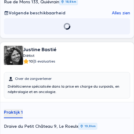
Rue de Mons 133, Quiévrain
18,8 km
Volgende beschikbaarheid
Alles zien
Justine Bastié
Diëtist
|
10
5 evaluaties
Over de zorgverlener
Diététicienne spécialisée dans la prise en charge du surpoids, en
néphrologie et en oncologie.
Praktijk 1
Draive du Petit Château 9, Le Roeulx
19,8 km