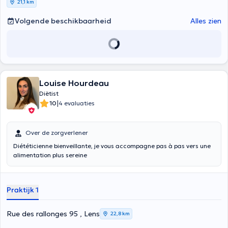
21,1 km
opdoen, duurzaam wilt leren eten of gewoon uw voeding weer in
balans wilt brengen. Het doel is beperkingen en restricties te
Volgende beschikbaarheid
Alles zien
vermijden om op lange termijn goede eetgewoonten te behouden,
dit alles om de levenskwaliteit en het welzijn te verbeteren. (Voor
kinderen, adolescenten, volwassenen)
Louise Hourdeau
Diëtist
|
10
4 evaluaties
Over de zorgverlener
Diététicienne bienveillante, je vous accompagne pas à pas vers une
alimentation plus sereine
Praktijk 1
Rue des rallonges 95 , Lens
22,8 km