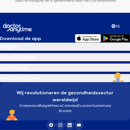
Julie De Radigues en is geverifieerd door het Doctoranytime
NL
Download de app
Regio's
Specialiteiten
Zoeken op
doctoranytime
Wij revolutioneren de gezondheidssector
wereldwijd
Griekenland
België
Mexico
Colombia
Ecuador
Guatemala
Brazilië