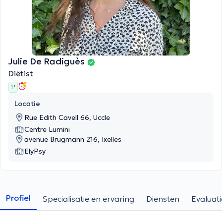
Julie De Radiguès
Diëtist
1 '
Locatie
Rue Edith Cavell 66, Uccle
Centre Lumini
avenue Brugmann 216, Ixelles
ElyPsy
Profiel
Specialisatie en ervaring
Diensten
Evaluati