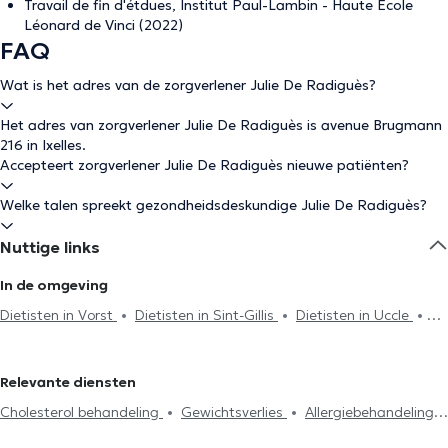
Travail de fin d'étdues, Institut Paul-Lambin - Haute Ecole
Léonard de Vinci (2022)
FAQ
Wat is het adres van de zorgverlener Julie De Radiguès?
Het adres van zorgverlener Julie De Radiguès is avenue Brugmann
216 in Ixelles.
Accepteert zorgverlener Julie De Radiguès nieuwe patiënten?
Welke talen spreekt gezondheidsdeskundige Julie De Radiguès?
Nuttige links
In de omgeving
Dietisten in Vorst
Dietisten in Sint-Gillis
Dietisten in Uccle
Dietisten in Brussel
Dietisten in Etterbeek
Dietisten in
Anderlecht
Dietisten in Watermaal-Bosvoorde
Dietisten in
Relevante diensten
Oudergem
Dietisten in Sint-Jans-Molenbeek
Dietisten in
Cholesterol behandeling
Gewichtsverlies
Allergiebehandeling
Woluwe-Saint-Pierre
Dietisten in Schaerbeek
Dietisten in
Eetstoornissen behandeling
Nierziekten
Spijsvertering
Woluwe-Saint-Lambert
Dietisten in Linkebeek
Dietisten in