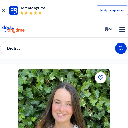
Doctoranytime
In App openen
doctoranytime
NL
Diëtist