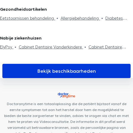
probleem
Vegetarisme
Zwangerschapopvolging
Diabetes
Jette
Dietisten in Koekelberg
Dietisten in Dilbeek
Dietisten
Gezondheidsartikelen
behandeling
Lage / Hoge bloeddruk behandeling
in Evere
Dietisten in Sint-Genesius-Rode
Dietisten in Sint-
Eetstoornissen behandeling
Allergiebehandeling
Diabetes
Voedingsevaluatie
Analyse van de lichaamssamenstelling
Pieters-Leeuw
Dietisten in Laken
behandeling
Lage / Hoge bloeddruk behandeling
Bloedarmoede
Dieetadvies
Sportvoeding
Nabije ziekenhuizen
ElyPsy
Cabinet Dentaire Vanderkindere
Cabinet Dentaire
Chamlou
CURATIA
Centre PsyCol Vanderkindere
Ma Bulle
Magique
Centre Odeis
Médi Vanderkindere
Centre Médical
Rond Point
Cabinet dentaire Dziubek
Cabinet Messidor
Bekijk beschikbaarheden
Centre de l'Hirondelle Forest
Cabinet Médical MEDIHERINCKX
Clinique Churchill
Brussels medelite
Smile Corner
Clinique
Dentaire Molière
Centre Médical Walzin
Centre Médical Edith
Cavell
Centre PsyCol Enfant et Famille
Doctoranytime is een totaaloplossing die de patiënt bijstaat vanaf de
eerste symptomen tot aan het herstel door hem de mogelijkheid te
bieden de beste zorgverlener te vinden, advies te vragen via chat en met
hem te praten via Videoconsultatie. De informatie in dit profiel werd
verzameld uit betrouwbare bronnen, zoals de persoonlijke pagina van