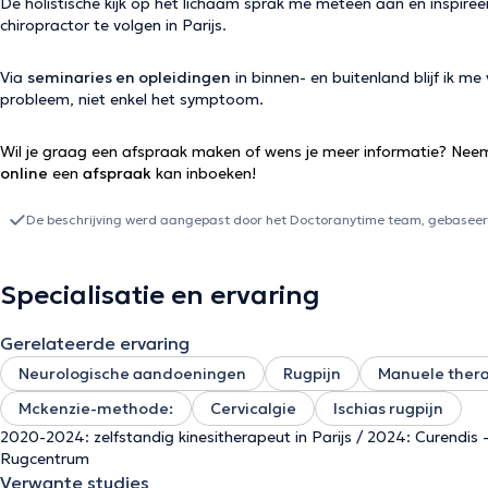
De holistische kijk op het lichaam sprak me meteen aan en inspire
chiropractor te volgen in Parijs.
Via
seminaries en opleidingen
in binnen- en buitenland blijf ik m
probleem, niet enkel het symptoom.
Wil je graag een afspraak maken of wens je meer informatie? Neem
online
een
afspraak
kan inboeken!
De beschrijving werd aangepast door het Doctoranytime team, gebaseerd
Specialisatie en ervaring
Gerelateerde ervaring
Neurologische aandoeningen
Rugpijn
Manuele ther
Mckenzie-methode:
Cervicalgie
Ischias rugpijn
2020-2024: zelfstandig kinesitherapeut in Parijs / 2024: Curendi
Rugcentrum
Verwante studies