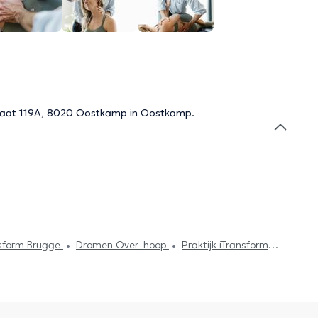
straat 119A, 8020 Oostkamp in Oostkamp.
ansform Brugge
Dromen Over_hoop
Praktijk iTransform