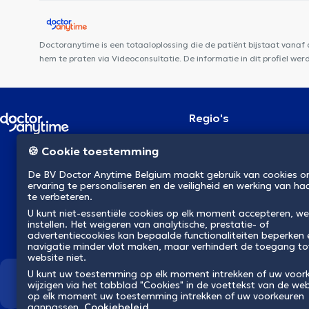
Doctoranytime is een totaaloplossing die de patiënt bijstaat vanaf
hem te praten via Videoconsultatie. De informatie in dit profiel we
Regio's
Brussel
NL
🍪 Cookie toestemming
Antwerpen
Gent
De BV Doctor Anytime Belgium maakt gebruik van cookies 
Charleroi
ervaring te personaliseren en de veiligheid en werking van ha
Luik
te verbeteren.
Brugge
U kunt niet-essentiële cookies op elk moment accepteren, we
Namen
instellen. Het weigeren van analytische, prestatie- of
Leuven
advertentiecookies kan bepaalde functionaliteiten beperken
Mons
navigatie minder vlot maken, maar verhindert de toegang to
Aalst
website niet.
U kunt uw toestemming op elk moment intrekken of uw voor
Wij revolutioneren de gezondh
wijzigen via het tabblad "Cookies" in de voettekst van de web
op elk moment uw toestemming intrekken of uw voorkeuren
aanpassen.
Cookiebeleid