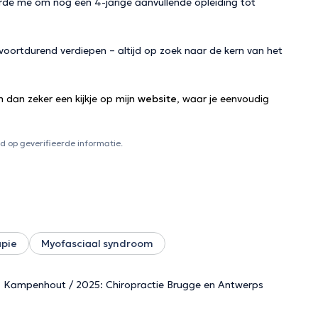
erde me om nog een 4-jarige aanvullende opleiding tot
e voortdurend verdiepen – altijd op zoek naar de kern van het
 dan zeker een kijkje op mijn
website
, waar je eenvoudig
 op geverifieerde informatie.
apie
Myofasciaal syndroom
s - Kampenhout / 2025: Chiropractie Brugge en Antwerps