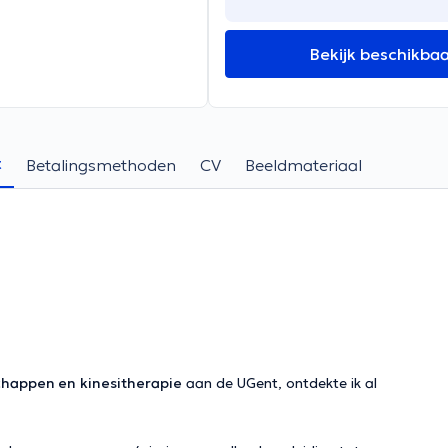
Bekijk beschikba
t
Betalingsmethoden
CV
Beeldmateriaal
chappen en
kinesitherapie
aan de UGent, ontdekte ik al