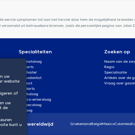
 de eerste symptomen tot aan het herstel door hem de mogelijkheid te bieden d
rd verzameld uit betrouwbare bronnen, zoals de persoonlijke pagina van Jolan 
Specialiteiten
Zoeken op
Dermatoloog
Naam van de zor
Oogarts
Regio
Psychiater
Specialisatie
om uw
Orthodontist
Artikels over de 
ar website
Kinesist
Vraag over gezo
Tandarts
igeren of
Psycholoog
Gastro-enteroloog
 en uw
Gynaecoloog
t de
Uroloog
keuren
eidssector wereldwijd
Griekenland
België
Mexico
Colombia
E
site kunt u