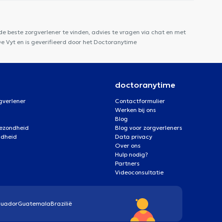
e beste zorgverlener te vinden, advies te vragen via chat en met
De Vyt en is geverifieerd door het Doctoranytime
doctoranytime
gverlener
Contactformulier
Werken bij ons
Blog
gezondheid
Blog voor zorgverleners
ndheid
Data privacy
Over ons
Hulp nodig?
Partners
Videoconsultatie
cuador
Guatemala
Brazilië