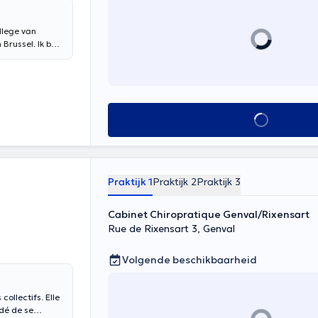
llege van
Brussel. Ik ben
r het ICAK en
e kinesiologie,
en Tottenham.
nieken, stel ik
n en
Alles zien
ltaties kunnen
 contact
Praktijk 1
Praktijk 2
Praktijk 3
Cabinet Chiropratique Genval/Rixensart
Rue de Rixensart 3, Genval
Volgende beschikbaarheid
ollectifs. Elle
idé de se