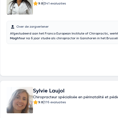
|
9.8
341 evaluaties
Over de zorgverlener
Afgestudeerd aan het Franco European Institute of Chiropractic, werk
Maghfour
na 6 jaar studie als chiropractor in Ganshoren in het Brussel
Gewest. Chiropractie is een manuele therapie die gespecialiseerd is in 
diagnose en behandeling van neuromusculoskeletale aandoeningen. D
maakt het, door zijn behandeling van de patiënt als geheel, mogelijk d
oorzaak van de symptomen te identificeren. Uw chiropractor biedt zorg
aangepast aan elke persoon door het gebruik van verschillende techni
(chiropractische aanpassing, gewrichtsmobilisatie, spiertechniek, DROP
Tape enz.). Chiropractie is voor iedereen, omdat elk lichaam een ​​zenuw
dat alleen maar vraagt ​​om expressie zichzelf vrijelijk: zuigelingen, kind
volwassenen, senioren, zwangere vrouwen, atleten, enz.)
Sylvie Laujol
Chiropracteur spécialisée en périnatalité et pédi
|
9.8
176 evaluaties