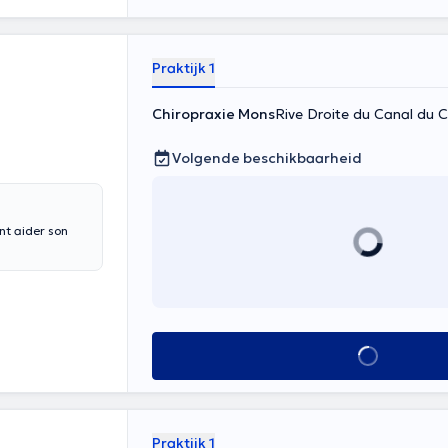
Praktijk 1
Chiropraxie Mons
Rive Droite du Canal du 
Volgende beschikbaarheid
nt aider son
Alles zien
Praktijk 1