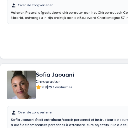
Over de zorgverlener
Valentin Picard
, afgestudeerd chiropractor aan het Chiropractisch Co
Madrid, ontvangt u in zijn praktijk aan de Boulevard Charlemagne 37 in 
in mijn eerste studiejaar gecertificeerd in toegepaste kinesiologie doo
heb gewerkt onder leiding van Laurent Picard, erkend docent toegepast
en binnen het kabinet van Xavier Elain, chiropractor bij FC Barcelona 
Dankzij mijn uitgebreide aanvullende opleidingen in chiropractische tech
mijn expertise ten dienste van uw welzijn om spierpijn, wervelspanninge
functionele, viscerale of emotionele aandoeningen te verlichten. Consu
in het Frans, Engels en Spaans plaatsvinden. Voor een afspraak kunt u
opnemen met +32 80 89 424.
Sofia Jaouani
Chiropractor
|
9.9
293 evaluaties
Over de zorgverlener
Sofia Jaouani
était entraîneur/coach personnel et instructeur de cours c
a aidé de nombreuses personnes à atteindre leurs objectifs. Elle a déc