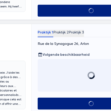
 andere
eem. Hij heeft
Alles zien
 bij enkele van
Praktijk 1
Praktijk 2
Praktijk 3
Rue de la Synagogue 26, Arlon
Volgende beschikbaarheid
ie. J’aide les
é grâce à des
ales ou
uleurs aux
ticulaires et
personnalisés
lorsque cela est
Alles zien
 d’offrir une