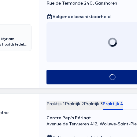
Rue de Termonde 240, Ganshoren
Volgende beschikbaarheid
t
Myriam
s Hoofdstedelijk
de preventie,
e chiropractor
e oorsprong en
 die is
eken
Alles zien
, activator, K-
stelsel heeft
eren,
Praktijk 1
Praktijk 2
Praktijk 3
Praktijk 4
atrie
Centre Pep's Périnat
Avenue de Tervueren 412, Woluwe-Saint-Pie