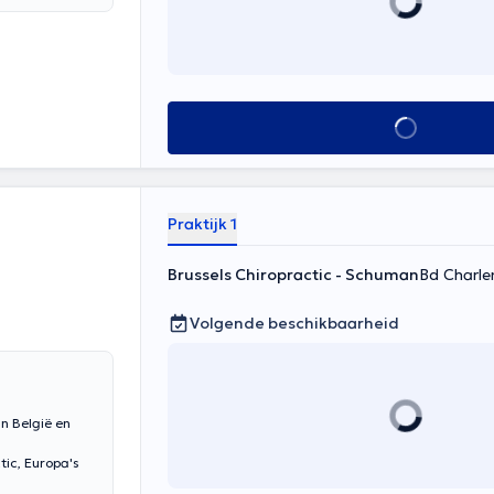
nement. Par
opraticienne.
Alles zien
Praktijk 1
Brussels Chiropractic - Schuman
Bd Charle
Volgende beschikbaarheid
in België en
tic, Europa's