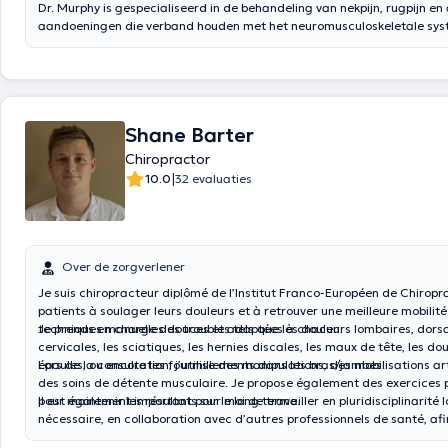
Dr. Murphy is gespecialiseerd in de behandeling van nekpijn, rugpijn en
aandoeningen die verband houden met het neuromusculoskeletale syst
een bijzondere interesse in sportblessures en heeft opleidingen gevolgd
de meest vooraanstaande therapeuten en opleiders ter wereld.
Shane Barter
Chiropractor
|
10.0
32 evaluaties
Over de zorgverlener
Je suis chiropracteur diplômé de l’Institut Franco-Européen de Chiroprax
patients à soulager leurs douleurs et à retrouver une meilleure mobilit
techniques manuelles douces et adaptées à chacun.
Je prends en charge des troubles tels que les douleurs lombaires, dors
cervicales, les sciatiques, les hernies discales, les maux de tête, les do
épaules, ou encore les fourmillements dans les bras/jambes.
Lors de la consultation, j’utilise des manipulations, des mobilisations ar
des soins de détente musculaire. Je propose également des exercices 
pour maintenir les résultats sur le long terme.
Il est également important pour moi de travailler en pluridisciplinarité 
nécessaire, en collaboration avec d’autres professionnels de santé, afin
prise en charge globale et adaptée à chaque patient.