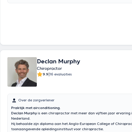
réorienter et a voulu en savoir plus sur le corps humain et son fonction
conséquent, elle est retournée à l'université à 29 ans pour devenir chir
Langues: Français, Anglais, Néerlandais
Declan Murphy
Chiropractor
|
9.9
16 evaluaties
Over de zorgverlener
Praktijk met airconditioning.
Declan Murphy
is een chiropractor met meer dan vijftien jaar ervaring 
Nederland.
Hij behaalde zijn diploma aan het Anglo-European College of Chiroprac
toonaangevende opleidingsinstituut voor chiropractie.