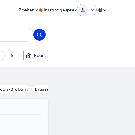
Zoeken
Instant gesprek
NL
Betaalmethode
Kaart
Extra filters
aals-Brabant
Brussels Gewest