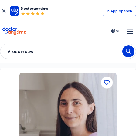
Doctoranytime
In App openen
doctoranytime
NL
Vroedvrouw