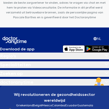
bieden de beste zorgverlener te vinden, advies te vragen via chat en met
hem te praten via Videoconsultatie. De informatie in dit profiel werd
verzameld uit betrouwbare bronnen, zoals de persoonlijke pagina van
Pascale Barthes en is geverifieerd door het Doctoranytime
NL
Download de app
Regio's
Specialiteiten
Zoeken op
doctoranytime
Wij revolutioneren de gezondheidssector
wereldwijd
Griekenland
België
Mexico
Colombia
Ecuador
Guatemala