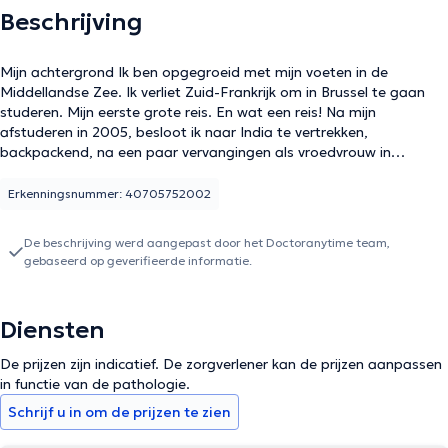
Beschrijving
Mijn achtergrond Ik ben opgegroeid met mijn voeten in de
Middellandse Zee. Ik verliet Zuid-Frankrijk om in Brussel te gaan
studeren. Mijn eerste grote reis. En wat een reis! Na mijn
afstuderen in 2005, besloot ik naar India te vertrekken,
backpackend, na een paar vervangingen als vroedvrouw in
ziekenhuizen in Frankrijk. Ik kwam bij een Indiase vroedvrouw in een
klein dorp in Karnataka in het zuiden van India. Gedurende enkele
Erkenningsnummer: 40705752002
weken, observeer ik haar... ik leer... ik luister... Ik begon een finesse
van klinische observatie te ontwikkelen. Omdat ik in "the middle of
De beschrijving werd aangepast door het Doctoranytime team,
nowhere" was, zonder analyselaboratorium, zonder echografie en
gebaseerd op geverifieerde informatie.
zonder foetale monitoring, moest ik me zonder concessies
aanpassen: mijn ogen, oren, handen gebruiken, de geuren ruiken.
Zintuigen die ik in het westen was vergeten door de gemakkelijke
Diensten
toegang tot de medische wetenschap. Mijn pad zal me leiden naar
bijna heel India en Nepal. Ik keerde terug naar België met een hart
De prijzen zijn indicatief. De zorgverlener kan de prijzen aanpassen
vol sterren om in ziekenhuizen te gaan werken als vroedvrouw.
in functie van de pathologie.
Schrijf u in om de prijzen te zien