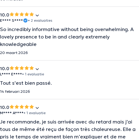
10.0
E**** S****
• 2 evaluaties
So incredibly informative without being overwhelming. A
lovely presence to be in and clearly extremely
knowledgeable
20 maart 2026
10.0
L**** E****
• 1 evaluatie
Tout s'est bien passé.
14 februari 2026
10.0
M**** A****
• 1 evaluatie
Je recommande, je suis arrivée avec du retard mais j’ai
tous de même été reçu de façon très chaleureuse. Elle a
pris le temps de vraiment bien m’expliquer et de me