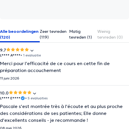
Alle beoordelingen
Zeer tevreden
Matig
Weinig
(120)
(119)
tevreden (1)
tervreden (0)
9.7
L**** A****
• 1 evaluatie
Merci pour l’efficacité de ce cours en cette fin de
préparation accouchement
11 juni 2026
10.0
L**** E****
• 5 evaluaties
Pascale s'est montrée très à l'écoute et au plus proche
des considérations de ses patientes; Elle donne
d'excellents conseils - je recommande !
08 mei 2026