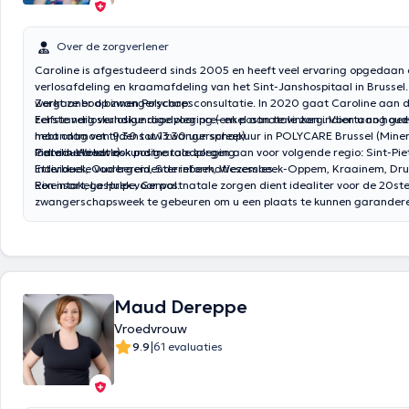
Over de zorgverlener
Caroline is afgestudeerd sinds 2005 en heeft veel ervaring opgedaan 
verlosafdeling en kraamafdeling van het Sint-Janshospitaal in Brussel
werkt ze er op zwangerschapsconsultatie. In 2020 gaat Caroline aan d
Zorgaanbod binnen Polycare:
zelfstandig verloskundige voor pre- en postnatale zorg. Voortaan houd
Eerste verloskundige raadpleging (enkel aan te vinken indien u nog ge
maandag van 9.30 tot 13.30 uur spreekuur in POLYCARE Brussel (Miner
hebt ontmoet tijdens uw zwangerschap)
Pieters-Woluwe).
Individuele verloskundige raadpleging
Caroline biedt ook postnatale zorgen aan voor volgende regio: Sint-Pi
Individuele voorbereidende informatiesessies
Etterbeek, Oudergem, Sterrebeek, Wezembeek-Oppem, Kraainem, Drui
Rixensart, La Hulpe, Genval.
Een intakegesprek voor postnatale zorgen dient idealiter voor de 20st
zwangerschapsweek te gebeuren om u een plaats te kunnen garander
Maud Dereppe
Vroedvrouw
|
9.9
61 evaluaties