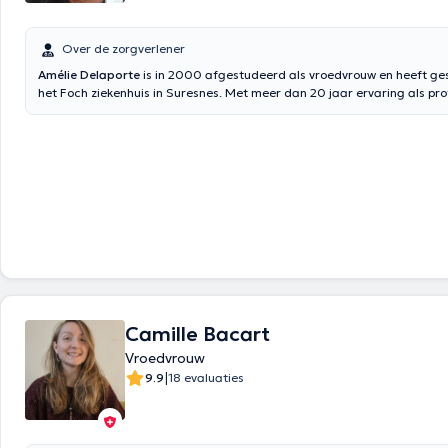
Over de zorgverlener
Amélie Delaporte
is in 2000 afgestudeerd als vroedvrouw en heeft g
het Foch ziekenhuis in Suresnes. Met meer dan 20 jaar ervaring als pro
vroedvrouw, is zij in staat haar patiënten op de best mogelijke manier 
Ze lacht, is attent, luistert en streeft altijd naar de tevredenheid van 
Dit maakt van haar een geëngageerde vroedvrouw die patiënten niet 
haar aan te bevelen. Tijdens haar beroepsloopbaan heeft zij gedurend
jaar in verschillende klinieken in Marseille, La Garenne-Colombes, het z
Saint-Denis en het ziekenhuis van Neuilly-sur-seine gewerkt. Zij is gespe
prenatale consulten, bevalling en post-partum zorg. Zij heeft talrijke o
gevolgd: de Gasquet, methode Bonapace, N'féraïdo. Mevrouw Amélie 
moest ook haar proefschrift maken over de obstetrische prognose van 
macrosomie. Je kan haar vinden in de Amala praktijk in Brussel. Afspra
praktijk zijn zelfbevestigd. Bovendien kan een consultatie daar gemidd
duren.
Camille Bacart
Vroedvrouw
|
9.9
18 evaluaties