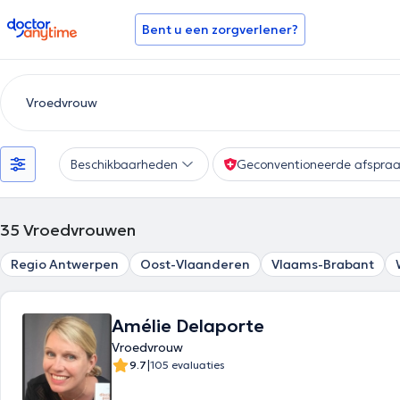
doctoranytime
Bent u een zorgverlener?
Beschikbaarheden
Geconventioneerde afspra
35
Vroedvrouwen
Regio Antwerpen
Oost-Vlaanderen
Vlaams-Brabant
Amélie Delaporte
Vroedvrouw
|
9.7
105 evaluaties