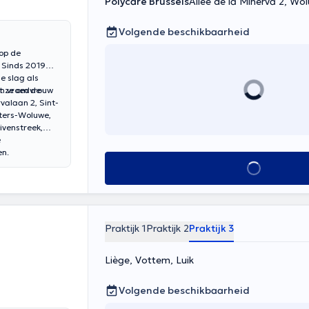
Polycare Brussels
Allée de la Minerva 2, Wo
Volgende beschikbaarheid
op de
. Sinds 2019
e slag als
t ze om de
en vroedvrouw
valaan 2, Sint-
eters-Woluwe,
venstreek,
e
en.
Alles zien
Praktijk 1
Praktijk 2
Praktijk 3
Liège, Vottem, Luik
Volgende beschikbaarheid