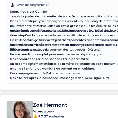
Over de zorgverlener
Salut, moi, c’est Camille !
Je vais te parler de mon métier de sage-femme, une vocation qui a ch
Dans ma pratique, j’accompagne les parents tout au long de cette exp
bouleversante et merveilleuse qu’est la grossesse. Je les écoute, je les 
mes préparations à la parentalité et à l’accouchement, je les prépare 
Après la naissance, j’assure le suivi des mères et de leur bébé dès leur 
intense qu’est la naissance.
domicile. J’accompagne cette période délicate et riche en émotions d
J’assure le suivi de la mise en place de l’alimentation chez le nouveau-né
En post-partum, je propose des ateliers parentaux sur différentes thèm
la bonne mise en place de l’allaitement maternel et je donne des outils
(diversification menée par l'enfant), les massages bébé, les ateliers « b
difficultés.
des rencontres autour du sommeil des tout-petits (0-2 ans).
En pratique, je propose :
Un suivi médical complet pour une grossesse physiologique
Des préparations à la naissance et à la parentalité
Un accompagnement médical de la mère et l'enfant en post-partum, e
un an de l'enfant, au domicile du patient ou en cabinet.
L'accompagnement de l'allaitement maternel
Des ateliers après la naissance : massage bébé, bébé signe, DME.
Zoé Hermant
Vroedvrouw
|
9.7
37 evaluaties