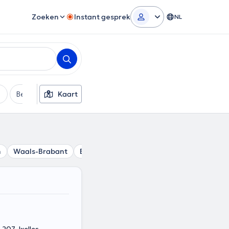
Zoeken
Instant gesprek
NL
Betaalmethode
Kaart
Extra filters
n
Waals-Brabant
Brussels Gewest