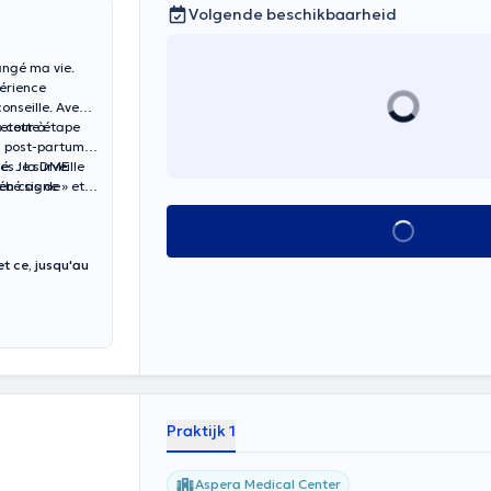
Volgende beschikbaarheid
angé ma vie.
érience
conseille. Avec
à cette étape
retour à
u post-partum.
. Je surveille
es : la DME
 en cas de
ébé signe » et
Alles zien
t ce, jusqu'au
Praktijk 1
Aspera Medical Center