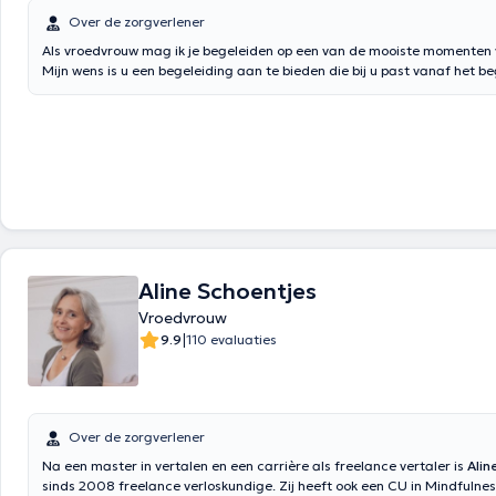
Over de zorgverlener
Als vroedvrouw mag ik je begeleiden op een van de mooiste momenten v
Mijn wens is u een begeleiding aan te bieden die bij u past vanaf het b
zwangerschap tot de eerste verjaardag van uw baby. Opleiding en spec
prenatale consulten, globale voorbereiding op de geboorte (geboortepr
zelfhypnose (hypnozoete geboortemethode), lactatieconsulten (voedin
pasgeborenen, restrictieve mondremmen), homeopathie, Quantik MAMA
dragen van uw baby, fysieke voorbereiding op de geboorte (prenatale
De Gasquet), methode Guillarme (ter voorbereiding, voor persen tijdens
en keizersnede, voor perineale re-educatie), thuiszorg na de geboorte
baby, onderhoud van de slaap voor pasgeborenen en kleine kinderen
Aline Schoentjes
Vroedvrouw
|
9.9
110 evaluaties
Over de zorgverlener
Na een master in vertalen en een carrière als freelance vertaler is
Alin
sinds 2008 freelance verloskundige. Zij heeft ook een CU in Mindfulne