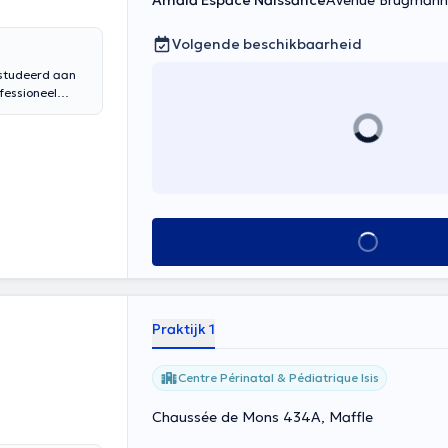
Amala Espace Naissance
Avenue Brugmann 2
Volgende beschikbaarheid
estudeerd aan
fessioneel
te begeleiden.
haar patiënten.
aarzelen om
e meer dan 15
iekenhuis van
cialiseerd in
pleidingen
Delaporte
Alles zien
foetale
ken in deze
eld een uur
Praktijk 1
Centre Périnatal & Pédiatrique Isis
Chaussée de Mons 434A, Maffle