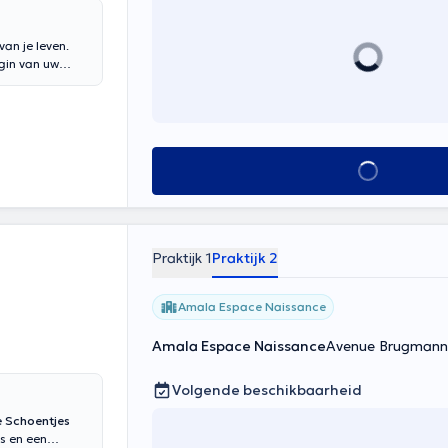
an je leven.
egin van uw
ialismen :
oject),
g van
, fysiologisch
 yoga, methode
Alles zien
 de bevalling
 voor moeder en
Praktijk 1
Praktijk 2
Amala Espace Naissance
Amala Espace Naissance
Avenue Brugmann 2
Volgende beschikbaarheid
e Schoentjes
ss en een