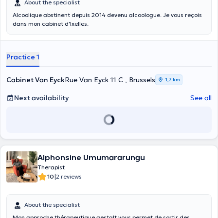
About the specialist
Alcoolique abstinent depuis 2014 devenu alcoologue. Je vous reçois
dans mon cabinet d'Ixelles.
Practice 1
Cabinet Van Eyck
Rue Van Eyck 11 C , Brussels
1,7 km
Next availability
See all
Alphonsine Umumararungu
Therapist
|
10
2 reviews
About the specialist
Mon approche thérapeutique gestalt vous permet de sortir des