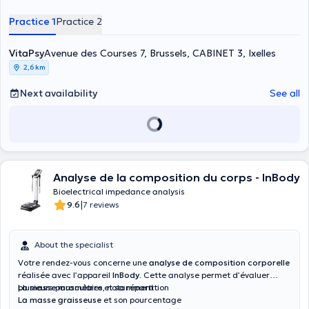
Practice 1
Practice 2
VitaPsy
Avenue des Courses 7, Brussels, CABINET 3, Ixelles
2,6 km
Next availability
See all
Analyse de la composition du corps - InBody
Bioelectrical impedance analysis
|
9.6
7 reviews
About the specialist
Votre rendez-vous concerne une
analyse de composition corporelle
réalisée avec l’appareil
InBody
. Cette analyse permet d’évaluer
plusieurs paramètres, notamment :
La masse musculaire
et sa répartition
La masse graisseuse
et son pourcentage