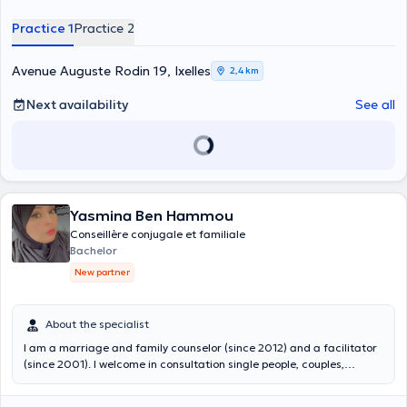
Practice 1
Practice 2
Avenue Auguste Rodin 19, Ixelles
2,4 km
Next availability
See all
Yasmina Ben Hammou
Conseillère conjugale et familiale
Bachelor
New partner
About the specialist
I am a marriage and family counselor (since 2012) and a facilitator
(since 2001). I welcome in consultation single people, couples,
teenagers and children. I accompany people in their requests in the
here and now with kindness and empathy.