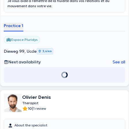
Je vous aide à remettre de la fluidité dans vos relations et du
mouvement dans votre vie.
Practice 1
Espace Pluridys
Dieweg 99, Uccle
3,4 km
Next availability
See all
Olivier Denis
Therapist
|
10
1 review
About the specialist