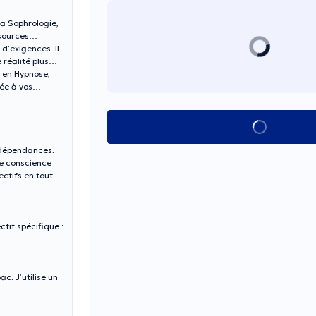
a Sophrologie,
ssources
d’exigences. Il
réalité plus
t en Hypnose,
ée à vos
See all
s dépendances.
re conscience
ectifs en toute
tif spécifique :
c. J’utilise un