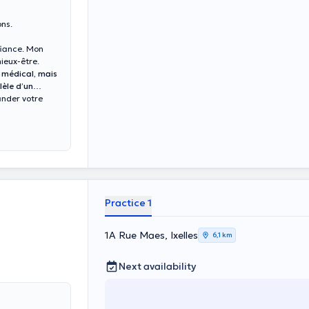
ons.
fiance. Mon
ieux-être.
i médical, mais
èle d’un
ander votre
Practice 1
1A Rue Maes, Ixelles
6,1 km
Next availability