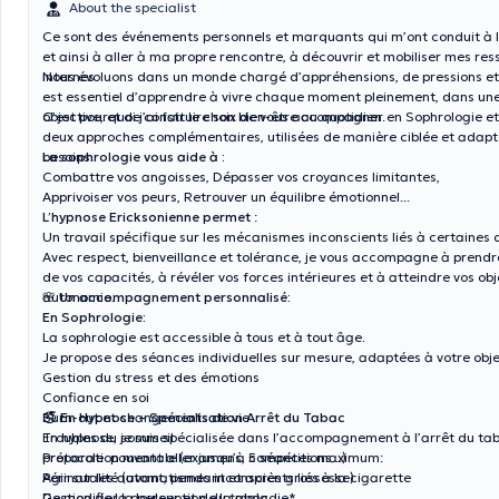
About the specialist
Ce sont des événements personnels et marquants qui m’ont conduit à l
et ainsi à aller à ma propre rencontre, à découvrir et mobiliser mes re
internes.
Nous évoluons dans un monde chargé d’appréhensions, de pressions et 
est essentiel d’apprendre à vivre chaque moment pleinement, dans une 
objective, et de construire son bien-être au quotidien.
C’est pourquoi j’ai fait le choix de vous accompagner en Sophrologie e
deux approches complémentaires, utilisées de manière ciblée et adapt
besoins.
La sophrologie vous aide à :
Combattre vos angoisses, Dépasser vos croyances limitantes,
Apprivoiser vos peurs, Retrouver un équilibre émotionnel...
L’hypnose Ericksonienne permet
:
Un travail spécifique sur les mécanismes inconscients liés à certaine
Avec respect, bienveillance et tolérance, je vous accompagne à prend
de vos capacités, à révéler vos forces intérieures et à atteindre vos obj
autonomie.
🌸 Un accompagnement personnalisé:
En Sophrologie:
La sophrologie est accessible à tous et à tout âge.
Je propose des séances individuelles sur mesure, adaptées à votre objec
Gestion du stress et des émotions
Confiance en soi
Burn-out et changements de vie
🚭 En Hypnose – Spécialisation Arrêt du Tabac
Troubles du sommeil
En hypnose, je suis spécialisée dans l’accompagnement à l’arrêt du taba
Préparation mentale (examens, compétitions...)
protocole pouvant aller jusqu’à 5 séances maximum:
Périnatalité (avant, pendant et après grossesse)
Agir sur les automatismes inconscients liés à la cigarette
Gestion de la douleur et de la maladie*
De modifier la perception du tabac