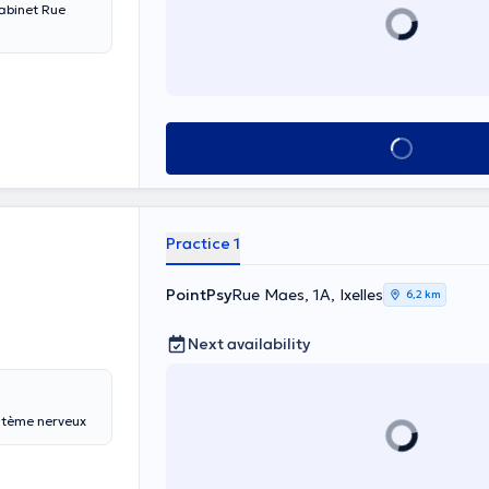
abinet Rue
See all
Practice 1
PointPsy
Rue Maes, 1A, Ixelles
6,2 km
Next availability
stème nerveux