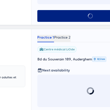
See all
Practice 1
Practice 2
Centre médical LiOde
Bd du Souverain 189, Auderghem
8,5 km
Next availability
 adultes et