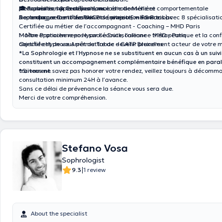
Acouphènes, hyperacousie, maladie de Ménière
De travailler sur la dépendance émotionnelle et comportementale
🎓 Formation & Certifications
Accompagnement des seniors (retraite, mémoire…)
De renforcer la motivation et la projection sans tabac
Sophrologue Certifiée RNCP de niveau 5 – IFS Paris avec 8 spécialisati
Certifiée au métier de l’accompagnant - Coaching – MHD Paris
Maître Praticienne en Hypnose Ericksonienne – MHD - Paris
✨ Mon approche repose sur l’écoute, l’alliance thérapeutique et la con
Certifiée Hypnose Arrêt du Tabac – CATP Bruxelles
objectif est de vous permettre de devenir pleinement acteur de votre m
*La Sophrologie et l’Hypnose ne se substituent en aucun cas à un suiv
constituent un accompagnement complémentaire bénéfique en parall
traitement.
*Si vous ne savez pas honorer votre rendez, veillez toujours à décomm
consultation minimum 24H à l’avance.
Sans ce délai de prévenance la séance vous sera due
.
Merci de votre compréhension
.
Stefano Vosa
Sophrologist
|
9.3
1 review
About the specialist