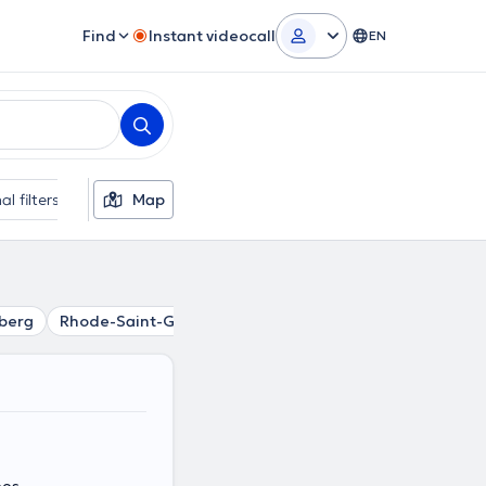
Find
Instant videocall
EN
al filters
Map
berg
Rhode-Saint-Genèse
Huizingen
Vlezenbeek
Dw