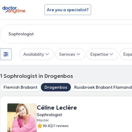
doctoranytime
Are you a specialist?
Availability
Services
Expertise
Expe
1
Sophrologist in Drogenbos
Flemish Brabant
Drogenbos
Ruisbroek Brabant Flamand
Céline Leclère
Sophrologist
Master
|
10.0
21 reviews