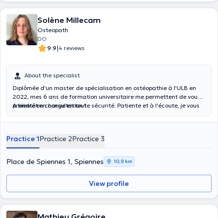
Solène Millecam
Osteopath
DO
|
9.9
4 reviews
About the specialist
Diplômée d'un master de spécialisation en ostéopathie à l'ULB en
2022, mes 6 ans de formation universitaire me permettent de vous
prendre en charge en toute sécurité. Patiente et à l'écoute, je vous
A bientôt en consultation !
aide dans la compréhension et le traitement de vos douleurs
musculosquelettiques et nerveuses périphériques. Je suis joignable
par SMS/appel/mail pour toute question ou prise de RDV.
Practice 1
Practice 2
Practice 3
Place de Spiennes 1, Spiennes
10,9 km
View profile
Mathieu Grégoire