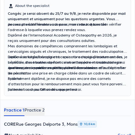
About the specialist
Congés: je serai absent du 25/7 au 9/8, je reste disponible par mail
uniquement et uniquement pour les questions urgentes. Vous
pouvez prendre rendez vous pour mon retour. A bientôt.
Je consulte à différentes adresses, merci de toujours bien vérifier
l’adresse à laquelle vous prenez rendez vous.
Diplômé de l’International Academy of Osteopathy en 2026, je
reçois uniquement pour des consultations adultes.
Mes domaines de compétences comprennent les lombalgies et
cervicalgies aiguës et chroniques, le traitement des radiculopahies (
lombo-sciatalgie/cruralgie et cervico-brachialgie) traitement des
Diplômé en kinésithérapie et acupuncture depuis plusieurs années, je
céphalée, des troubles de l’articulation temporo-mandibulaire ainsi
bénéficie d’une bonne expérience en orthopédie et traumatologie
que les autres problèmes de l’appareil locomoteur.
sportive, je mixe mes compétences lors des séances afin d’optimiser
Je donne une importance particulière à l’anamnèse et au bilan afin
les résultats.
de permettre une prise en charge ciblée dans un cadre de sécurité
optimal.
Fraîchement diplômé, je ne dispose pas encore des carnets
d’attestation pour le remboursement mais peut vous faire parvenir
l’attestation a posteriori dès que je l’aurai.
paiement cash ou QR code uniquement.
Practice 1
Practice 2
CORE
Rue Georges Delporte 3, Mons
10,6 km