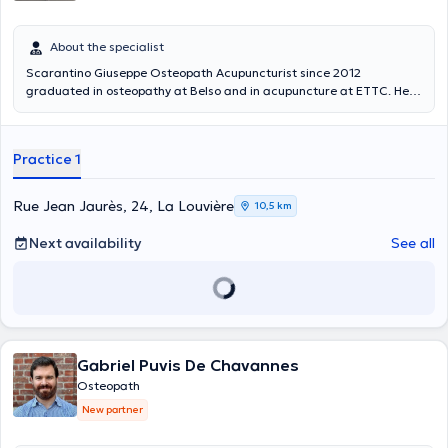
About the specialist
Scarantino Giuseppe Osteopath Acupuncturist since 2012
graduated in osteopathy at Belso and in acupuncture at ETTC. He
performs his consultations in French or Italian. Specialist in
osteopathy, acupuncture, foot reflexology, he receives you in his
office Rue Jean Jaurès, 24 in La Louvière
Practice 1
Rue Jean Jaurès, 24, La Louvière
10,5 km
Next availability
See all
Gabriel Puvis De Chavannes
Osteopath
New partner