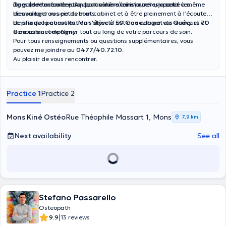
long de ma carrière. Ainsi, dans un avenir proche, je serai à même
âges (de l'enfance jusqu'aux séniors) ainsi que les sportif·ves.
J’accorde une attention particulière à instaurer un cadre
de soulager vos petits bouts.
bienveillant au sein de mon cabinet et à être pleinement à l’écoute
de chaque patient·es. Mon objectif est de soulager vos douleurs et
Le prix de la consultation s'élève à 50 € au cabinet de Quévy et 70
de vous accompagner tout au long de votre parcours de soin.
€ au cabinet de Nimy.
Pour tous renseignements ou questions supplémentaires, vous
pouvez me joindre au
0477/40.72.10
.
Au plaisir de vous rencontrer.
Practice 1
Practice 2
Mons Kiné Ostéo
Rue Théophile Massart 1, Mons
7,9 km
Next availability
See all
Stefano Passarello
Osteopath
|
9.9
13 reviews