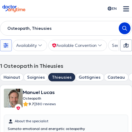
doctoranytime
EN
Osteopath, Thieusies
Availability
Available Convention
Services
1
Osteopath in Thieusies
Hainaut
Soignies
Thieusies
Gottignies
Casteau
Manuel Lucas
Osteopath
|
9.7
380 reviews
About the specialist
Somato-emotional and energetic osteopathy