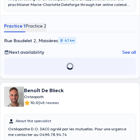
practitioner Marie-Charlotte Deleforge through her online calendar.
Osteopath D.O., she receives you at her private practice located in
Maisière (rue Raudelet 2e. She provides care to children (pediatric
consultation), adults, athletes, but also pregnant women (during
Practice 1
Practice 2
pregnancy, perinatal and post-partum consultation).
Rue Baudelet 2, Maisières
6,7 km
Next availability
See all
Benoît De Blieck
Osteopath
|
10.0
48 reviews
About the specialist
Ostéopathe D.O. (IAO) agréé par les mutuelles. Pour une urgence
me contacter au 0496.78.94.74