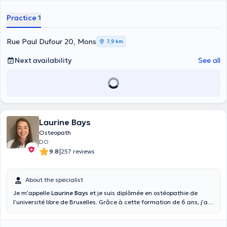
and pediatric treatment as well as in the visceral field. He adopts a
holistic vision of osteopathy, emphasizing the globality and unity of
Practice 1
the body. Working in his private practice and as a consultant at the
C.H.U. Ambroise Paré, in the maternity, gynecology and pediatrics
departments, he will do his utmost to respond to your problems in an
Rue Paul Dufour 20, Mons
7,9 km
optimal manner.
Next availability
See all
Laurine Bays
Osteopath
DO
|
9.8
257 reviews
About the specialist
Je m’appelle
Laurine Bays
et je suis diplômée en ostéopathie de
l’université libre de Bruxelles. Grâce à cette formation de 6 ans, j’ai
acquis les connaissances et la pratique nécessaires à la prise en
charge sécurisée de mes patients. Je suis persuadée qu’une prise en