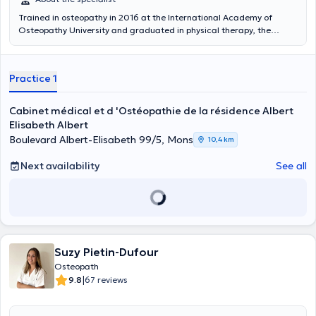
Trained in osteopathy in 2016 at the International Academy of
Osteopathy University and graduated in physical therapy, the
practitioner
Stéphane Deregnaucourt
practices at the medical
center of Montigny Le Tilleul near the CHU André Vesale, he also
provides consultations in Mons and in France. The dysfunctions are
Practice 1
treated by non forced way.
Cabinet médical et d 'Ostéopathie de la résidence Albert
Elisabeth Albert
Boulevard Albert-Elisabeth 99/5, Mons
10,4 km
Next availability
See all
Suzy Pietin-Dufour
Osteopath
|
9.8
67 reviews