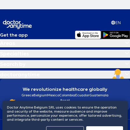
EN
Get the app
Areas
Specialties
Search by
doctoranytime
We revolutionize healthcare globally
Greece
Belgium
Mexico
Colombia
Ecuador
Guatemala
Brazil
Doctor Anytime Belgium SRL uses cookies to ensure the operation
and security of the website, measure audience and improve
performance, personalize your experience, offer tailored advertising,
and integrate third-party content or services.
Terms and conditions
Cookies
Privacy policy