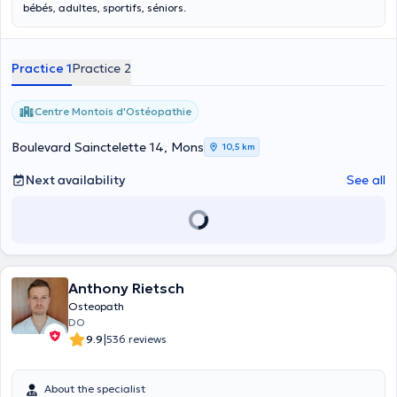
bébés, adultes, sportifs, séniors.
Practice 1
Practice 2
Centre Μontois d'Ostéopathie
Boulevard Sainctelette 14, Mons
10,5 km
Next availability
See all
Anthony Rietsch
Osteopath
DO
|
9.9
536 reviews
About the specialist