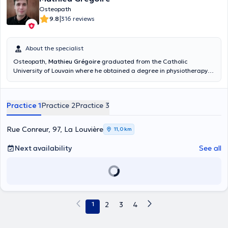
Osteopath
|
9.8
316 reviews
About the specialist
Osteopath,
Mathieu Grégoire
graduated from the Catholic
University of Louvain where he obtained a degree in physiotherapy
and rehabilitation in 1998 and a degree in sports physiotherapy in
1999. He graduated in 2009, specializing in pediatric and perinatal
osteopathy. He treats and helps his patients to prevent migraines,
Practice 1
Practice 2
Practice 3
neck pain, jaw problems, lumbago and problems occurring during
sports activities. You can also consult him for an emergency, for a
back problem or for a jaw problem. He treats children, pregnant
Rue Conreur, 97, La Louvière
11,0 km
women and infants. He is punctual and receives his patients in his
private practice located in La Louvière and in Péronnes-Les-Binches
Next availability
See all
(Rue J Wauters, 191) at the Centre thérapeutique "les Oranges", two
clean and calm environments. His patients particularly appreciate
him for his seriousness, his punctuality and the quality of the care
they provide. Before meeting him, please consider making an
appointment with him.
1
2
3
4