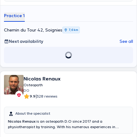
Practice 1
Chemin du Tour 42, Soignies
7,6 km
Next availability
See all
Nicolas Renaux
Osteopath
DO
|
9.9
328 reviews
About the specialist
Nicolas Renaux
is an osteopath D.O since 2017 and a
physiotherapist by training. With his numerous experiences in
centers and offices, he has specialized in musculoskeletal, perinatal