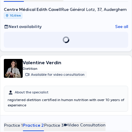
detection, prevention and treatment of chronic degenerative
diseases related to diet and nutrition (obesity, overweight,
Centre Médical Edith Cavell
Rue Général Lotz, 37, Auderghem
cholesterol, diabetes, hypertension, cardiovascular diseases, some
10,6 km
cancers, allergies, intolerances, gastrointestinal diseases) and
physical activity. Educational intervention in the clinical nutritionist
Next availability
See all
follow-up of eating disorders, obesity and addictions, psychosocial
stress-emotions and risky eating behavior, depression and nutrition,
grief situations in migration and adaptation (expatriates, mobility);
alternative and supportive nutrition, interdisciplinary work.
Workshops on education and orientation in nutrition and food with
groups of overweight patients, workshops on health education and
food during the life cycle (children, adolescents, adults, menopause,
Valentine Verdin
older adults, chronic diseases; food culture and migration; stress,
Dietitian
food and expatriates; food dependencies; lifestyle, stress and food
Available for video consultation
in globalization; eating disorders; emotions and food; family life and
food; consumer education
About the specialist
registered dietitian certified in human nutrition with over 10 years of
experience
Video Consultation
Practice 1
Practice 2
Practice 3