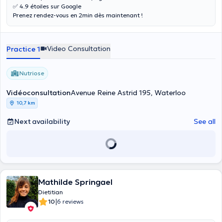
✅ 4.9 étoiles sur Google
Prenez rendez-vous en 2min dès maintenant !
Video Consultation
Practice 1
Nutriose
Vidéoconsultation
Avenue Reine Astrid 195, Waterloo
10,7 km
Next availability
See all
Mathilde Springael
Dietitian
|
10
6 reviews