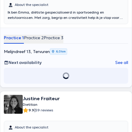
About the specialist
Ik ben Emma, diëtiste gespecialiseerd in sportvoeding en
eetstoornissen. Met zorg, begrip en creativiteit help ik je stap voor
stap je doelen bereiken. Ik vertaal wetenschap naar praktische tips
en samen stellen we een plan op. Met een positieve mindset bouwen
we vertrouwen op, zodat jij fysiek en mentaal sterker wordt.
Practice 1
Practice 2
Practice 3
Melijndreef 13, Tervuren
6,0 km
Next availability
See all
Justine Fraiteur
Dietitian
|
9.9
59 reviews
About the specialist