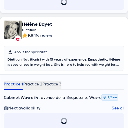
the accompaniment and adjust if necessary
Hélène Bayet
Dietitian
|
9.8
116 reviews
About the specialist
Dietitian Nutritionist with 15 years of experience. Empathetic, Hélène
is specialized in weight loss. She is here to help you with weight loss,
weight gain, diabetic diets, athletes, seniors as well as children and
adolescents. She always tries to adapt to your needs so that you
feel good about your schedule and reach your goal!
Practice 1
Practice 2
Practice 3
Cabinet Wavre
34, avenue de la Briqueterie, Wavre
9,2 km
Next availability
See all