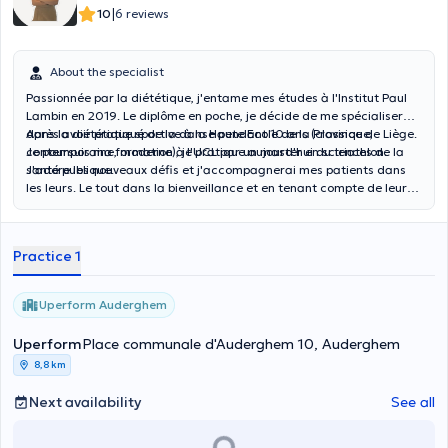
|
10
6 reviews
About the specialist
Passionnée par la diététique, j'entame mes études à l'Institut Paul
Lambin en 2019. Le diplôme en poche, je décide de me spécialiser
dans la diététique sportive à la Haute Ecole de la Province de Liège.
Après avoir pratiqué de la danse pendant 10 ans (classique,
Je poursuis ma formation à l'UCL par un master en sciences de la
contemporaine, moderne), je pratique aujourd'hui du triathlon.
santé publique.
J'adore les nouveaux défis et j'accompagnerai mes patients dans
les leurs. Le tout dans la bienveillance et en tenant compte de leurs
habitudes et de leurs attentes.
Practice 1
Uperform Auderghem
Uperform
Place communale d'Auderghem 10, Auderghem
8,8 km
Next availability
See all