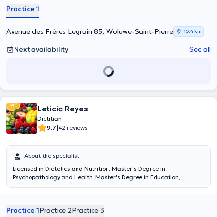
focus of my professional development, and I am committed to
Practice 1
ongoing education to further strengthen my expertise in the
hormonal and metabolic aspects of women's health.
Avenue des Frères Legrain 85, Woluwe-Saint-Pierre
10,4 km
Next availability
See all
Leticia Reyes
Dietitian
|
9.7
42 reviews
About the specialist
Licensed in Dietetics and Nutrition, Master's Degree in
Psychopathology and Health, Master's Degree in Education,
Doctorate in Nutrition in progress.
Leticia Reyes
offers clinical
dietetic nutritionist intervention: evaluation of nutritional status,
clinical nutritionist history (anthropometry, dietary assessments,
Practice 1
Practice 2
Practice 3
body composition, immune response, laboratory parameters)