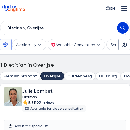
doctoranytime
EN
Dietitian, Overijse
Availability
Available Convention
Services
1
Dietitian in Overijse
Flemish Brabant
Overijse
Huldenberg
Duisburg
Ho
Julie Lombet
Dietitian
|
9.9
105 reviews
Available for video consultation
About the specialist