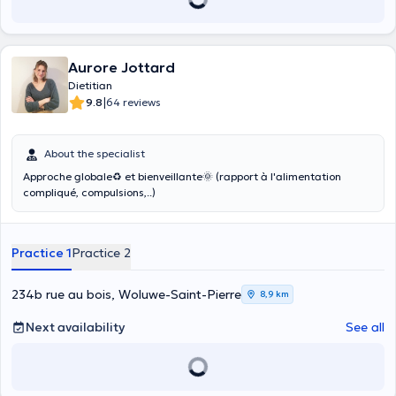
Aurore Jottard
Dietitian
|
9.8
64 reviews
About the specialist
Approche globale♻ et bienveillante🌞 (rapport à l'alimentation
compliqué, compulsions,..)
Practice 1
Practice 2
234b rue au bois, Woluwe-Saint-Pierre
8,9 km
Next availability
See all