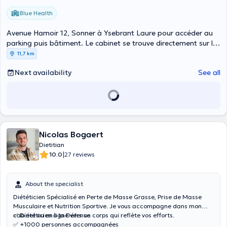
Blue Health
Avenue Hamoir 12, Sonner à Ysebrant Laure pour accéder au
parking puis bâtiment. Le cabinet se trouve directement sur la
gauche au fond du couloir à droite., Uccle
11,7 km
Next availability
See all
Nicolas Bogaert
Dietitian
|
10.0
27 reviews
About the specialist
Diététicien Spécialisé en Perte de Masse Grasse, Prise de Masse
Musculaire et Nutrition Sportive. Je vous accompagne dans mon
cabinet ou en ligne vers un corps qui reflète vos efforts.
✅ Diététicien à la Défense
✅ +1000 personnes accompagnées