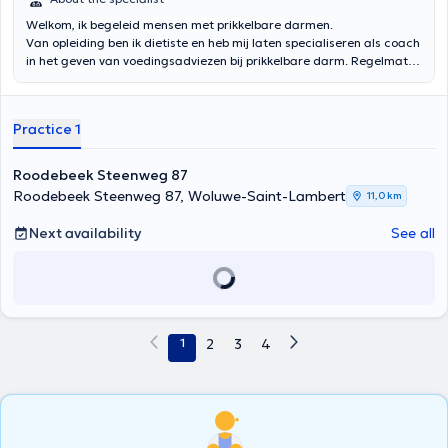
Welkom, ik begeleid mensen met prikkelbare darmen.
Van opleiding ben ik dietiste en heb mij laten specialiseren als coach
in het geven van voedingsadviezen bij prikkelbare darm. Regelmatig
volg ik nog webinars in het geven van voedingsadviezen bij PDS
Practice 1
Roodebeek Steenweg 87
Roodebeek Steenweg 87, Woluwe-Saint-Lambert
11,0 km
Next availability
See all
1
2
3
4