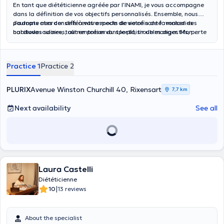
En tant que diététicienne agréée par l’INAMI, je vous accompagne
dans la définition de vos objectifs personnalisés. Ensemble, nous
pourrons aborder différents aspects de votre santé : maladies
J’adapte mes conseils à votre mode de vie afin de favoriser des
cardiovasculaires, alimentation du sportif, troubles digestifs, perte
habitudes saines, tout en préservant le plaisir de manger. Mon
de poids, pathologies rénales, diabète ou encore rééquilibrage
approche se veut bienveillante, empathique et centrée sur l’écoute.
alimentaire.
Practice 1
Practice 2
PLURIX
Avenue Winston Churchill 40, Rixensart
7,7 km
Next availability
See all
Laura Castelli
Diététicienne
|
10
13 reviews
About the specialist