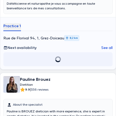
Diététicienne et naturopathe je vous accompagne en toute
bienveillance lors de mes consultations.
Practice 1
Rue de Florival 94, 1, Grez-Doiceau
8,2 km
Next availability
See all
Pauline Brouez
Dietitian
|
9.9
336 reviews
About the specialist
Pauline is BROUEZ dietician with more experience, she is expert in
sports dietetics. It is located in the center Key To perfom located in