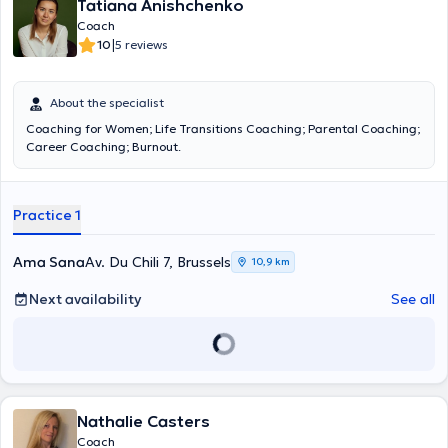
Tatiana Anishchenko
Coach
|
10
5 reviews
About the specialist
Coaching for Women; Life Transitions Coaching; Parental Coaching;
Career Coaching; Burnout.
Practice 1
Ama Sana
Av. Du Chili 7, Brussels
10,9 km
Next availability
See all
Nathalie Casters
Coach