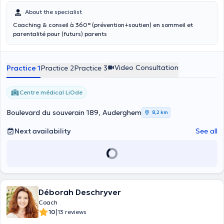
About the specialist
Coaching & conseil à 360° (prévention+soutien) en sommeil et
parentalité pour (futurs) parents
Video Consultation
Practice 1
Practice 2
Practice 3
Centre médical LiOde
Boulevard du souverain 189, Auderghem
8,2 km
Next availability
See all
Déborah Deschryver
Coach
|
10
13 reviews