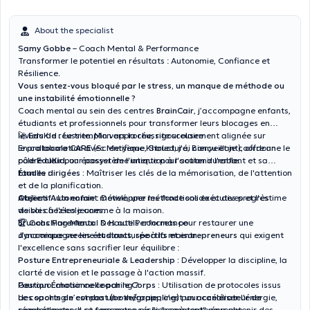
About the specialist
Samy Gobbe
– Coach Mental & Performance
Transformer le potentiel en résultats : Autonomie, Confiance et
Résilience.
Vous sentez-vous bloqué par le stress, un manque de méthode ou
une instabilité émotionnelle ?
Coach mental au sein des centres
BrainCair
, j’accompagne enfants,
étudiants et professionnels pour transformer leurs blocages en
leviers de réussite. Mon approche, rigoureusement alignée sur
🚀 EduKid : Le tremplin vers la réussite scolaire
le
En collaboration avec Meryeme Khaled, j’ai conçu et je coordonne le
protocole CARE
(Scientifique, Structuré, Bienveillant), offre un
cadre clair pour passer de l'intention à l'action durable.
pôle
EduKid
, un écosystème unique pour soutenir l'enfant et sa
famille :
Études dirigées :
Maîtriser les clés de la mémorisation, de l'attention
et de la planification.
Ateliers Autonomie :
Objectif :
Un enfant motivé, une méthode solide et des progrès
Développer les fonctions exécutives et l'estime
de soi chez les jeunes.
visibles à l'école comme à la maison.
Brunchs Parentaux :
🏆 Coaching Mental & Haute Performance
Des outils concrets pour restaurer une
dynamique sereine et structurée à la maison.
J’accompagne les
étudiants, sportifs et entrepreneurs
qui exigent
l'excellence sans sacrifier leur équilibre :
Posture Entrepreneuriale & Leadership :
Développer la discipline, la
clarté de vision et le passage à l'action massif.
Gestion Émotionnelle par le Corps :
Pourquoi choisir ce coaching ?
Utilisation de protocoles issus
des
Le coaching n’est pas une thérapie ; c’est un
sports de combat (boxe/grappling)
pour canaliser l'énergie,
accélérateur de
réguler le stress et forger une résilience à toute épreuve.
compétences
. Il se concentre sur le "comment" pour obtenir des