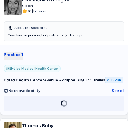
Coach
|
10
1 review
About the specialist
Coaching in personal or professional development
Practice 1
Hälsa Medical Health Center
Hälsa Health Center
Avenue Adolphe Buyl 173, Ixelles
10,2 km
Next availability
See all
Thomas Bohy