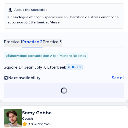
About the specialist
Kinésiologue et coach spécialisée en libération de stress émotionnel
et burnout à Etterbeek et Meise
Practice 1
Practice 2
Practice 3
Individual consultation A (p) Prendre Racines
Square Dr Jean Joly 7, Etterbeek
8,5 km
Next availability
See all
Samy Gobbe
Coach
|
9.9
4 reviews