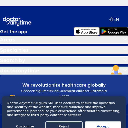
EN
Get the app
Areas
Specialties
Search by
doctoranytime
We revolutionize healthcare globally
Greece
Belgium
Mexico
Colombia
Ecuador
Guatemala
Brazil
Doctor Anytime Belgium SRL uses cookies to ensure the operation
and security of the website, measure audience and improve
performance, personalize your experience, offer tailored advertising,
and integrate third-party content or services.
Terms and conditions
Cookies
Privacy policy
Customize
Reject
Accept
© 2026 doctoranytime