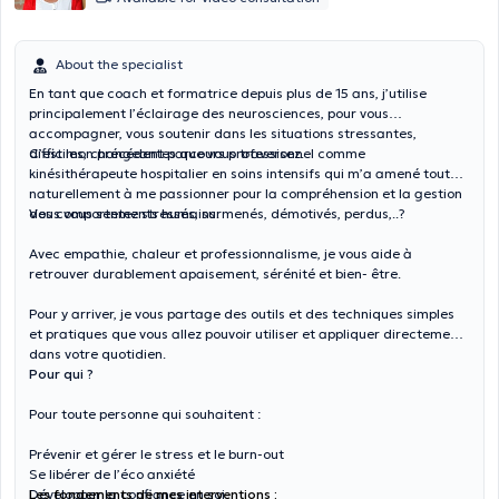
About the specialist
En tant que coach et formatrice depuis plus de 15 ans, j’utilise
principalement l’éclairage des neurosciences, pour vous
accompagner, vous soutenir dans les situations stressantes,
difficiles, changeantes que vous traversez.
C’est mon précédent parcours professionnel comme
kinésithérapeute hospitalier en soins intensifs qui m’a amené tout
naturellement à me passionner pour la compréhension et la gestion
des comportements humains.
Vous vous sentez stressés, surmenés, démotivés, perdus,..?
Avec empathie, chaleur et professionnalisme, je vous aide à
retrouver durablement apaisement, sérénité et bien- être.
Pour y arriver, je vous partage des outils et des techniques simples
et pratiques que vous allez pouvoir utiliser et appliquer directement
dans votre quotidien.
Pour qui ?
Pour toute personne qui souhaitent :
Prévenir et gérer le stress et le burn-out
Se libérer de l’éco anxiété
Développer la confiance en soi
Les fondements de mes interventions :