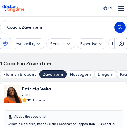
doctoranytime
EN
Coach, Zaventem
Availability
Services
Expertise
Experie
1
Coach in Zaventem
Flemish Brabant
Zaventem
Nossegem
Diegem
Kr
Patricia Veka
Coach
|
10
1 review
About the specialist
Crises de colères, manque de coopération, opposition… Quand le