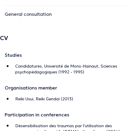
Toutes les spécialités sont certifiées par des formations
reconnues et la signature d'un document de déontologie
General consultation
ad hoc.
CV
Studies
Candidatures, Université de Mons-Hainaut, Sciences
psychopédagogiques (1992 - 1995)
The description was edited by the doctoranytime team, based on verified
Organisations member
information.
Reiki Usui, Reiki Gendaï (2013)
Participation in conferences
Désensibilisation des traumas par l'utilisation des