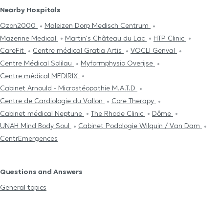
Nearby Hospitals
Ozon2000
Maleizen Dorp Medisch Centrum
Mazerine Medical
Martin's Château du Lac
HTP Clinic
CareFit
Centre médical Gratia Artis
VOCLI Genval
Centre Médical Solilau
Myformphysio Overijse
Centre médical MEDIRIX
Cabinet Arnould - Microstéopathie M.A.T.D
Centre de Cardiologie du Vallon
Core Therapy
Cabinet médical Neptune
The Rhode Clinic
Dôme
UNAH Mind Body Soul
Cabinet Podologie Wilquin / Van Dam
CentrEmergences
Questions and Answers
General topics