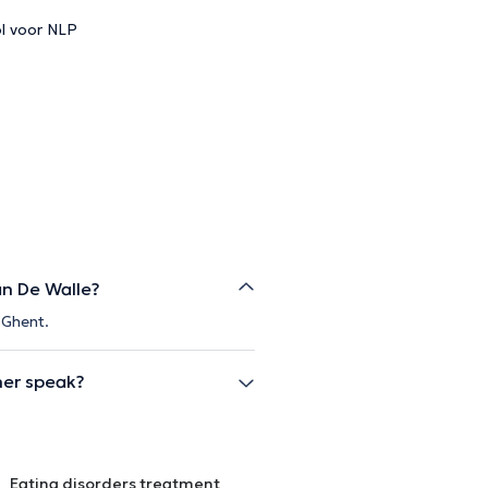
l voor NLP
an De Walle?
 Ghent.
ner speak?
Eating disorders treatment