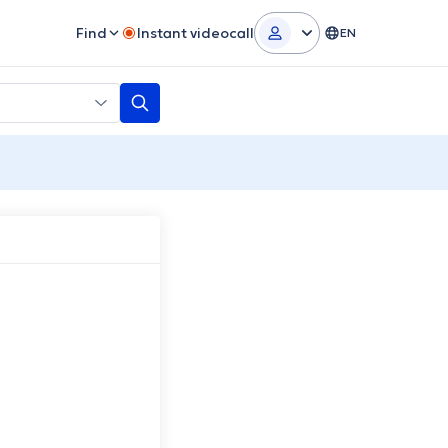
Find
Instant videocall
EN