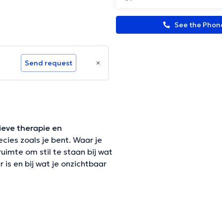
See the Pho
Send request
ieve therapie en
ecies zoals je bent. Waar je
uimte om stil te staan bij wat
 is en bij wat je onzichtbaar
groei die schuilgaan achter de