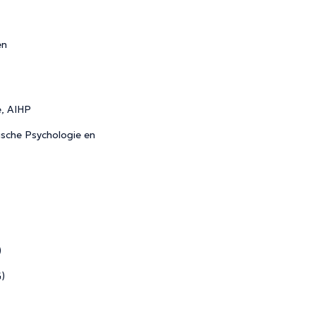
en
e, AIHP
ische Psychologie en
)
)