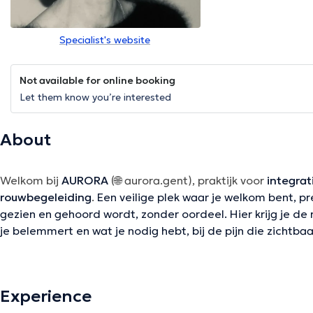
Specialist's website
Not available for online booking
Let them know you’re interested
About
Welkom bij
AURORA
(🌐 aurora.gent), praktijk voor
integrat
rouwbegeleiding
.
Een veilige plek waar je welkom bent, pr
gezien en gehoord wordt, zonder oordeel. Hier krijg je de r
je belemmert en wat je nodig hebt, bij de pijn die zichtbaar
meedraagt.
Experience
Samen zoeken we naar
jouw silver lining
: het licht en de 