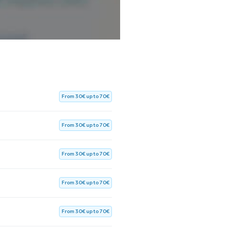
, bied ik
jongvolwassenen tot
.
stand van station
Gent-Sint-
From 30€ up to 70€
From 30€ up to 70€
jk een afspraak maken via de
From 30€ up to 70€
From 30€ up to 70€
ormation.
From 30€ up to 70€