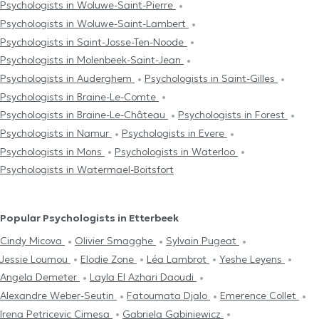
Psychologists in Woluwe-Saint-Pierre
Psychologists in Woluwe-Saint-Lambert
Psychologists in Saint-Josse-Ten-Noode
Psychologists in Molenbeek-Saint-Jean
Psychologists in Auderghem
Psychologists in Saint-Gilles
Psychologists in Braine-Le-Comte
Psychologists in Braine-Le-Château
Psychologists in Forest
Psychologists in Namur
Psychologists in Evere
Psychologists in Mons
Psychologists in Waterloo
Psychologists in Watermael-Boitsfort
Popular Psychologists in Etterbeek
Cindy Micova
Olivier Smagghe
Sylvain Pugeat
Jessie Loumou
Elodie Zone
Léa Lambrot
Yeshe Leyens
Angela Demeter
Layla El Azhari Daoudi
Alexandre Weber-Seutin
Fatoumata Djalo
Emerence Collet
Irena Petricevic Cimesa
Gabriela Gabiniewicz