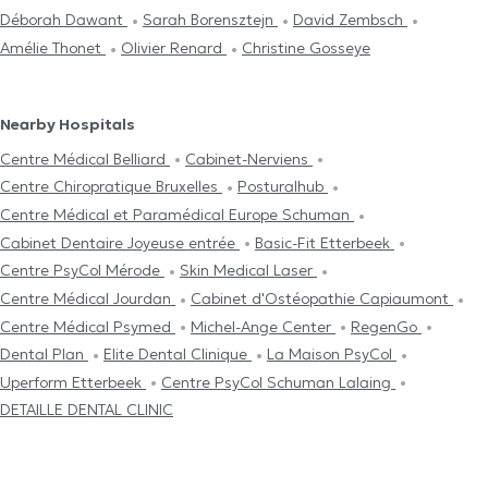
Déborah Dawant
Sarah Borensztejn
David Zembsch
Amélie Thonet
Olivier Renard
Christine Gosseye
Nearby Hospitals
Centre Médical Belliard
Cabinet-Nerviens
Centre Chiropratique Bruxelles
Posturalhub
Centre Médical et Paramédical Europe Schuman
Cabinet Dentaire Joyeuse entrée
Basic-Fit Etterbeek
Centre PsyCol Mérode
Skin Medical Laser
Centre Médical Jourdan
Cabinet d'Ostéopathie Capiaumont
Centre Médical Psymed
Michel-Ange Center
RegenGo
Dental Plan
Elite Dental Clinique
La Maison PsyCol
Uperform Etterbeek
Centre PsyCol Schuman Lalaing
DETAILLE DENTAL CLINIC