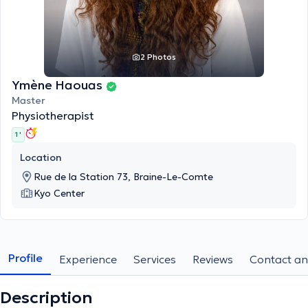
2 Photos
Ymène Haouas
Master
Physiotherapist
1 '
Location
Rue de la Station 73, Braine-Le-Comte
Kyo Center
Profile
Experience
Services
Reviews
Contact an
Description