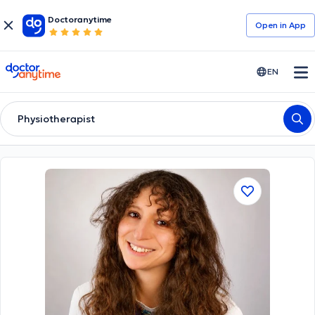
Doctoranytime
Open in Αpp
doctoranytime
EN
Physiotherapist