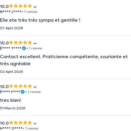
10.0
N**** L****
• 1 review
Elle ete très très sympa et gentille !
07 April 2026
10.0
É**** T****
• 1 review
Contact excellent. Praticienne compétente, souriante et
très agréable
02 April 2026
10.0
É**** I****
• 1 review
tres bien!
31 March 2026
10.0
H**** O****
• 1 review