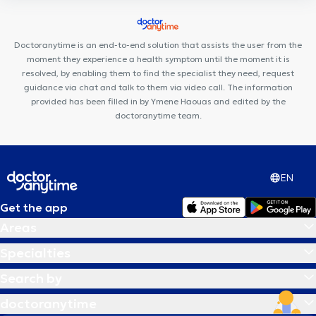
l'Autre Médecine
Cabinet Bourlard - Lion
Nova Dental
Centre Médico-Sportif de la Dodaine
KineVie
Centre de Santé
Doctoranytime is an end-to-end solution that assists the user from the
Holistique
moment they experience a health symptom until the moment it is
resolved, by enabling them to find the specialist they need, request
guidance via chat and talk to them via video call. The information
provided has been filled in by Ymene Haouas and edited by the
doctoranytime team.
EN
Get the app
Areas
Specialties
Search by
doctoranytime