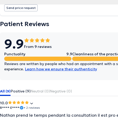
Send price request
Patient Reviews
9.9
From 9 reviews
Punctuality
9.9
Cleanliness of the practi
Reviews are written by people who had an appointment with a sp
experience.
Learn how we ensure their authenticity
All (9)
Positive (9)
Neutral (0)
Negative (0)
10.0
R**** E****
• 2 reviews
Nathan prend le temps pendant la consultation il est pr