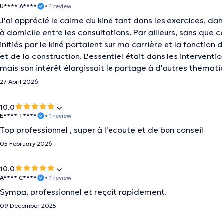
U**** A****
• 1 review
J'ai apprécié le calme du kiné tant dans les exercices, da
à domicile entre les consultations. Par ailleurs, sans que
initiés par le kiné portaient sur ma carrière et la fonct
et de la construction. L'essentiel était dans les interventi
mais son intérêt élargissait le partage à d'autres thémat
27 April 2026
10.0
E**** T****
• 1 review
Top professionnel , super à l'écoute et de bon conseil
05 February 2026
10.0
A**** C****
• 1 review
Sympa, professionnel et reçoit rapidement.
09 December 2025