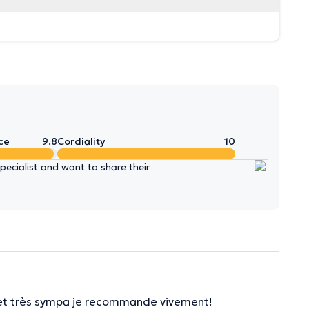
ce
9.8
Cordiality
10
ecialist and want to share their
o et très sympa je recommande vivement!