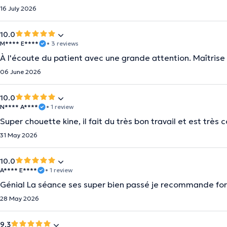
16 July 2026
10.0
M**** E****
• 3 reviews
À l'écoute du patient avec une grande attention. Maîtrise 
06 June 2026
10.0
N**** A****
• 1 review
Super chouette kine, il fait du très bon travail et est très 
31 May 2026
10.0
A**** E****
• 1 review
Génial La séance ses super bien passé je recommande fo
28 May 2026
9.3