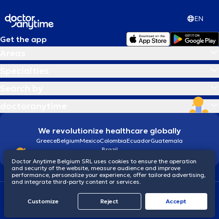
EN
Get the app
Areas
Specialties
Search by
doctoranytime
We revolutionize healthcare globally
Greece
Belgium
Mexico
Colombia
Ecuador
Guatemala
Brazil
Doctor Anytime Belgium SRL uses cookies to ensure the operation
and security of the website, measure audience and improve
performance, personalize your experience, offer tailored advertising,
and integrate third-party content or services.
Terms and conditions
Cookies
Privacy policy
Customize
Reject
Accept
© 2026 doctoranytime