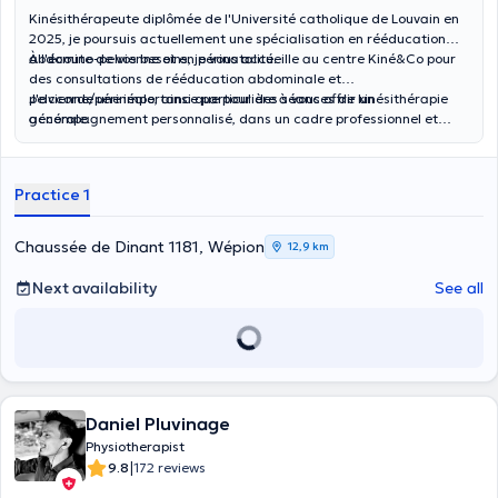
Kinésithérapeute diplômée de l'Université catholique de Louvain en
2025, je poursuis actuellement une spécialisation en rééducation
abdomino-pelvienne et en périnatalité.
À l'écoute de vos besoins, je vous accueille au centre Kiné&Co pour
des consultations de rééducation abdominale et
pelvienne/périnéale, ainsi que pour des séances de kinésithérapie
J'accorde une importance particulière à vous offrir un
générale.
accompagnement personnalisé, dans un cadre professionnel et
bienveillant.
Practice 1
Chaussée de Dinant 1181, Wépion
12,9 km
Next availability
See all
Daniel Pluvinage
Physiotherapist
|
9.8
172 reviews