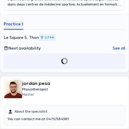
dans deux centres de médecine sportive. Actuellement en formation
d'ostéopathie. Reçoit au cabinet situé dans le basic fit de Namur St
Servais ainsi qu'à domicile dans la région de Namur-Malonne. le
basic fit est accessible pour les séances de kiné même pour les
Practice 1
personnes n'ayant pas d'abonnement
Le Square 5, Thon
2,7 km
Next availability
See all
jordan pesa
Physiotherapist
Master
About the specialist
You can contact me at 0475/564381