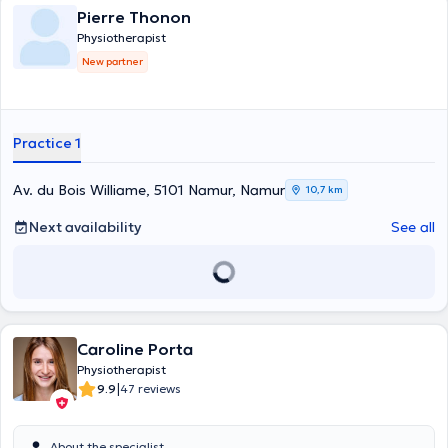
Pierre Thonon
Physiotherapist
New partner
Practice 1
Av. du Bois Williame, 5101 Namur, Namur
10,7 km
Next availability
See all
Caroline Porta
Physiotherapist
|
9.9
47 reviews
About the specialist