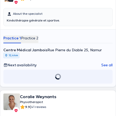
About the specialist
Kinésithérapie générale et sportive.
Practice 1
Practice 2
Centre Médical Jambois
Rue Pierre du Diable 25, Namur
12,4 km
Next availability
See all
Coralie Weynants
Physiotherapist
|
9.9
41 reviews