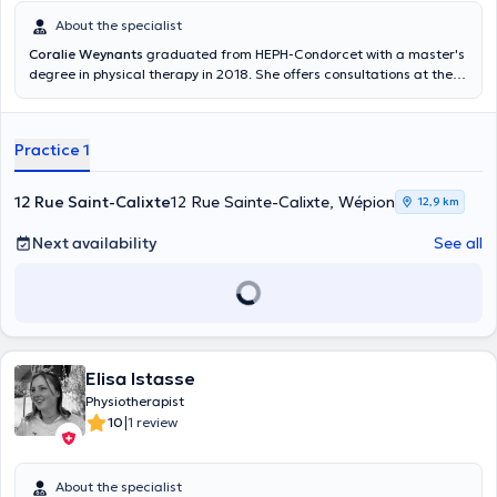
About the specialist
Coralie Weynants
graduated from HEPH-Condorcet with a master's
degree in physical therapy in 2018. She offers consultations at the
physical therapy practice on Rue Saint Calixte in Jambes. She also
practices sports kinesiology in her office and by following a
basketball team.
Practice 1
12 Rue Saint-Calixte
12 Rue Sainte-Calixte, Wépion
12,9 km
Next availability
See all
Elisa Istasse
Physiotherapist
|
10
1 review
About the specialist