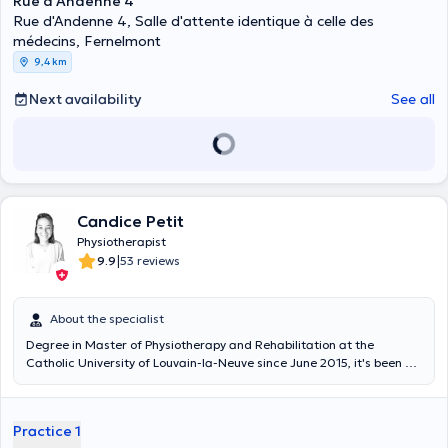
Rue d'Andenne 4
Rue d'Andenne 4, Salle d'attente identique à celle des
médecins, Fernelmont
9,4 km
Next availability
See all
Candice Petit
Physiotherapist
|
9.9
53 reviews
About the specialist
Degree in Master of Physiotherapy and Rehabilitation at the
Catholic University of Louvain-la-Neuve since June 2015, it's been 3
years that I continue to train me to give you the best care. I welcome
you in a newly renovated office and accessed easily and you devote
the necessary time to your needs. I also travel home. Conventionnée
Practice 1
I offers the most attractive rates. Content translated by google