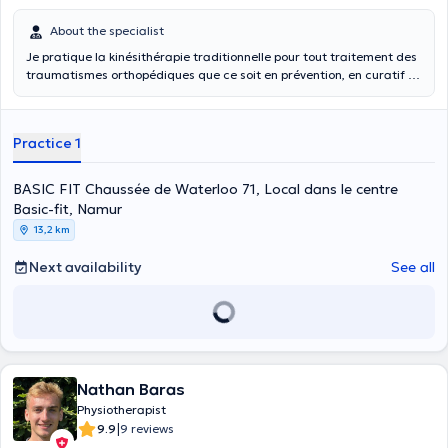
About the specialist
Je pratique la kinésithérapie traditionnelle pour tout traitement des
traumatismes orthopédiques que ce soit en prévention, en curatif ou
en rééducation/revalidation. Je suis aussi spécialiste en thérapie
manuelle ostéopathique qui me permet de traiter les blocages
biomécaniques (lumbago, torticolis et autres dysfonctions
Practice 1
articulaires). Enfin, je forme les travailleurs à mieux gérer leur corps
au travail grâce à l'ergonomie et plus précisément à l'ergomotricité
pour les travailleurs physiques. J'ai acquis actuellement une
BASIC FIT Chaussée de Waterloo 71, Local dans le centre
expérience de plus de 4000 heures de cours.
Basic-fit, Namur
13,2 km
Next availability
See all
Nathan Baras
Physiotherapist
|
9.9
9 reviews