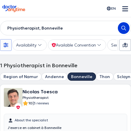
doctoranytime
EN
Physiotherapist, Bonneville
Availability
Available Convention
Services
1
Physiotherapist in Bonneville
Region of Namur
Andenne
Bonneville
Thon
Sclayn
Nicolas Toesca
Physiotherapist
|
10
3 reviews
About the specialist
J'exerce en cabinet à Bonneville