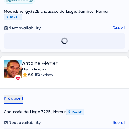
MedicEnergy
322B chaussée de Liège, Jambes, Namur
10,2 km
Next availability
See all
Antoine Février
Physiotherapist
|
9.9
152 reviews
Practice 1
Chaussée de Liège 322B, Namur
10,2 km
Next availability
See all