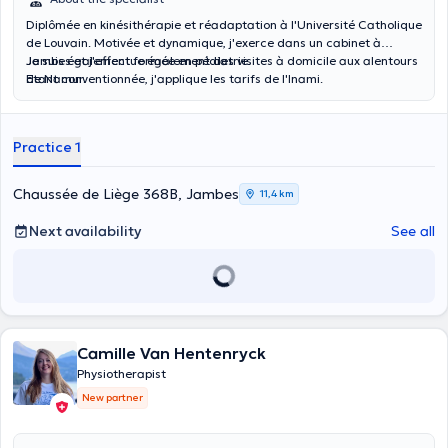
Diplômée en kinésithérapie et réadaptation à l'Université Catholique
de Louvain. Motivée et dynamique, j'exerce dans un cabinet à
Jambes et j'effectue également des visites à domicile aux alentours
Je suis également formée en pédiatrie.
de Namur.
Etant conventionnée, j'applique les tarifs de l'Inami.
Practice 1
Chaussée de Liège 368B, Jambes
11,4 km
Next availability
See all
Camille Van Hentenryck
Physiotherapist
New partner