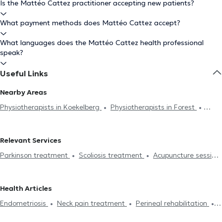
Is the Mattéo Cattez practitioner accepting new patients?
What payment methods does Mattéo Cattez accept?
What languages does the Mattéo Cattez health professional
speak?
Useful Links
Nearby Areas
Physiotherapists in Koekelberg
Physiotherapists in Forest
Physiotherapists in Watermael-Boitsfort
Physiotherapists in
Uccle
Physiotherapists in Chaumont-Gistoux
Physiotherapists
Relevant Services
in Saint-Gilles
Physiotherapists in Dilbeek
Physiotherapists in
Parkinson treatment
Scoliosis treatment
Acupuncture session
Huy
Physiotherapists in Molenbeek-Saint-Jean
Hijama
Burnout treatment
Lymphatic drainage
Physiotherapists in Charleroi
Physiotherapists in Etterbeek
Lumbalgy treatment
Neck pain treatment
Foot reflexology
Physiotherapists in Rhode-Saint-Genèse
Physiotherapists in
Health Articles
Perineal rehabilitation
Respiratory rehabilitation
Abdominal
Drogenbos
Physiotherapists in Berchem-Sainte-Agathe
Endometriosis
Neck pain treatment
Perineal rehabilitation
rehabilitation
Post-op
Hernias treatment
Scars treatment
Physiotherapists in Brussels
Physiotherapists in Ixelles
Scoliosis treatment
Crochetage
Back problem
Home visit
Rehabilitation
Physiotherapists in Woluwe-Saint-Pierre
Physiotherapists in