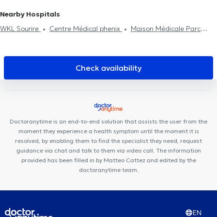
Sports injury treatment
Braine-L'Alleud
Physiotherapists in Assesse
Physiotherapists in
Nearby Hospitals
Halle Brabant Flamand
WKL Sourire
Centre Médical phenix
Maison Médicale Parc
Astrid
Centre Médical Aurore
BPM Center
Centre Médical
Médi-Santé Anderlecht
Centre pluridisciplinaire médecine
générale, fonctionnelle et autisme
KS Medical Center &
Check availability
Dentisterie Anderlecht
KAM Dentaire Veeweyde
Centre de
santé de la Vaillance
Centre Dentaire Vaillance
ISI Clinic
MediSina Anderlecht
Centre Medical Med Elie
Medinsport
WestDent Medical Center
Centre Médical Prince de Liège
Doctoranytime is an end-to-end solution that assists the user from the
Centre Paramédical BMD
Cabinet Dentaire Ouistity Forest
moment they experience a health symptom until the moment it is
Centre Kinex
resolved, by enabling them to find the specialist they need, request
guidance via chat and talk to them via video call. The information
provided has been filled in by Matteo Cattez and edited by the
doctoranytime team.
EN