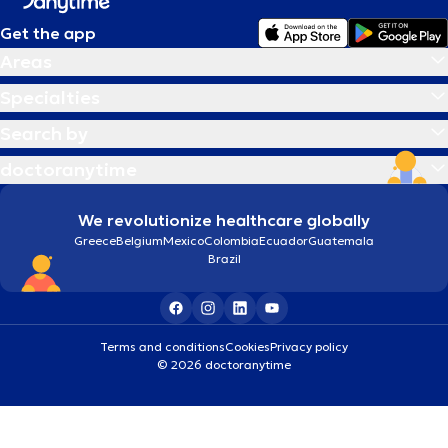
Get the app
Areas
Specialties
Search by
doctoranytime
We revolutionize healthcare globally
Greece
Belgium
Mexico
Colombia
Ecuador
Guatemala
Brazil
Terms and conditions
Cookies
Privacy policy
© 2026 doctoranytime