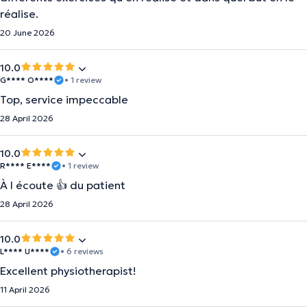
réalise.
20 June 2026
10.0
G**** O****
• 1 review
Top, service impeccable
28 April 2026
10.0
R**** E****
• 1 review
À l écoute 👍 du patient
28 April 2026
10.0
L**** U****
• 6 reviews
Excellent physiotherapist!
11 April 2026