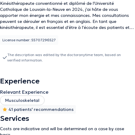
Kinésithérapeute conventionné et diplômé de l'Université
Catholique de Louvain-la-Neuve en 2024, j'ai hâte de vous
apporter mon énergie et mes connaissances. Mes consultations
peuvent se dérouler en français et en anglais. En tant que
kinésithérapeute, il est essentiel d'être à l'écoute des patients et
de comprendre les aspects parfois cachés derrière les pathologies.
De plus, il est crucial de disposer d'une master boite à outils
License number: 55707296527
permettant de s'adapter à chaque situation et à chaque étape de
la pathologie. C'est pourquoi je m'engage à continuer à me former
The description was edited by the doctoranytime team, based on
afin de rester à jour avec les bonnes pratiques et à proposer des
verified information.
traitements de qualités et adaptés à chacun.
Experience
Relevant Experience
Musculoskeletal
41 patients' recommendations
Services
Costs are indicative and will be determined on a case by case
basis