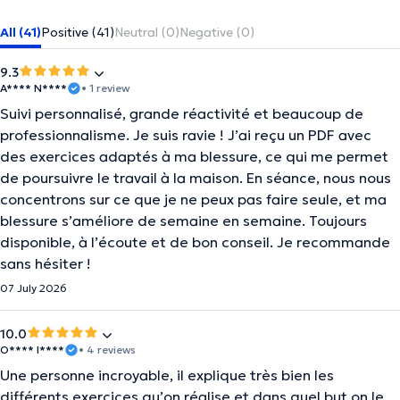
All (41)
Positive (41)
Neutral (0)
Negative (0)
9.3
A**** N****
• 1 review
Suivi personnalisé, grande réactivité et beaucoup de
professionnalisme. Je suis ravie ! J’ai reçu un PDF avec
des exercices adaptés à ma blessure, ce qui me permet
de poursuivre le travail à la maison. En séance, nous nous
concentrons sur ce que je ne peux pas faire seule, et ma
blessure s’améliore de semaine en semaine. Toujours
disponible, à l’écoute et de bon conseil. Je recommande
sans hésiter !
07 July 2026
10.0
O**** I****
• 4 reviews
Une personne incroyable, il explique très bien les
différents exercices qu’on réalise et dans quel but on le