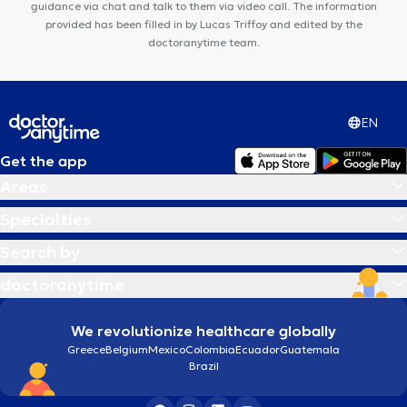
guidance via chat and talk to them via video call. The information
provided has been filled in by Lucas Triffoy and edited by the
doctoranytime team.
EN
Get the app
Areas
Specialties
Search by
doctoranytime
We revolutionize healthcare globally
Greece
Belgium
Mexico
Colombia
Ecuador
Guatemala
Brazil