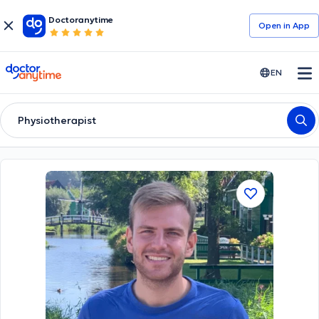
Doctoranytime
Open in Αpp
doctoranytime
EN
Physiotherapist