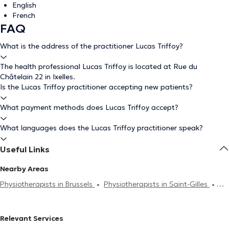
English
French
FAQ
What is the address of the practitioner Lucas Triffoy?
The health professional Lucas Triffoy is located at Rue du
Châtelain 22 in Ixelles.
Is the Lucas Triffoy practitioner accepting new patients?
What payment methods does Lucas Triffoy accept?
What languages does the Lucas Triffoy practitioner speak?
Useful Links
Nearby Areas
Physiotherapists in Brussels
Physiotherapists in Saint-Gilles
Physiotherapists in Uccle
Physiotherapists in Forest
Physiotherapists in Rhode-Saint-Genèse
Physiotherapists in
Relevant Services
Charleroi
Physiotherapists in Etterbeek
Physiotherapists in