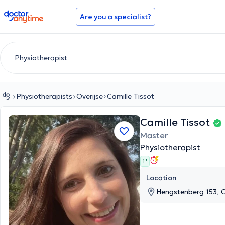
doctoranytime
Are you a specialist?
Physiotherapists
Overijse
Camille Tissot
Camille Tissot
Master
Physiotherapist
1 '
Location
Hengstenberg 153, O