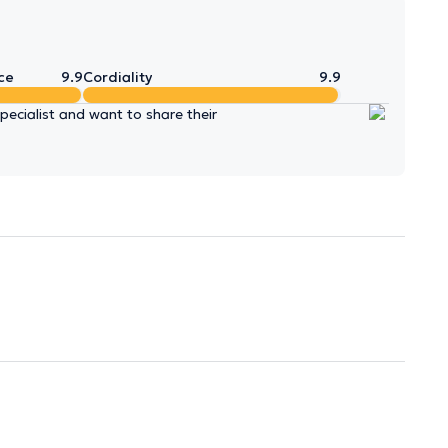
ce
9.9
Cordiality
9.9
ecialist and want to share their