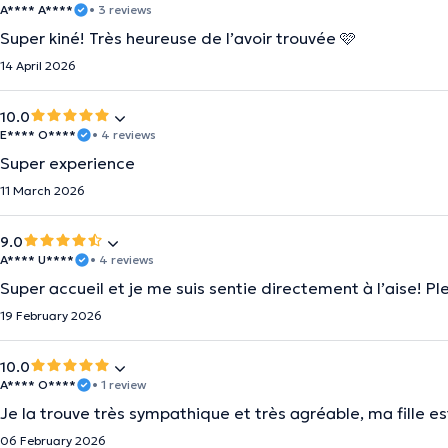
A**** A****
• 3 reviews
Super kiné! Très heureuse de l’avoir trouvée 🩷
14 April 2026
10.0
E**** O****
• 4 reviews
Super experience
11 March 2026
9.0
A**** U****
• 4 reviews
Super accueil et je me suis sentie directement à l’aise! P
19 February 2026
10.0
A**** O****
• 1 review
Je la trouve très sympathique et très agréable, ma fille es
06 February 2026