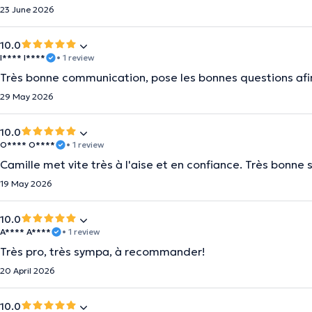
23 June 2026
10.0
I**** I****
• 1 review
Très bonne communication, pose les bonnes questions afin
29 May 2026
10.0
O**** O****
• 1 review
Camille met vite très à l'aise et en confiance. Très bonne 
19 May 2026
10.0
A**** A****
• 1 review
Très pro, très sympa, à recommander!
20 April 2026
10.0