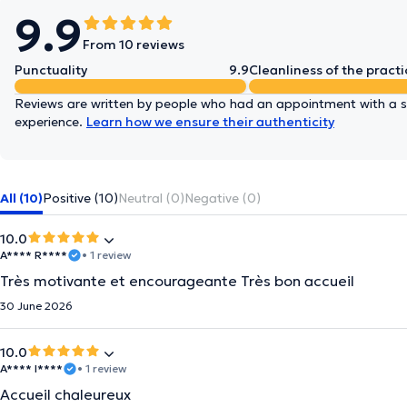
9.9
From 10 reviews
Punctuality
9.9
Cleanliness of the practi
Reviews are written by people who had an appointment with a sp
experience.
Learn how we ensure their authenticity
All (10)
Positive (10)
Neutral (0)
Negative (0)
10.0
A**** R****
• 1 review
Très motivante et encourageante Très bon accueil
30 June 2026
10.0
A**** I****
• 1 review
Accueil chaleureux