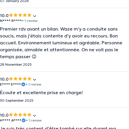
07 January 2026
10.0
N**** R****
• 1 review
Premier rdv avant un bilan. Waze m'y a conduite sans
soucis, mais j'étais contente d'y avoir eu recours. Bon
accueil. Environnement lumineux et agréable. Personne
organisée, aimable et attentionnée. On ne voit pas le
temps passer 😉
28 November 2025
10.0
E**** E****
• 1 review
Écoute et excellente prise en charge!
30 September 2025
10.0
H**** A****
• 1 review
Je suis très content d’être tombé sur elle durant ma