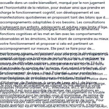
accueille dans un cadre bienveillant, marqué par le non jugement
et l’horizontalité de la relation, pour évaluer ainsi que prendre en
charge le fonctionnement cognitif, son développement et ses
manifestations quotidiennes en proposant tant des bilans que des
accompagnements adaptables à vos besoins. Les consultations
s’adressent aux enfants, adolescents et adultes sans limite d’âge.
Une évaluation neuropsychologique investigue les différentes
fonctions cognitives et les met en lien avec les comportements
observables et les émotions, le but étant de comprendre au mieux
votre fonctionnement et proposer si cela est pertinent un
accompagnement sur mesure. Elle peut se faire pour de
nombreuses raisons, notamment pour observer le développement
Des accompagnements peuvent vous être proposés s’inspirant de
cognitif, réaliser une batterie de maturité scolaire, investiguer les
différentes approches et construits sur base de vos objectifs. Le
causes de difficultés scolaires, creuser une suspicion de TDA/H,
choix parmi les méthodes et outils pertinents est fait avec votre
d’un trouble du spectre de l’autisme, d’un retard intellectuel, d’un
collaboration pour adapter au mieux l’intervention à vos besoins
fonctionnement de type « Haut Potentiel », pour sonder les
et votre réalité. Je m’inscris dans une démarche d’actualisation de
manifestations de maladies neuro-évolutives (maladies
mes compétences et travaille selon l’Evidence Based Pratice dans
d’Alzheimer, de Parkinson, à corps de Lewy, etc.), de lésions
un souci de personnalisation et d’efficacité de la prise en charge.
Je vous reçois en présentiel en cabinet ou me déplace à votre
acquises (trauma crânien, AVC, infectieuse, etc.), en raison de
domicile, il est aussi possible de réaliser des consultations en
l’apparition de nouvelles difficultés, d’un changement ou trouble
visioconférence pour les rendez-vous d’anamnèse, de remise de
du comportement, etc. Un bilan s’étale sur plusieurs séances, le
conclusions ou éventuellement certaines séances de suivis. Pour
nombre variant selon vos questionnements et le rythme de
toute question ou organiser une première rencontre, n’hésitez pas
réalisation des tests. Il commence toujours par un premier rendez-