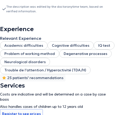
à me contacter par mail à ou téléphone.
vous, l’anamnèse, qui permet de se rencontrer et de récolter
The description was edited by the doctoranytime team, based on
diverses informations pour étayer votre demande et orienter la
verified information.
sélection des tests pour confronter leurs résultats aux
informations qualitatives relevées. Enfin, un dernier rendez-vous de
remise de conclusion est organisé pour vous présenter ce qui
Experience
ressort de l’évaluation et discuter avec vous de ce qui peut être
mis en place selon vos objectifs actuels.
Relevant Experience
Academic difficulties
Cognitive difficulties
IQ test
Problem of working method
Degenerative processes
Neurological disorders
Trouble de l'attention / Hyperactivité (TDA/H)
25 patients' recommendations
Services
Costs are indicative and will be determined on a case by case
basis
Also handles cases of children up to 12 years old
Register to see prices