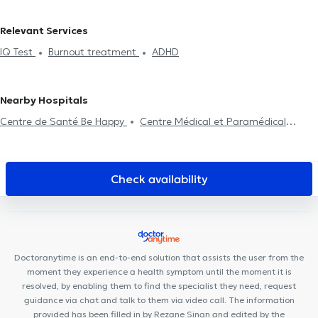
in Assesse
Neuropsychologists in Eghezée
Neuropsychologists
in Gembloux
Relevant Services
IQ Test
Burnout treatment
ADHD
Nearby Hospitals
Centre de Santé Be Happy
Centre Médical et Paramédical
Wépion
Equip'santé
L'Arche de Noé, maison de naissance
Kiné Sport Namur
Centre dentaire Opal
Anima Corpus
Cabinet Dr Chantal Dangoisse
Centre de Santé Biomécanique -
Check availability
Cabinet Gillard
Centre Médical Namur Santé
VOCLIdental
Clinic
MedicEnergy
DR Linsmaux
VOCLIdental TEMPLOUX
Maison de Santé Orion
Institut du poids de Namur
Centre
PsyOs
Centre Movinity
Kiné Spé Gembloux
Des Racines à la
Doctoranytime is an end-to-end solution that assists the user from the
Vie
moment they experience a health symptom until the moment it is
resolved, by enabling them to find the specialist they need, request
guidance via chat and talk to them via video call. The information
provided has been filled in by Rezane Sinan and edited by the