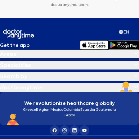
doctoranytime team.
EN
Get the app
Areas
Specialties
Search by
doctoranytime
We revolutionize healthcare globally
Greece
Belgium
Mexico
Colombia
Ecuador
Guatemala
Brazil