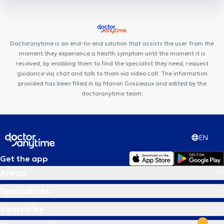
Maison Médicale Homborch Santé
Wellington Care Center
Station Medical Center
Centre Mimosa Waterloo
Clinique
Médico Dentaire Waterloo
Cabinet de podologie Brisset &
Doctoranytime is an end-to-end solution that assists the user from the
Dubosc
moment they experience a health symptom until the moment it is
resolved, by enabling them to find the specialist they need, request
guidance via chat and talk to them via video call. The information
provided has been filled in by Manon Gossieaux and edited by the
doctoranytime team.
EN
Get the app
Areas
Specialties
Search by