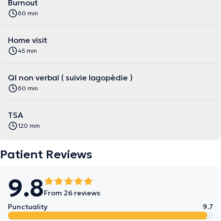
Burnout
60 min
Home visit
45 min
QI non verbal ( suivie lagopèdie )
60 min
TSA
120 min
Patient Reviews
9.8
From 26 reviews
Punctuality
9.7