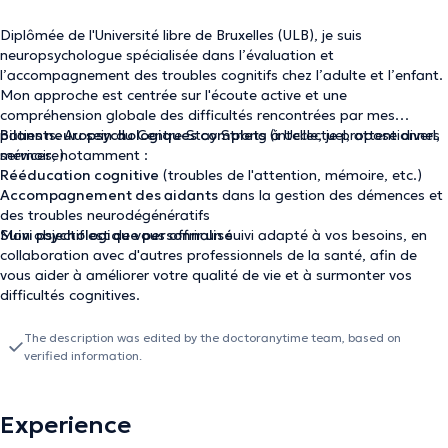
Diplômée de l'Université libre de Bruxelles (ULB), je suis
neuropsychologue spécialisée dans l’évaluation et
l’accompagnement des troubles cognitifs chez l’adulte et l’enfant.
Mon approche est centrée sur l'écoute active et une
compréhension globale des difficultés rencontrées par mes
patients. Au sein du Centre Stay Strong à Uccle, je propose divers
Bilans neuropsychologiques complets
(intellectuel, attentionnel,
services, notamment :
mémoire)
Rééducation cognitive
(troubles de l'attention, mémoire, etc.)
Accompagnement des aidants
dans la gestion des démences et
des troubles neurodégénératifs
Suivi psychologique personnalisé
Mon objectif est de vous offrir un suivi adapté à vos besoins, en
collaboration avec d'autres professionnels de la santé, afin de
vous aider à améliorer votre qualité de vie et à surmonter vos
difficultés cognitives.
The description was edited by the doctoranytime team, based on
verified information.
Experience