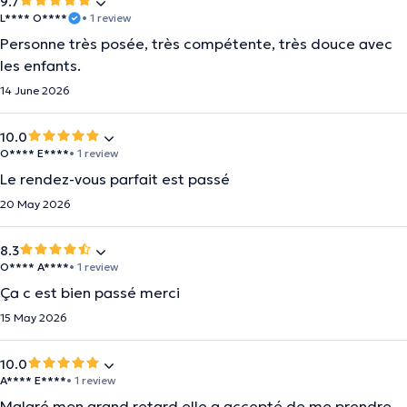
9.7
L**** O****
• 1 review
Personne très posée, très compétente, très douce avec
les enfants.
14 June 2026
10.0
O**** E****
• 1 review
Le rendez-vous parfait est passé
20 May 2026
8.3
O**** A****
• 1 review
Ça c est bien passé merci
15 May 2026
10.0
A**** E****
• 1 review
Malgré mon grand retard elle a accepté de me prendre