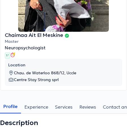
Chaimaa Ait El Meskine
Master
Neuropsychologist
1 '
Location
Chau. de Waterloo 868/12, Uccle
Centre Stay Strong sprl
Profile
Experience
Services
Reviews
Contact an
Description