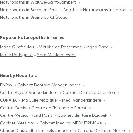
Naturopaths in Woluwe-Saint-Lambert
Naturopaths in Berchem-Sainte-Agathe
Naturopaths in Laeken
Naturopaths in Braine-Le-Château
Popular Naturopaths in Ixelles
Marie Queffeulou
Victoire de Passemar
Ingrid Paye
Marie Rodriguez
Sara Meulemeester
Nearby Hospitals
ElyPsy
Cabinet Dentaire Vanderkindere
Centre PsyCol Vanderkindere
Cabinet Dentaire Chamlou
CURATIA
Ma Bulle Magique
Médi Vanderkindere
Centre Odeis
Centre de l'Hirondelle Forest
Centre Médical Rond Point
Cabinet dentaire Dziubek
Cabinet Messidor
Cabinet Médical MEDIHERINCKX
Clinique Churchill
Brussels medelite
Clinique Dentaire Molière