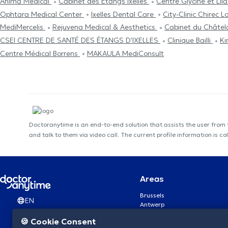
Anima Medical
Cabinet des Etangs Ixelles
Centre Glycine et Lil
Ophtara Medical Center
Ixelles Dental Care
City-Clinic Chirec L
MediMercelis
Rejuvena Medical & Aesthetics
Cabinet du Châtel
CSEI CENTRE DE SANTÉ DES ÉTANGS D'IXELLES
Clinique Bailli
Ki
Centre Médical Borrens
MAKAULA MediConsult
Doctoranytime is an end-to-end solution that assists the user from
and talk to them via video call. The current profile information i
Areas
Brussels
EN
Antwerp
Ghent
🍪 Cookie Consent
Charleroi