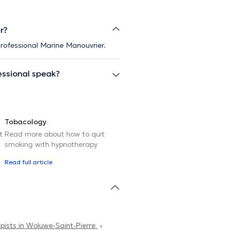
r?
professional Marine Manouvrier.
essional speak?
Tobacology
t
Read more about how to quit
smoking with hypnotherapy
Read full article
pists in Woluwe-Saint-Pierre