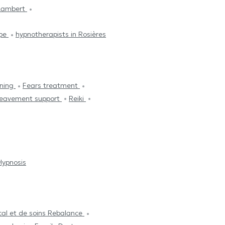
-Lambert
lpe
hypnotherapists in Rosières
ning
Fears treatment
reavement support
Reiki
Hypnosis
al et de soins Rebalance