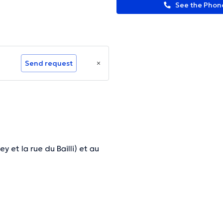
See the Pho
Send request
 et la rue du Bailli) et au
 grandes, reste gravé dans la