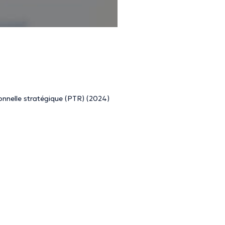
ie.
uxelles,
formatrice d'adultes
au sein de
Reso, l'école de
ionnelle stratégique (PTR) (2024)
Éditions First, 2015 »
e pour aujourd'hui
", Paris
ormation.