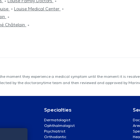
as
Louise Family Doctors
ouise
Louise Medical Center
ain
né Châtelain
 the moment they experience a medical symptom until the moment it is resolved
s collected by the doctoranytime team and then reviewed and approved by Mari
Specialties
Se
Dermatologist
Doc
Ophthalmologist
Are
Psychiatrist
Spe
Orthodontic
Heal