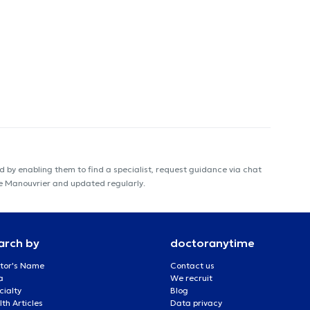
 by enabling them to find a specialist, request guidance via chat
ne Manouvrier and updated regularly.
arch by
doctoranytime
tor's Name
Contact us
a
We recruit
cialty
Blog
th Articles
Data privacy