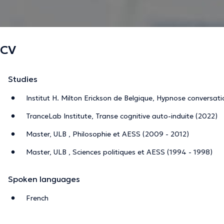
mouvement. Il y a à nouveau de l’espace pour la joie et la v
Métiers:
hypnothérapeute, professeure de philosophie à Br
CV
en co-développement professionnel,
enseignante de méditation et pratiquante depuis 25 ans 
Studies
méditation
, fondée par Fabrice Midal.
Institut H. Milton Erickson de Belgique, Hypnose conversat
TranceLab Institute, Transe cognitive auto-induite (2022)
Publications:
Master, ULB , Philosophie et AESS (2009 - 2012)
« Le bouddhisme en 50 notions clés pour les Nuls
", Paris, 
Master, ULB , Sciences politiques et AESS (1994 - 1998)
« Vivre Méditer Agir - Confucianisme, taoïsme, bouddhism
Spoken languages
Éditions Tallandier, 2019.
French
The description was edited by the doctoranytime team, based on verified inf