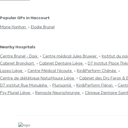
Popular GPs in Haccourt
Marie Honhon
Elodie Brunel
Nearby Hospitals
Centre Brunel - Daix
Centre médical Jules Bruwier
Institut du p
Cabinet Bronckart
Cabinet Dentaire Liège
D7 Institut Place Th
Lazeo Liège
Centre Médical l'écoute
Kin&Perform Chênée
Centre de diététique NaturHouse Liège
Cabinet des Drs Feron & 
D7 institut Rue Monulphe
Plurisanté
Kin&Perform Fléron
Centr
Psy Pluriel Liège
Remacle Neurochirurgie
Clinique Dentaire Sain