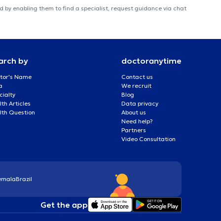
 by enabling them to find a specialist, request guidance via chat
arch by
doctoranytime
tor's Name
Contact us
a
We recruit
cialty
Blog
th Articles
Data privacy
lth Question
About us
Need help?
Partners
Video Consultation
emala
Brazil
Get the app