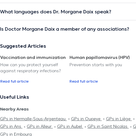
What languages does Dr. Morgane Daix speak?
Is Doctor Morgane Daix a member of any associations?
Suggested Articles
Vaccination and immunization
Human papillomavirus (HPV)
How can you protect yourself
Prevention starts with you
against respiratory infections?
Read full article
Read full article
Useful Links
Nearby Areas
GPs in Hermalle-Sous-Argenteau
GPs in Oupeye
GPs in Liège
GPs in Ans
GPs in Alleur
GPs in Aubel
GPs in Saint Nicolas
G
GPs in Embourg