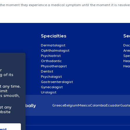
 the moment they experience a medical symptom until the moment it is resolved
Specialties
Se
Dermatologist
Doc
Ophthalmologist
Are
Psychiatrist
Spe
Orthodontic
Heal
Physiotherapist
Hea
r
Dentist
 of its
Psychologist
Gastroenterologist
t any time.
Gynecologist
imit
Urologist
ss smooth,
lthcare globally
Greece
Belgium
Mexico
Colombia
Ecuador
Guat
at any
ebsite
ept