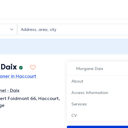
Daix
Morgane Daix
ioner in Haccourt
About
nel - Daix
Access Information
ert Foidmont 66, Haccourt,
Services
ge
CV