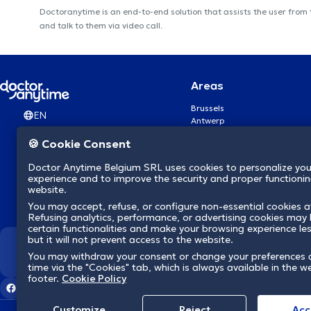
Doctoranytime is an end-to-end solution that assists the user from
and talk to them via video call.
Areas
Brussels
EN
Antwerp
Ghent
🍪 Cookie Consent
Charleroi
Liège
Doctor Anytime Belgium SRL uses cookies to personalize you
Brugge
experience and to improve the security and proper functioning
Namur
website.
Leuven
You may accept, refuse, or configure non-essential cookies a
Mons
Refusing analytics, performance, or advertising cookies may l
Aalst Flandre-Orientale
certain functionalities and make your browsing experience le
but it will not prevent access to the website.
We revolutionize hea
You may withdraw your consent or change your preferences 
time via the "Cookies" tab, which is always available in the w
footer.
Cookie Policy
Customize
Reject
Acc