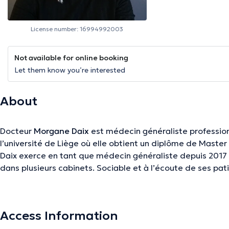
License number: 16994992003
Not available for online booking
Let them know you’re interested
About
Docteur
Morgane Daix
est médecin généraliste professionn
l’université de Liège où elle obtient un diplôme de Maste
Daix exerce en tant que médecin généraliste depuis 2017 e
dans plusieurs cabinets. Sociable et à l’écoute de ses patients, Docteur Morgane Daix
garantit un soin de qualité et dans une ambiance agréable.
enfance, gériatrie et soins palliatifs. Elle propose des consultations générales, des
consultations pour contraception et MST, des consultatio
Access Information
et bien d’autres. Membre de l’association SSMG, le docteur Daix est toujours à l’affût