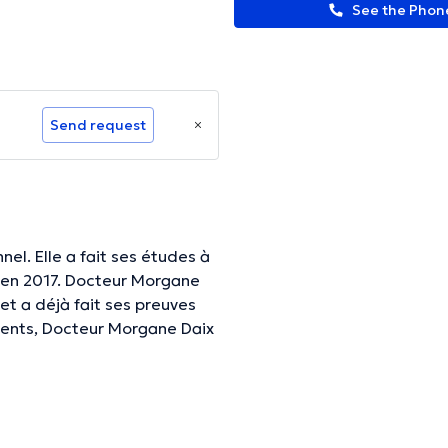
See the Pho
Send request
el. Elle a fait ses études à
r en 2017. Docteur Morgane
t a déjà fait ses preuves
 Elle est spécialisé en Petite
ns pour attestation médicales