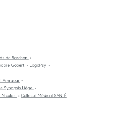
oids de Barchon
éodore Gobert
LogoPsy
El Amraoui
e Synapsis Liège
t-Nicolas
Collectif Médical SANTÉ