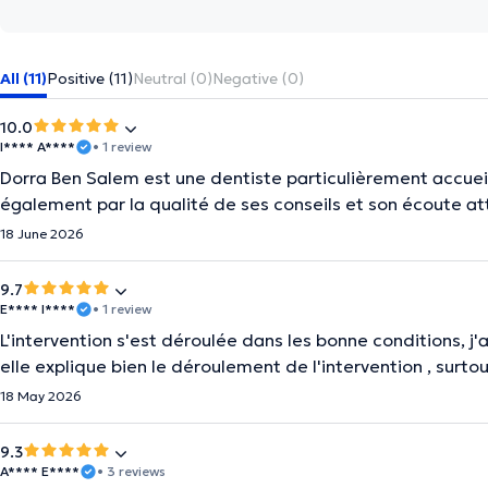
All (11)
Positive (11)
Neutral (0)
Negative (0)
10.0
I**** A****
• 1 review
Dorra Ben Salem est une dentiste particulièrement accueil
également par la qualité de ses conseils et son écoute at
18 June 2026
9.7
E**** I****
• 1 review
L'intervention s'est déroulée dans les bonne conditions, j'
elle explique bien le déroulement de l'intervention , surto
18 May 2026
9.3
A**** E****
• 3 reviews