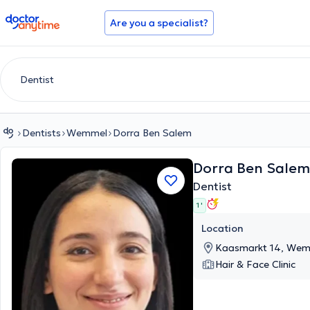
doctoranytime
Are you a specialist?
Dentists
Wemmel
Dorra Ben Salem
Dorra Ben Sale
Dentist
1 '
Location
Kaasmarkt 14, We
Hair & Face Clinic