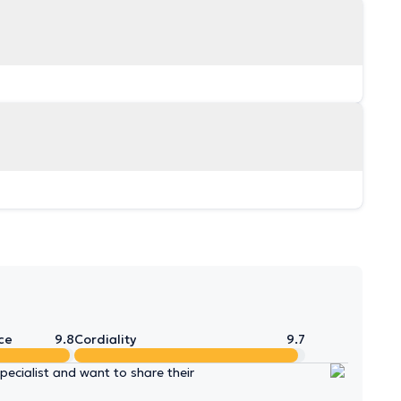
ce
9.8
Cordiality
9.7
ecialist and want to share their