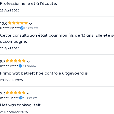
Professionnelle et à l'écoute.
25 April 2026
10.0
O**** N****
• 1 review
Cette consultation était pour mon fils de 13 ans. Elle été
accompagné.
23 April 2026
9.7
H**** L****
• 1 review
Prima wat betreft hoe controle uitgevoerd is
28 March 2026
9.3
A**** R****
• 1 review
Het was topkwaliteit
23 December 2025