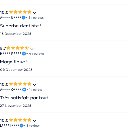
10.0
A**** U****
• 5 reviews
Superbe dentiste !
18 December 2025
8.7
H**** P****
• 4 reviews
Magnifique !
06 December 2025
10.0
A**** O****
• 1 review
Très satisfait par tout.
27 November 2025
10.0
L**** I****
• 1 review