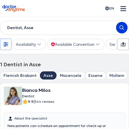
doctoranytime
EN
Dentist, Asse
Availability
Available Convention
Services
1
Dentist in Asse
Flemish Brabant
Asse
Mazenzele
Essene
Mollem
Bianca Milos
Dentist
|
9.9
344 reviews
About the specialist
New patients can schedule an appointment for check-up or