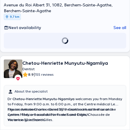
Avenue du Roi Albert 31, 1082, Berchem-Sainte-Agathe,
Berchem-Sainte-Agathe
9,7 km
Next availability
See all
Chetou-Henriette Munyutu-Ngamliya
Dentist
|
8.9
155 reviews
About the specialist
Dr
Chetou-Henriette Munyutu-Ngamliya
welcomes you from Monday
to Friday, from 9:00 a.m. to 6:00 p.m., at the
Centre médical Le
Figuier
The consultations are covered by the national health insurance
, Avenue Charles-Quint 311 in Ganshoren, as well as at the
Centre Médico-Social du Parvis de Saint-Gilles
system. They are available in French and English.
, Chaussée de
Waterloo 52 in Saint-Gilles.
You are in good hands.