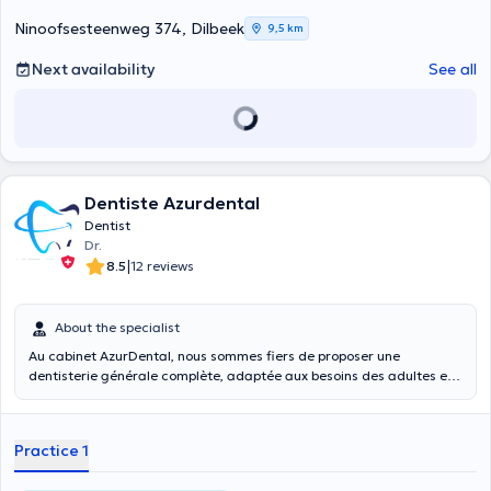
Ninoofsesteenweg 374, Dilbeek
9,5 km
Next availability
See all
Dentiste Azurdental
Dentist
Dr.
|
8.5
12 reviews
About the specialist
Au cabinet AzurDental, nous sommes fiers de proposer une
dentisterie générale complète, adaptée aux besoins des adultes et
des enfants. Notre équipe de dentistes dévoués offre des soins de
haute qualité pour toute la famille, visant à maintenir une excellente
santé bucco-dentaire à chaque étape de la vie.
Practice 1