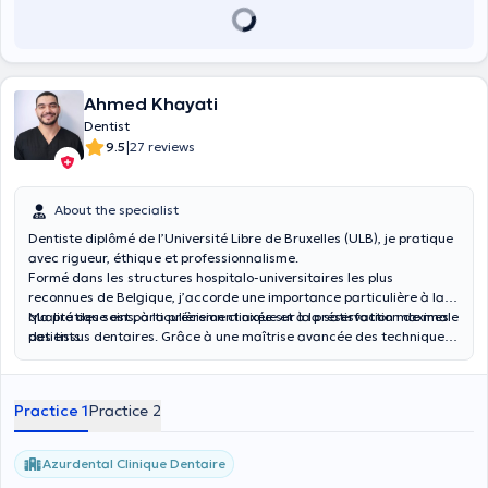
Ahmed Khayati
Dentist
|
9.5
27 reviews
About the specialist
Dentiste diplômé de l’Université Libre de Bruxelles (ULB), je pratique
avec rigueur, éthique et professionnalisme.
Formé dans les structures hospitalo-universitaires les plus
reconnues de Belgique, j’accorde une importance particulière à la
qualité des soins, à la précision clinique et à la satisfaction de mes
Ma pratique est particulièrement axée sur la préservation maximale
patients.
des tissus dentaires. Grâce à une maîtrise avancée des techniques
adhésives et esthétiques, j’offre des restaurations fonctionnelles,
durables et harmonieuses.
Practice 1
Practice 2
Azurdental Clinique Dentaire