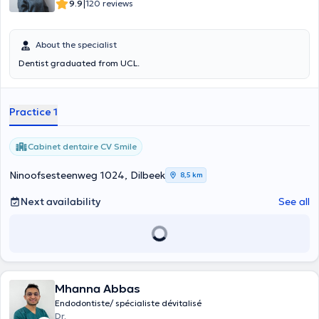
|
9.9
120 reviews
About the specialist
Dentist graduated from UCL.
Practice 1
Cabinet dentaire CV Smile
Ninoofsesteenweg 1024, Dilbeek
8,5 km
Next availability
See all
Mhanna Abbas
Endodontiste/ spécialiste dévitalisé
Dr.