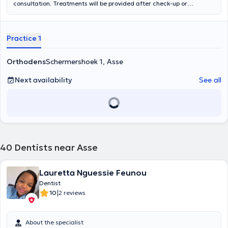
consultation. Treatments will be provided after check-up or
consultation (fillings, extraction, crowns, protheses, braces etc).
Practice 1
Orthodens
Schermershoek 1, Asse
Next availability
See all
40
Dentists near Asse
Lauretta Nguessie Feunou
Dentist
|
10
2 reviews
About the specialist