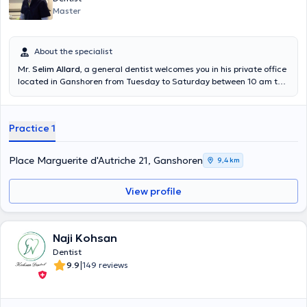
Master
About the specialist
Mr.
Selim Allard
, a general dentist welcomes you in his private office
located in Ganshoren from Tuesday to Saturday between 10 am to
6 pm.
Practice 1
Place Marguerite d'Autriche 21, Ganshoren
9,4 km
View profile
Naji Kohsan
Dentist
|
9.9
149 reviews