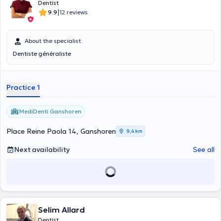
Dentist
|
9.9
12 reviews
About the specialist
Dentiste généraliste
Practice 1
MediDenti Ganshoren
Place Reine Paola 14, Ganshoren
9,4 km
Next availability
See all
Selim Allard
Dentist