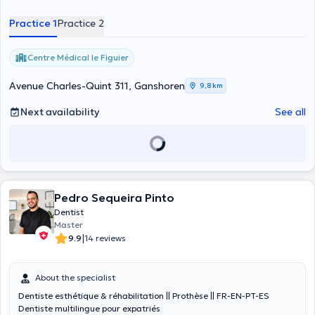
Practice 1
Practice 2
Centre Médical le Figuier
Avenue Charles-Quint 311, Ganshoren
9,8 km
Next availability
See all
Pedro Sequeira Pinto
Dentist
Master
|
9.9
14 reviews
About the specialist
Dentiste esthétique & réhabilitation || Prothèse || FR-EN-PT-ES
Dentiste multilingue pour expatriés